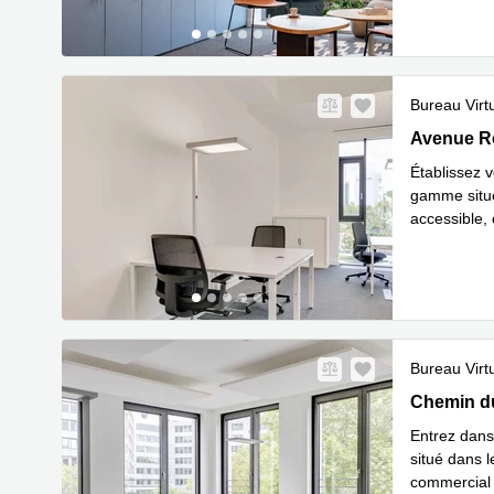
Bureau Virt
60 Avenue 
Avenue Ro
Établissez 
gamme situé
accessible,
En s
(700
...
Bureau Virt
1306 Chemi
Chemin d
Entrez dans
situé dans 
commercial 