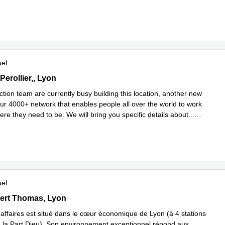
plus
uel
 Perollier,68 Chemin Du Moulin Carron, Lyon
erollier,, Lyon
tion team are currently busy building this location, another new
our 4000+ network that enables people all over the world to work
ere they need to be. We will bring you specific details about
...
plus
uel
lbert Thomas, Lyon
ert Thomas, Lyon
’affaires est situé dans le cœur économique de Lyon (à 4 stations
 la Part Dieu). Son environnement exceptionnel répond aux