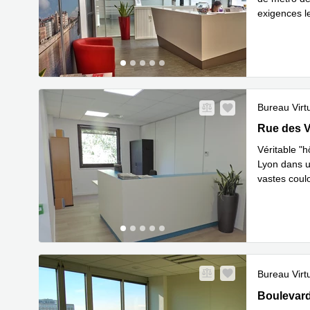
exigences l
En savoir 
Bureau Virt
1 rue des 
Rue des V
Véritable "h
Lyon dans u
vastes coul
En savoir 
Bureau Virt
Boulevard 
Boulevard