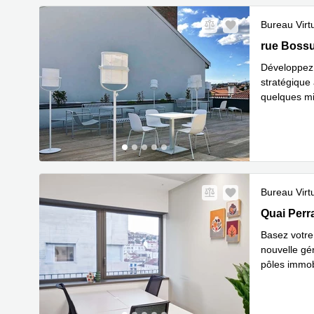
Bureau Virt
132 rue Bo
rue Bossu
Développez 
stratégique
quelques min
En savoir 
Bureau Virt
43 Quai Pe
Quai Perr
Basez votre
nouvelle gén
pôles immobi
En savoir 