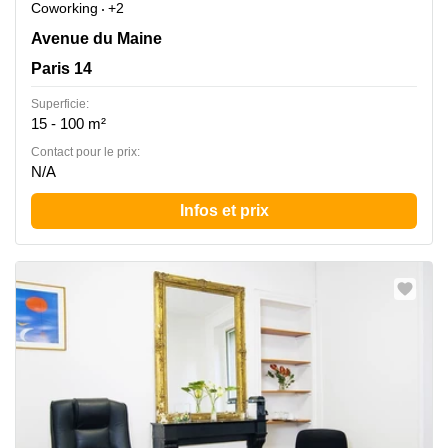
Coworking
+2
149, avenue du Maine, Paris 14
Avenue du Maine
Paris 14
Superficie:
15 - 100 m²
Contact pour le prix:
N/A
Infos et prix