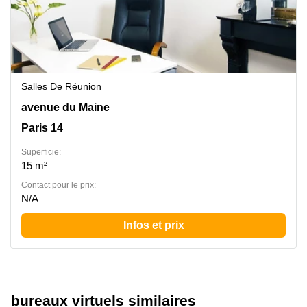
Salles De Réunion
149, avenue du Maine, Paris 14
avenue du Maine
Paris 14
Superficie:
15 m²
Contact pour le prix:
N/A
Infos et prix
bureaux virtuels similaires