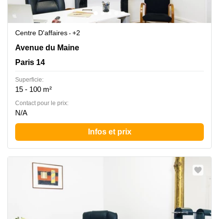
Centre D'affaires
+2
149, avenue du Maine, Paris 14
Avenue du Maine
Paris 14
Superficie:
15 - 100 m²
Contact pour le prix:
N/A
Infos et prix