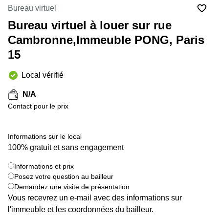
Marseille
Strasbourg
Bureau virtuel
Centres
Bureau virtuel à louer sur rue
d'affaires
Toulouse
Cambronne,Immeuble PONG, Paris
15
Coworking
Toulouse
Local vérifié
Coworking
Nice
N/A
Centres
Contact pour le prix
d'affaires
Lyon
Informations sur le local
Location
100% gratuit et sans engagement
bureaux
Paris
+ 4 images
Informations et prix
Centre
Posez votre question au bailleur
d'affaires
Demandez une visite de présentation
Montpellier
Vous recevrez un e-mail avec des informations sur
l'immeuble et les coordonnées du bailleur.