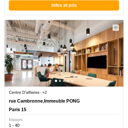
Infos et prix
Centre D'affaires
+2
42 rue Cambronne,Immeuble PONG, Paris 15
rue Cambronne,Immeuble PONG
Paris 15
Espaces:
1 - 40