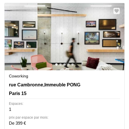
Coworking
42 rue Cambronne,Immeuble PONG, Paris 15
rue Cambronne,Immeuble PONG
Paris 15
Espaces:
1
prix par espace par mois:
De 399 €