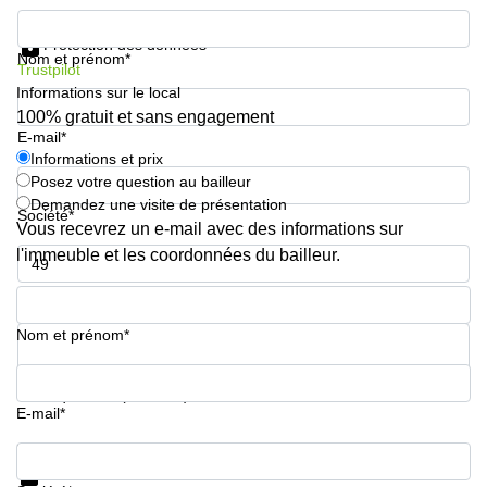
Informations et prix
Protection des données
Nom et prénom*
Trustpilot
Informations sur le local
100% gratuit et sans engagement
E-mail*
Informations et prix
Posez votre question au bailleur
Demandez une visite de présentation
Société*
Vous recevrez un e-mail avec des informations sur
l'immeuble et les coordonnées du bailleur.
Numéro de téléphone*
Nom et prénom*
Votre question (facultatif)
E-mail*
Informations et prix
Protection des données