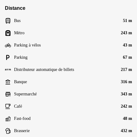
Distance
Bus
51 m
Métro
243 m
Parking à vélos
43 m
Parking
67 m
Distributeur automatique de billets
217 m
Banque
316 m
Supermarché
343 m
Café
242 m
Fast-food
48 m
Brasserie
432 m