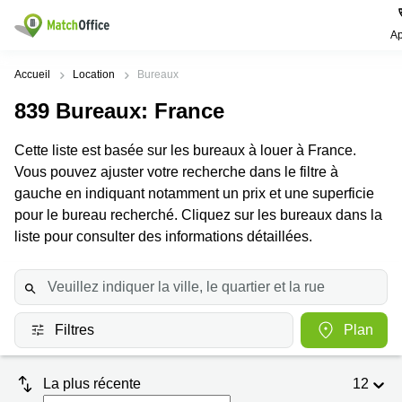
Ap
Rechercher / publier
Accueil
Location
Bureaux
839
Bureaux
: France
Aide
Pages
Villes
Recherches
de
Populaires
populaires
Cette liste est basée sur les bureaux à louer à France.
produits
Qui sommes-nous?
Vous pouvez ajuster votre recherche dans le filtre à
Paris
Centres
Bureau
d'affaires
gauche en indiquant notamment un prix et une superficie
Lille
Paris
Publier un local
pour le bureau recherché. Cliquez sur les bureaux dans la
Centre
Lyon
d’affaires
Location
liste pour consulter des informations détaillées.
bureau
Prix
Bordeaux
Coworking
Lille
Marseille
Salles
Coworking
Connexion
de
Paris
Nantes
réunion
Filtres
Plan
Coworking
Toulouse
Bureau
Lyon
virtuel
La plus récente
12
Nice
Coworking