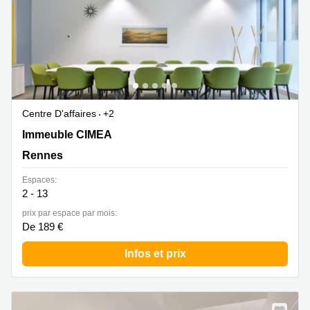
Centre D'affaires
+2
Immeuble CIMEA 17 Avenue Germaine Tillion, Rennes
Immeuble CIMEA
Rennes
Espaces:
2 - 13
prix par espace par mois:
De 189 €
Infos et prix