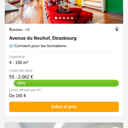
Bureau
+2
Avenue du Neuhof 20, Strasbourg
Avenue du Neuhof, Strasbourg
Convient pour les formations
Superficie:
4 - 150 m²
Loyer par mois:
55 - 2.062 €
-50%
Loyer annuel par m²:
De 165 €
Infos et prix