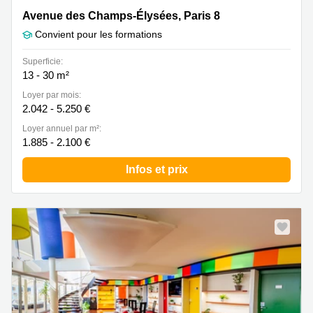
Avenue des Champs-Élysées 39, Paris 8
Avenue des Champs-Élysées, Paris 8
Convient pour les formations
Superficie:
13 - 30 m²
Loyer par mois:
2.042 - 5.250 €
Loyer annuel par m²:
1.885 - 2.100 €
Infos et prix