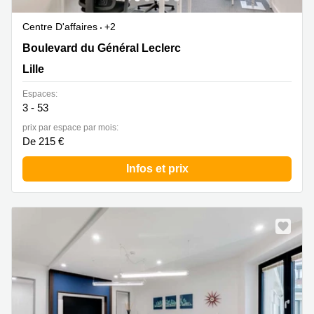
Centre D'affaires
+2
23 Boulevard du Général Leclerc, Lille
Boulevard du Général Leclerc
Lille
Espaces:
3 - 53
prix par espace par mois:
De 215 €
Infos et prix