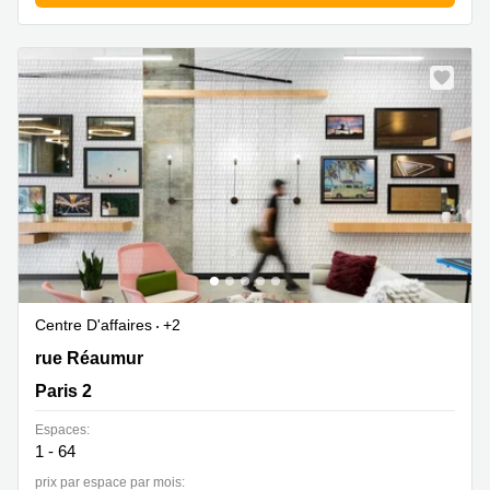
Centre D'affaires
+2
124 rue Réaumur, Paris 2
rue Réaumur
Paris 2
Espaces:
1 - 64
prix par espace par mois: