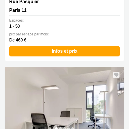
18 Rue Pasquier, Paris 11
Rue Pasquier
Paris 11
Espaces:
1 - 50
prix par espace par mois:
De 469 €
Infos et prix