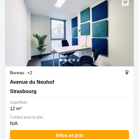
Bureau
+2
Avenue du Neuhof 20, Strasbourg
Avenue du Neuhof
Strasbourg
Superficie:
12 m²
Contact pour le prix:
N/A
Infos et prix