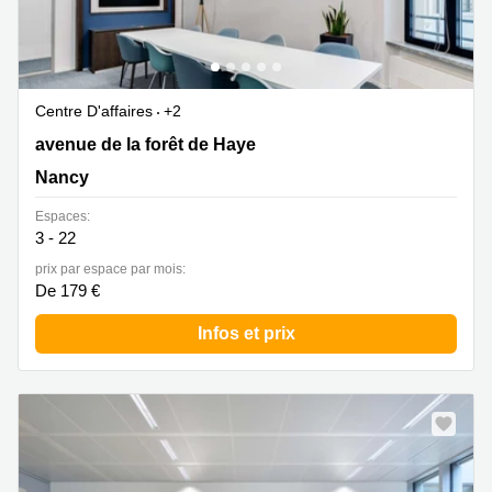
Centre D'affaires
+2
19 avenue de la forêt de Haye, Nancy
avenue de la forêt de Haye
Nancy
Espaces:
3 - 22
prix par espace par mois:
De 179 €
Infos et prix