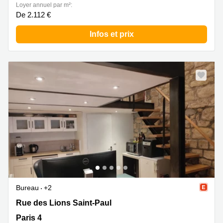
Loyer annuel par m²:
De 2.112 €
Infos et prix
Nouveau
Bureau
+2
Rue des Lions Saint-Paul 11, Paris 4
Rue des Lions Saint-Paul
Paris 4