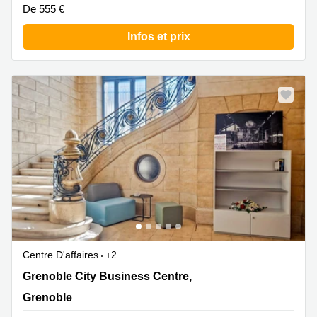
De 555 €
Infos et prix
Centre D'affaires
+2
Grenoble City Business Centre, 155 Cours Berriat,CS
Grenoble City Business Centre,
70022, Grenoble
Grenoble