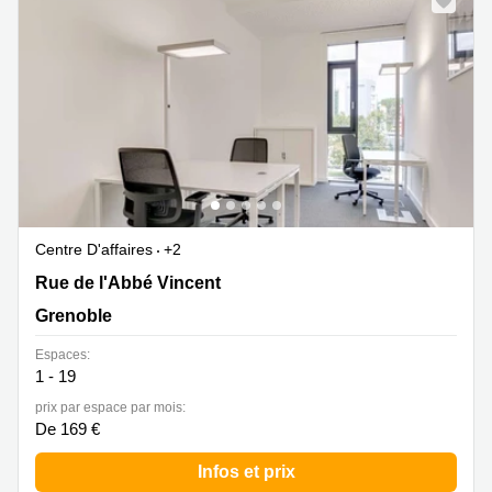
Centre D'affaires
+2
11 Rue de l'Abbé Vincent, Grenoble
Rue de l'Abbé Vincent
Grenoble
Espaces:
1 - 19
prix par espace par mois:
De 169 €
Infos et prix