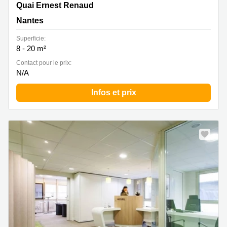
16 Quai Ernest Renaud, Nantes
Quai Ernest Renaud
Nantes
Superficie:
8 - 20 m²
Contact pour le prix:
N/A
Infos et prix