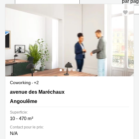
par pa
Marseille
Strasbourg
Centres
d'affaires
Toulouse
Coworking
Toulouse
Coworking
Nice
Centres
d'affaires
Lyon
Coworking
+2
Location
25 avenue des Maréchaux, Angoulême
avenue des Maréchaux
bureaux
Paris
Angoulême
Centre
Superficie:
d'affaires
10 - 470 m²
Montpellier
Contact pour le prix:
N/A