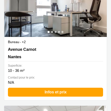
Bureau
+2
Avenue Carnot 12, Nantes
Avenue Carnot
Nantes
Superficie:
10 - 36 m²
Contact pour le prix:
N/A
Infos et prix