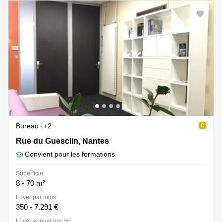
Bureau
+2
Rue du Guesclin 1, Nantes
Rue du Guesclin, Nantes
Convient pour les formations
Superficie:
8 - 70 m²
Loyer par mois:
350 - 7.291 €
Loyer annuel par m²: