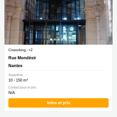
Coworking
+2
1 rue Mondésir, Nantes
Rue Mondésir
Nantes
Superficie:
10 - 150 m²
Contact pour le prix:
N/A
Infos et prix