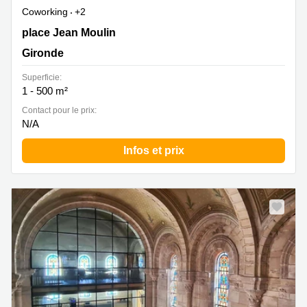
Coworking
+2
23 place Jean Moulin, Gironde
place Jean Moulin
Gironde
Superficie:
1 - 500 m²
Contact pour le prix:
N/A
Infos et prix