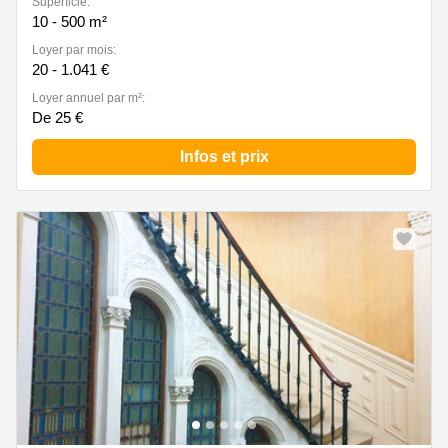
Superficie:
10 - 500 m²
Loyer par mois:
20 - 1.041 €
Loyer annuel par m²:
De 25 €
Infos et prix