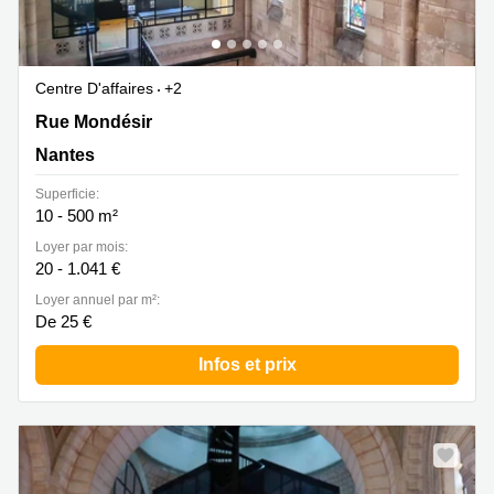
Centre D'affaires
+2
1 rue Mondésir, Nantes
Rue Mondésir
Nantes
Superficie:
10 - 500 m²
Loyer par mois:
20 - 1.041 €
Loyer annuel par m²:
De 25 €
Infos et prix