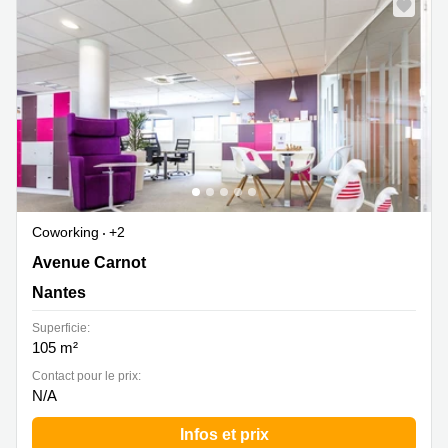
Coworking
+2
Avenue Carnot 12, Nantes
Avenue Carnot
Nantes
Superficie:
105 m²
Contact pour le prix:
N/A
Infos et prix