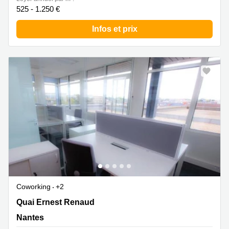
525 - 1.250 €
Infos et prix
Coworking
+2
16 Quai Ernest Renaud, Nantes
Quai Ernest Renaud
Nantes