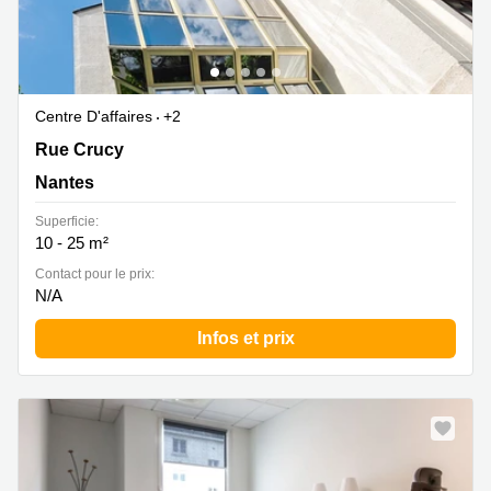
Centre D'affaires
+2
Immeuble L'Acropole, 2, rue Crucy, Nantes
Rue Crucy
Nantes
Superficie:
10 - 25 m²
Contact pour le prix:
N/A
Infos et prix