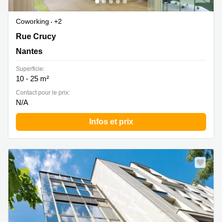
Coworking
+2
Immeuble L'Acropole, 2, rue Crucy, Nantes
Rue Crucy
Nantes
Superficie:
10 - 25 m²
Contact pour le prix:
N/A
Infos et prix