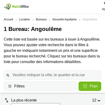
Ap
Rechercher / publier
Accueil
Location
Bureaux
Nouvelle Aquitaine
Angoulême
1
Bureau
: Angoulême
Aide
Pages
Villes
Recherches
de
Populaires
populaires
Cette liste est basée sur les bureaux à louer à Angoulême.
produits
Qui sommes-nous?
Vous pouvez ajuster votre recherche dans le filtre à
Paris
Centres
Bureau
d'affaires
gauche en indiquant notamment un prix et une superficie
Lille
Paris
Publier un local
pour le bureau recherché. Cliquez sur les bureaux dans la
Centre
Lyon
d’affaires
Location
liste pour consulter des informations détaillées.
bureau
Prix
Bordeaux
Coworking
Lille
Marseille
Salles
Coworking
Connexion
de
Paris
Nantes
réunion
Filtres
Plan
Coworking
Toulouse
Bureau
Lyon
virtuel
La plus récente
12
Nice
Coworking