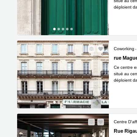
situé au ce
déploient d
En savoir 
Coworking
4 rue Magu
rue Mague
Ce centre e
situé au ce
déploient d
En savoir 
Centre D'aff
Rue Rigaud
Rue Rigau