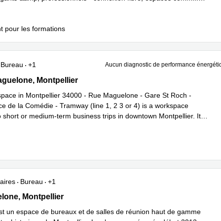
plus
t pour les formations
Bureau
+1
Aucun diagnostic de performance énergéti
aguelone, Montpellier
guelone, Montpellier
pace in Montpellier 34000 - Rue Maguelone - Gare St Roch -
ce de la Comédie - Tramway (line 1, 2 3 or 4) is a workspace
o short or medium-term business trips in downtown Montpellier. It
oir plus
aires
Bureau
+1
elone, Montpellier
lone, Montpellier
st un espace de bureaux et de salles de réunion haut de gamme