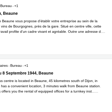
Bureau
+1
du 8 septembre 1944, Beaune
u, Beaune
e Beaune vous propose d’établir votre entreprise au sein de la
 vins de Bourgognes, près de la gare. Situé en centre ville, cette
avail profite d’un cadre vivant et agréable. Outre une adresse d
...
plus
aires
Bureau
+1
8 Septembre 1944 11, Beaune
u 8 Septembre 1944, Beaune
s centre is located in Beaune, 45 kilometres south of Dijon, in
t has a convenient location, 3 minutes walk from Beaune station.
 offers you the rental of equipped offices for a turnkey inst
...
plus