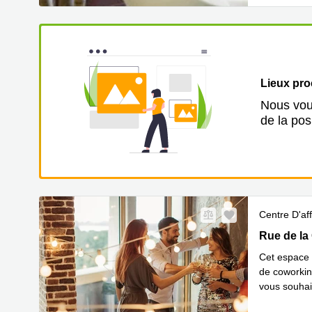
Lieux pr
Nous vous
de la pos
Centre D'aff
Rue de la 
Rue de la
Cet espace 
de coworkin
vous souhai
En savoir 