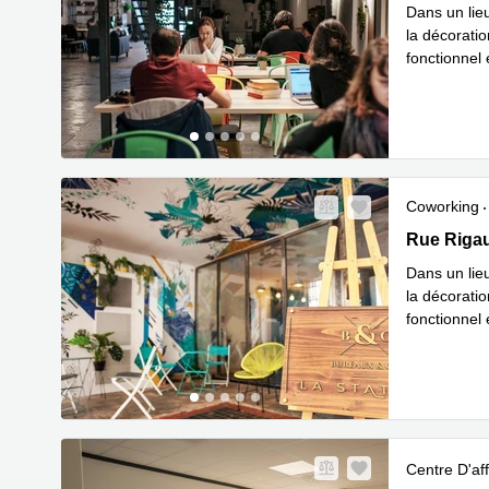
Dans un lieu
la décoratio
fonctionnel 
En savoir 
Coworking
Rue Rigaud
Rue Rigau
Dans un lieu
la décoratio
fonctionnel 
En savoir 
Centre D'aff