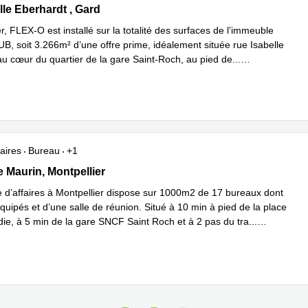
le Eberhardt 80, Gard
lle Eberhardt , Gard
r, FLEX-O est installé sur la totalité des surfaces de l’immeuble
, soit 3.266m² d’une offre prime, idéalement située rue Isabelle
au cœur du quartier de la gare Saint-Roch, au pied de
...
plus
aires
Bureau
+1
de Maurin, Montpellier
 Maurin, Montpellier
e d’affaires à Montpellier dispose sur 1000m2 de 17 bureaux dont
uipés et d’une salle de réunion. Situé à 10 min à pied de la place
ie, à 5 min de la gare SNCF Saint Roch et à 2 pas du tra
...
plus