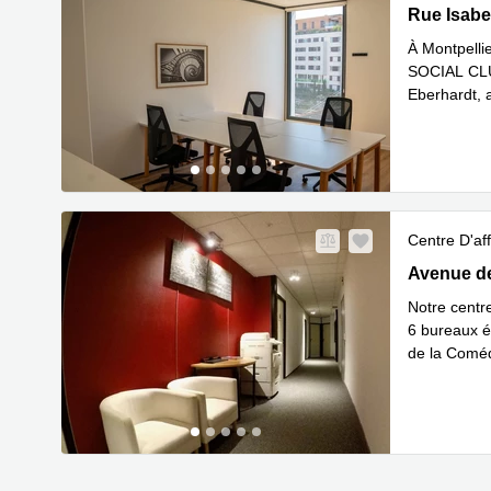
Rue Isabel
Rue Isabe
À Montpellie
SOCIAL CLUB
Eberhardt, 
En savoir 
Centre D'aff
28 Avenue 
Avenue de
Notre centr
6 bureaux éq
de la Coméd
En savoir 