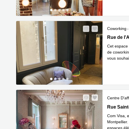
Coworking
31 rue de l'
Rue de l'A
Cet espace 
de coworkin
vous souhai
En savoir 
Centre D'aff
Rue Saint-
Rue Saint
Com Visa, e
Montpellier
espaces élé