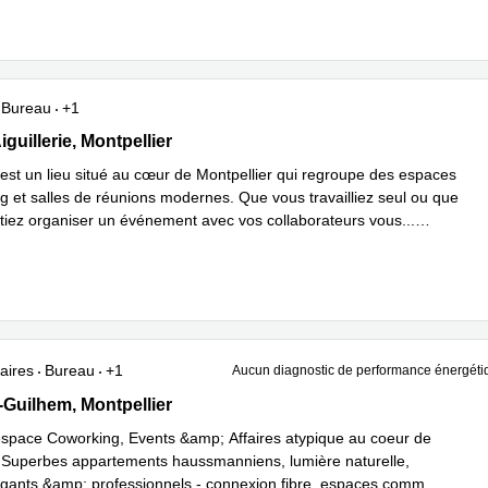
Bureau
+1
Aiguillerie, Montpellier
iguillerie, Montpellier
est un lieu situé au cœur de Montpellier qui regroupe des espaces
g et salles de réunions modernes. Que vous travailliez seul ou que
tiez organiser un événement avec vos collaborateurs vous
...
plus
aires
Bureau
+1
Aucun diagnostic de performance énergéti
Guilhem 23, Montpellier
-Guilhem, Montpellier
space Coworking, Events &amp; Affaires atypique au coeur de
. Superbes appartements haussmanniens, lumière naturelle,
gants &amp; professionnels - connexion fibre, espaces comm
...