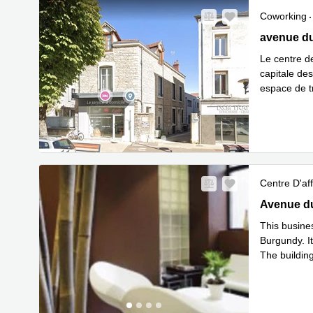
Coworking
11 avenue 
avenue d
Le centre d
capitale des
espace de tr
En savoir 
Centre D'aff
Avenue du 
Avenue d
This busines
Burgundy. I
The building
En savoir 