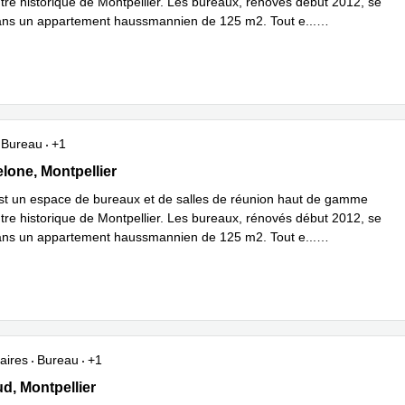
ntre historique de Montpellier. Les bureaux, rénovés début 2012, se
ans un appartement haussmannien de 125 m2. Tout e
...
plus
Bureau
+1
elone, Montpellier
lone, Montpellier
st un espace de bureaux et de salles de réunion haut de gamme
ntre historique de Montpellier. Les bureaux, rénovés début 2012, se
ans un appartement haussmannien de 125 m2. Tout e
...
plus
aires
Bureau
+1
 19, Montpellier
d, Montpellier