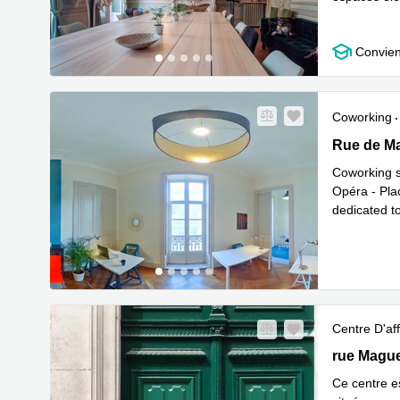
En savoir 
Convien
Coworking
4 Rue de M
Rue de Ma
Coworking s
Opéra - Pla
dedicated t
En sav
is
...
Centre D'aff
4 rue Magu
rue Mague
Ce centre e