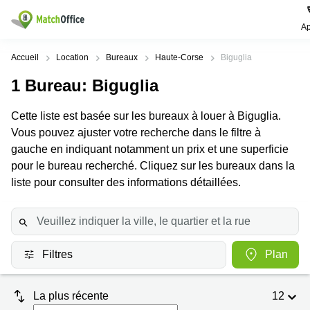
Ap
Rechercher / publier
Accueil
Location
Bureaux
Haute-Corse
Biguglia
1
Bureau
: Biguglia
Aide
Pages
Villes
Recherches
de
Populaires
populaires
Cette liste est basée sur les bureaux à louer à Biguglia.
produits
Qui sommes-nous?
Vous pouvez ajuster votre recherche dans le filtre à
Paris
Centres
Bureau
d'affaires
gauche en indiquant notamment un prix et une superficie
Lille
Paris
Publier un local
pour le bureau recherché. Cliquez sur les bureaux dans la
Centre
Lyon
d’affaires
Location
liste pour consulter des informations détaillées.
bureau
Prix
Bordeaux
Coworking
Lille
Marseille
Salles
Coworking
Connexion
de
Paris
Nantes
réunion
Filtres
Plan
Coworking
Toulouse
Bureau
Lyon
virtuel
La plus récente
12
Nice
Coworking