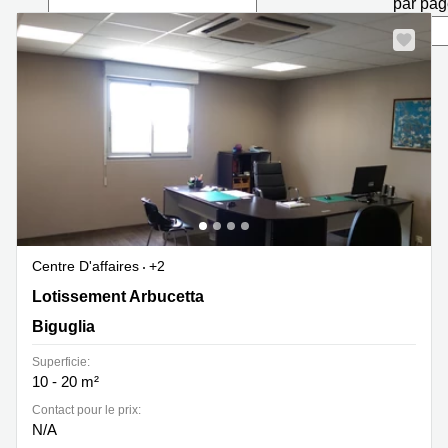
par pa
Marseille
Strasbourg
Centres
d'affaires
Toulouse
Coworking
Toulouse
Coworking
Nice
Centres
d'affaires
Lyon
Centre D'affaires
+2
Location
Lotissement Arbucetta 13, Biguglia
Lotissement Arbucetta
bureaux
Paris
Biguglia
Centre
Superficie:
d'affaires
10 - 20 m²
Montpellier
Contact pour le prix:
N/A