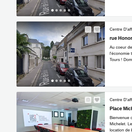
Centre D'aff
8, rue Hon
rue Honor
Au coeur de 
l'économie t
Tours ! Dom
En savoir 
Centre D'aff
Place Mich
Place Mic
Bienvenue c
Michelet. Le
location de