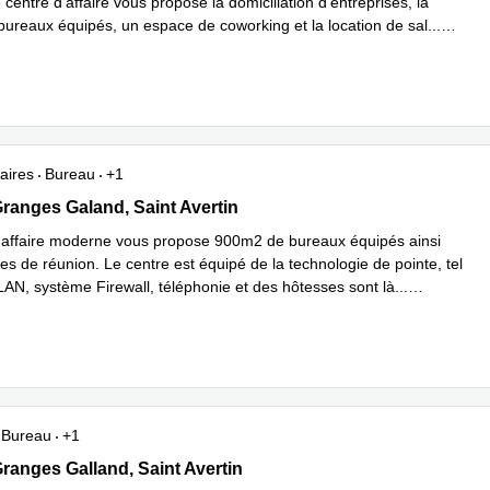
 centre d'affaire vous propose la domiciliation d'entreprises, la
 bureaux équipés, un espace de coworking et la location de sal
...
plus
aires
Bureau
+1
anges Galland 39 , Saint Avertin
ranges Galand, Saint Avertin
'affaire moderne vous propose 900m2 de bureaux équipés ainsi
es de réunion. Le centre est équipé de la technologie de pointe, tel
AN, système Firewall, téléphonie et des hôtesses sont là
...
plus
Bureau
+1
anges Galland 39 , Saint Avertin
ranges Galland, Saint Avertin