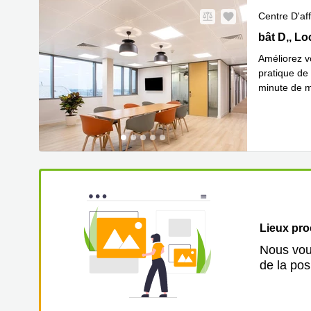
Centre D'aff
31 bât D, 4
bât D,, L
Améliorez vo
pratique de 
minute de m
En savoir 
Lieux pr
Nous vous
de la pos