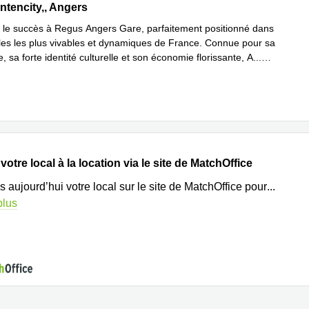
ntencity, 10-16 rue Fulton,Cours Saint Laud, Angers
ntencity,, Angers
 le succès à Regus Angers Gare, parfaitement positionné dans
illes les plus vivables et dynamiques de France. Connue pour sa
re, sa forte identité culturelle et son économie florissante, A
...
plus
otre local à la location via le site de MatchOffice
s aujourd’hui votre local sur le site de MatchOffice pour
...
plus