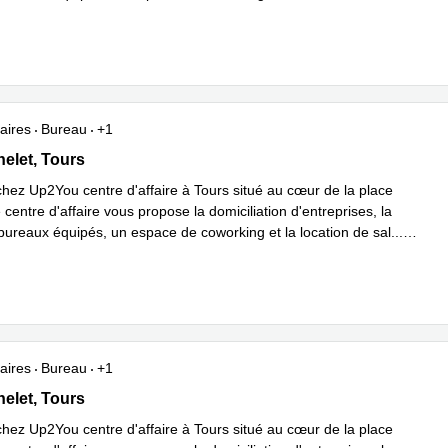
plus
aires
Bureau
+1
elet 15, Tours
helet, Tours
hez Up2You centre d'affaire à Tours situé au cœur de la place
 centre d'affaire vous propose la domiciliation d'entreprises, la
 bureaux équipés, un espace de coworking et la location de sal
...
plus
aires
Bureau
+1
elet 15, Tours
helet, Tours
hez Up2You centre d'affaire à Tours situé au cœur de la place