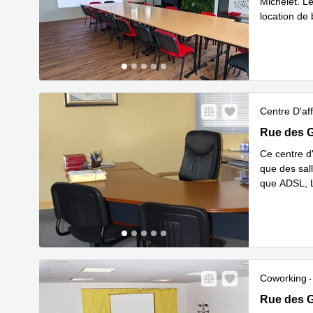
Michelet. Le
location de
En savoir 
Centre D'aff
Rue des Gr
Rue des G
Ce centre d
que des sall
que ADSL, L
En savoir 
Coworking
Rue des Gr
Rue des G