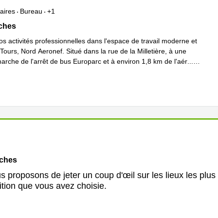
aires
Bureau
+1
5 bât G rue de la Milletière, Loches
oches
s activités professionnelles dans l'espace de travail moderne et
Tours, Nord Aeronef. Situé dans la rue de la Milletière, à une
arche de l'arrêt de bus Europarc et à environ 1,8 km de l'aér
...
plus
oches
 proposons de jeter un coup d'œil sur les lieux les plus
ition que vous avez choisie.