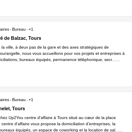
aires
Bureau
+1
oré de Balzac, Tours
é de Balzac, Tours
la ville, à deux pas de la gare et des axes stratégiques de
ourangelle, nous vous accueillons pour vos projets et entreprises à
iciliations, bureaux équipés, permanence téléphonique, secr
...
plus
aires
Bureau
+1
elet 15, Tours
helet, Tours
hez Up2You centre d'affaire à Tours situé au cœur de la place
 centre d'affaire vous propose la domiciliation d'entreprises, la
 bureaux équipés, un espace de coworking et la location de sal
...