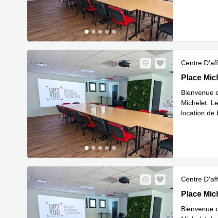
En savoir 
Centre D'aff
Place Mich
Place Mic
Bienvenue c
Michelet. Le
location de
En savoir 
Centre D'aff
Place Mich
Place Mic
Bienvenue c