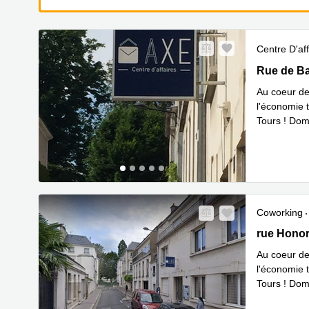
Centre D'aff
Rue de Bal
Rue de Ba
Au coeur de 
l'économie t
Tours ! Dom
En savoir 
Coworking
8, rue Hon
rue Honor
Au coeur de 
l'économie t
Tours ! Dom
En savoir 