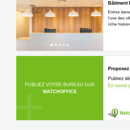
Bâtiment I
Bâtiment I
Entrez dans
l'une des v
riche histoi
En savoir 
Proposez v
Publiez dè
PUBLIEZ VOTRE BUREAU SUR
En savoir 
MATCHOFFICE