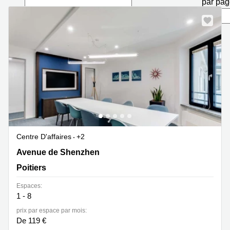
par pa
Marseille
Strasbourg
Centres
d'affaires
Toulouse
Coworking
Toulouse
Coworking
Nice
Centres
d'affaires
Lyon
Centre D'affaires
+2
Location
8 Avenue de Shenzhen, Poitiers
Avenue de Shenzhen
bureaux
Paris
Poitiers
Centre
Espaces:
d'affaires
1 - 8
Montpellier
prix par espace par mois:
De 119 €