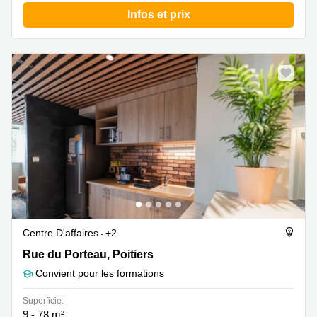
Infos et prix
Centre D'affaires
+2
Rue du Porteau 120, Poitiers
Rue du Porteau, Poitiers
Convient pour les formations
Superficie:
9 - 78 m²