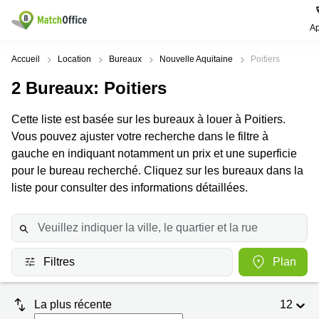
Ap
Rechercher / publier
Accueil
Location
Bureaux
Nouvelle Aquitaine
Poitiers
2
Bureaux
: Poitiers
Aide
Pages
Villes
Recherches
de
Populaires
populaires
Cette liste est basée sur les bureaux à louer à Poitiers.
produits
Qui sommes-nous?
Vous pouvez ajuster votre recherche dans le filtre à
Paris
Centres
Bureau
d'affaires
gauche en indiquant notamment un prix et une superficie
Lille
Paris
Publier un local
pour le bureau recherché. Cliquez sur les bureaux dans la
Centre
Lyon
d’affaires
Location
liste pour consulter des informations détaillées.
bureau
Prix
Bordeaux
Coworking
Lille
Marseille
Salles
Coworking
Connexion
de
Paris
Nantes
réunion
Filtres
Plan
Coworking
Toulouse
Bureau
Lyon
virtuel
La plus récente
12
Nice
Coworking