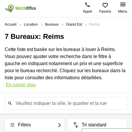
Appel
Favoris
Menu
Rechercher / publier
Accueil
Location
Bureaux
Grand Est
Reims
7
Bureaux
: Reims
Aide
Pages
Villes
Recherches
de
Populaires
populaires
Cette liste est basée sur les bureaux à louer à Reims.
produits
Qui sommes-nous?
Vous pouvez ajuster votre recherche dans le filtre à
Paris
Centres
Bureau
d'affaires
gauche en indiquant notamment un prix et une superficie
Lille
Paris
Publier un local
pour le bureau recherché. Cliquez sur les bureaux dans la
Centre
Lyon
d’affaires
Location
liste pour consulter des informations détaillées.
bureau
En savoir plus
Connexion
Bordeaux
Coworking
Lille
Marseille
Salles
Coworking
de
Paris
Nantes
réunion
Coworking
Toulouse
Bureau
Lyon
virtuel
Filtres
Tri standard
Nice
Coworking