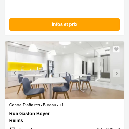
Infos et prix
Centre D'affaires
Bureau
+1
9-
Rue Gaston Boyer
11
Reims
rue