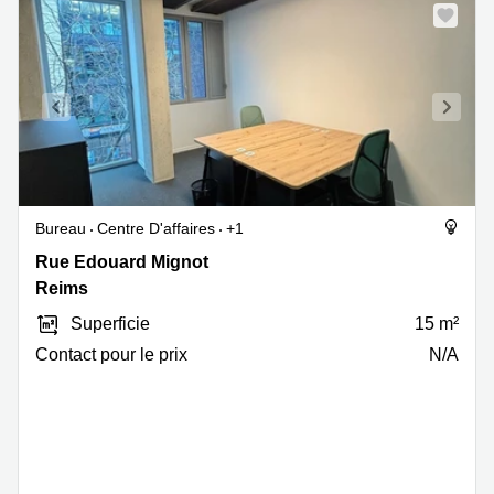
Bureau
Centre D'affaires
+1
Rue
Rue Edouard Mignot
Edouard
Reims
Mignot
Superficie
15 m²
6,
Reims
Contact pour le prix
N/A