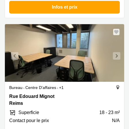
Infos et prix
Bureau
Centre D'affaires
+1
Rue
Rue Edouard Mignot
Edouard
Reims
Mignot
Superficie
18 - 23 m²
6,
Reims
Contact pour le prix
N/A