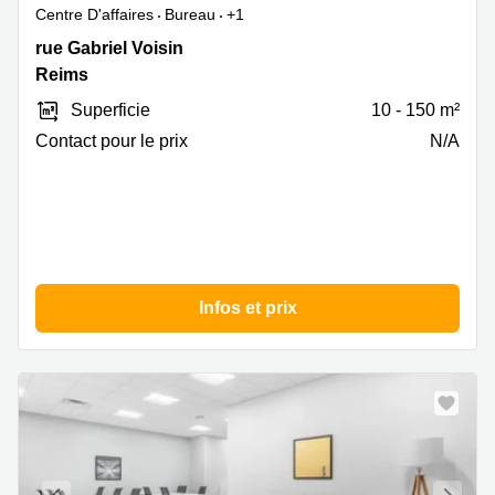
Centre D'affaires
Bureau
+1
8
rue Gabriel Voisin
rue
Reims
Gabriel
Superficie
10 - 150 m²
Voisin
,
Contact pour le prix
N/A
Reims
Infos et prix