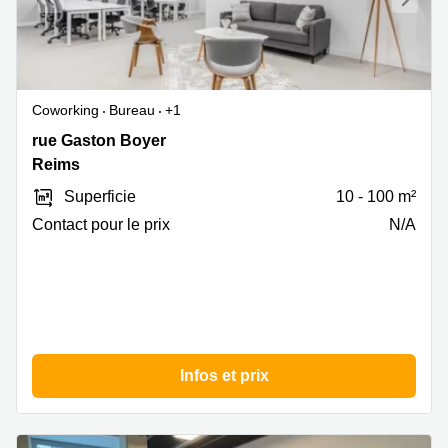
Coworking
Bureau
+1
9-
rue Gaston Boyer
11
Reims
rue
Superficie
10 - 100 m²
Gaston
Boyer,
Contact pour le prix
N/A
Reims
Infos et prix