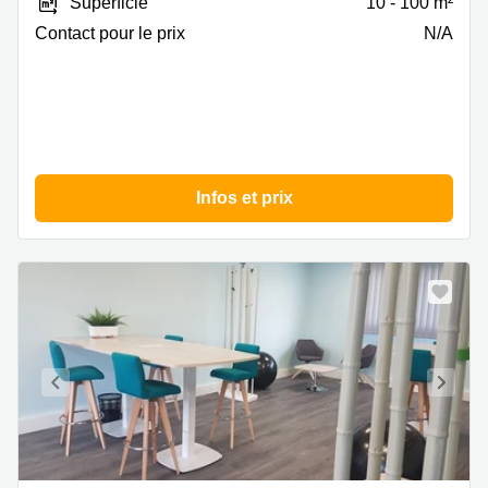
Superficie
10 - 100 m²
Gaston
Boyer,
Contact pour le prix
N/A
Reims
Infos et prix