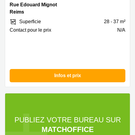
Rue
Rue Edouard Mignot
Edouard
Reims
Mignot
Superficie
28 - 37 m²
6,
Reims
Contact pour le prix
N/A
Infos et prix
PUBLIEZ VOTRE BUREAU SUR
MATCHOFFICE