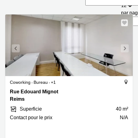
Marseille
Strasbourg
12
Centres
par pa
d'affaires
Toulouse
Coworking
Toulouse
Coworking
Nice
Centres
d'affaires
Lyon
Coworking
Bureau
+1
Location
Rue
Rue Edouard Mignot
bureaux
Edouard
Paris
Reims
Mignot
Centre
Superficie
40 m²
6,
d'affaires
Reims
Contact pour le prix
N/A
Montpellier