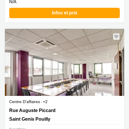
N/A
Infos et prix
Centre D'affaires
+2
30 rue Auguste Piccard, Technoparc du Pays de Gex,
Rue Auguste Piccard
Saint Genis Pouilly
Saint Genis Pouilly