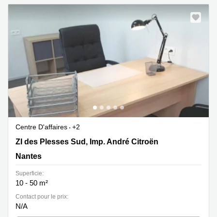
Centre D'affaires
+2
ZI des Plesses Sud, 6 Imp. André Citroën, Nantes
ZI des Plesses Sud, Imp. André Citroën
Nantes
Superficie:
10 - 50 m²
Contact pour le prix:
N/A