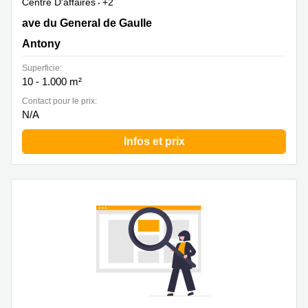
Centre D'affaires
+2
86 ave du General de Gaulle, Antony
ave du General de Gaulle
Antony
Superficie:
10 - 1.000 m²
Contact pour le prix:
N/A
Infos et prix