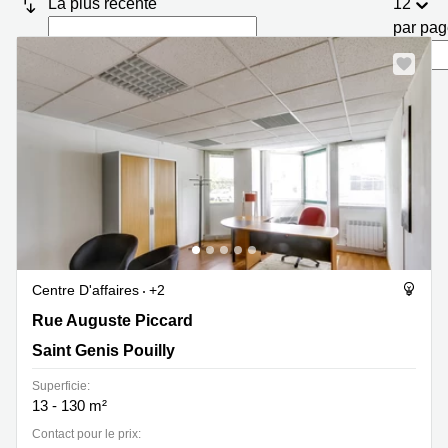
La plus récente
12
Marseille
Strasbourg
par pa
Centres
d'affaires
Toulouse
Coworking
Toulouse
Coworking
Nice
Centres
d'affaires
Lyon
Location
Centre D'affaires
+2
bureaux
Paris
Rue Auguste Piccard 30, Saint Genis Pouilly
Rue Auguste Piccard
Saint Genis Pouilly
Centre
d'affaires
Superficie:
Montpellier
13 - 130 m²
Contact pour le prix: