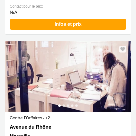
Contact pour le prix:
N/A
Infos et prix
Centre D'affaires
+2
12 Av. du Rhône, Marseille
Avenue du Rhône