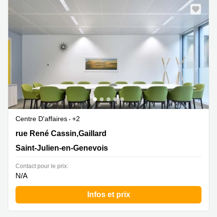
Centre D'affaires
+2
18 rue René Cassin,Gaillard, Saint-Julien-en-Genevois
rue René Cassin,Gaillard
Saint-Julien-en-Genevois
Contact pour le prix:
N/A
Infos et prix