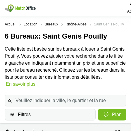
Ap
Rechercher / publier
Accueil
Location
Bureaux
Rhône-Alpes
Saint Genis Pouilly
6
Bureaux
: Saint Genis Pouilly
Aide
Pages
Villes
Recherches
de
Populaires
populaires
Cette liste est basée sur les bureaux à louer à Saint Genis
produits
Qui sommes-nous?
Pouilly. Vous pouvez ajuster votre recherche dans le filtre
Paris
Centres
Bureau
d'affaires
à gauche en indiquant notamment un prix et une superficie
Lille
Paris
Publier un local
pour le bureau recherché. Cliquez sur les bureaux dans la
Centre
Lyon
d’affaires
Location
liste pour consulter des informations détaillées.
bureau
En savoir plus
Prix
Bordeaux
Coworking
Lille
Marseille
Salles
Coworking
Connexion
de
Paris
Nantes
réunion
Coworking
Filtres
Plan
Toulouse
Bureau
Lyon
virtuel
Nice
Coworking