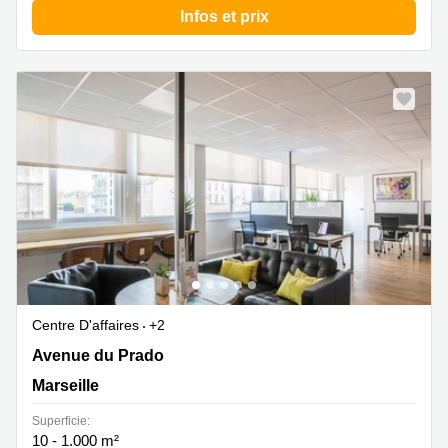
Infos et prix
Centre D'affaires
+2
24 Avenue du Prado , Marseille
Avenue du Prado
Marseille
Superficie:
10 - 1.000 m²