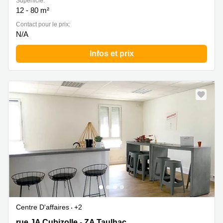
Superficie:
12 - 80 m²
Contact pour le prix:
N/A
Infos et prix
Centre D'affaires
+2
1 rue JA Cubizolle - ZA Taulhac, Saint Genis Pouilly
rue JA Cubizolle - ZA Taulhac