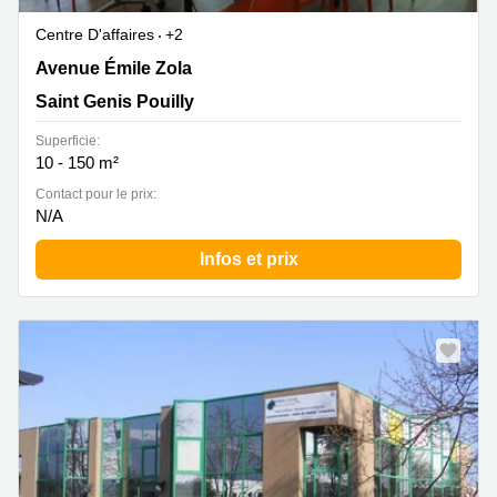
Centre D'affaires
+2
15 avenue Emile Zola , Saint Genis Pouilly
Avenue Émile Zola
Saint Genis Pouilly
Superficie:
10 - 150 m²
Contact pour le prix:
N/A
Infos et prix