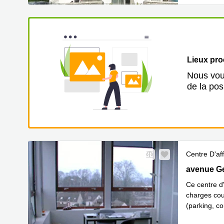
Lieux pr
Nous vous
de la pos
Centre D'aff
5, avenue G
avenue Geo
Ce centre d
charges cou
(parking, co
En savoir 