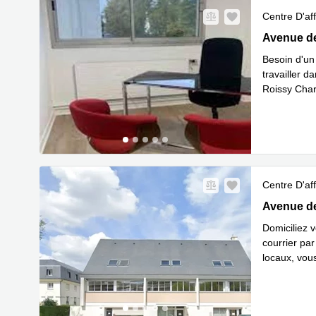
Centre D'aff
6-8 avenue 
Avenue de
Besoin d'un
travailler d
Roissy Char
En savoir 
Centre D'aff
6-8 avenue 
Avenue de
Domiciliez 
courrier par
locaux, vou
En savoir 