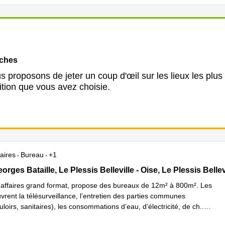
oches
 proposons de jeter un coup d'œil sur les lieux les plus
ition que vous avez choisie.
aires
Bureau
+1
eorges Bataille, Le Plessis Belleville - Oise, Le Plessis Belleville
rges Bataille, Le Plessis Belleville - Oise, Le Plessis Bellev
'affaires grand format, propose des bureaux de 12m² à 800m². Les
vrent la télésurveillance, l’entretien des parties communes
uloirs, sanitaires), les consommations d’eau, d’électricité, de ch
...
plus