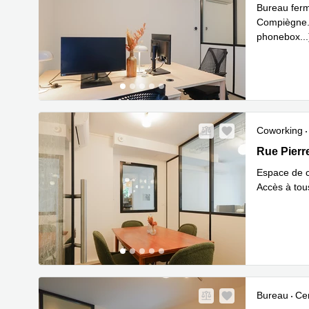
Bureau ferm
Compiègne. 
phonebox...
Coworking
Rue Pierre
Rue Pier
Espace de c
Accès à tous
Bureau
Cen