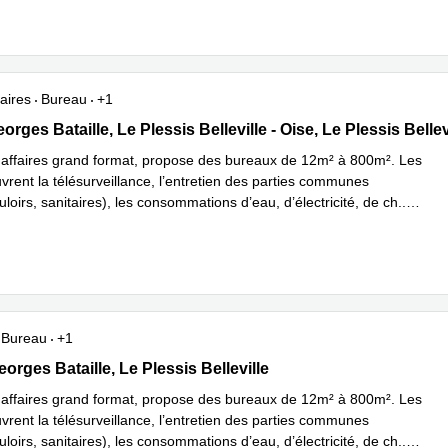
aires
Bureau
+1
eorges Bataille, Le Plessis Belleville - Oise, Le Plessis Belleville
rges Bataille, Le Plessis Belleville - Oise, Le Plessis Bellev
'affaires grand format, propose des bureaux de 12m² à 800m². Les
vrent la télésurveillance, l’entretien des parties communes
uloirs, sanitaires), les consommations d’eau, d’électricité, de ch
...
plus
Bureau
+1
eorges Bataille, Le Plessis Belleville
rges Bataille, Le Plessis Belleville
'affaires grand format, propose des bureaux de 12m² à 800m². Les
vrent la télésurveillance, l’entretien des parties communes
uloirs, sanitaires), les consommations d’eau, d’électricité, de ch
...