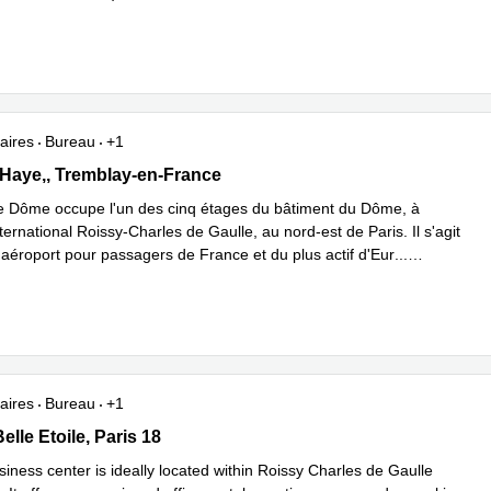
plus
aires
Bureau
+1
a Haye, 5e étage,Le Dôme, BP 12910, Tremblay-en-France
 Haye,, Tremblay-en-France
e Dôme occupe l'un des cinq étages du bâtiment du Dôme, à
nternational Roissy-Charles de Gaulle, au nord-est de Paris. Il s'agit
 aéroport pour passagers de France et du plus actif d'Eur
...
plus
aires
Bureau
+1
la Belle Etoile, Paris 18
Belle Etoile, Paris 18
iness center is ideally located within Roissy Charles de Gaulle