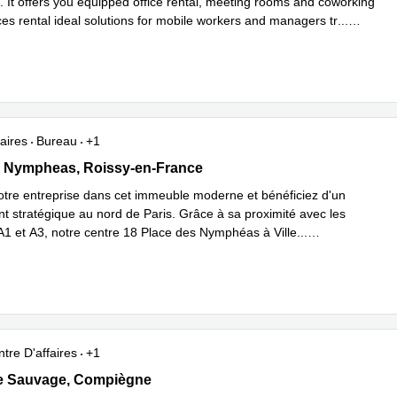
. It offers you equipped office rental, meeting rooms and coworking
es rental ideal solutions for mobile workers and managers tr
...
plus
aires
Bureau
+1
es Nympheas, Roissy-en-France
s Nympheas, Roissy-en-France
otre entreprise dans cet immeuble moderne et bénéficiez d'un
 stratégique au nord de Paris. Grâce à sa proximité avec les
A1 et A3, notre centre 18 Place des Nymphéas à Ville
...
plus
tre D'affaires
+1
 Sauvage 2, Compiègne
re Sauvage, Compiègne