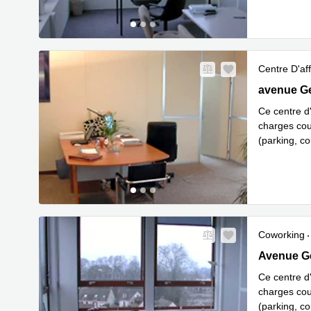
Centre D'aff
5, avenue G
avenue Geo
Ce centre d
charges cou
(parking, co
En savoir 
Coworking
5, avenue G
Avenue Geo
Ce centre d
charges cou
(parking, co