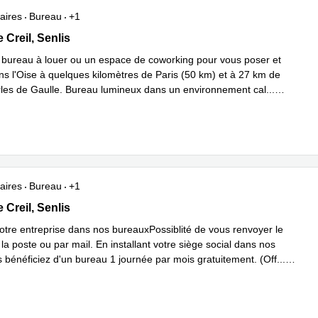
aires
Bureau
+1
de Creil, Senlis
 Creil, Senlis
 bureau à louer ou un espace de coworking pour vous poser et
ans l'Oise à quelques kilomètres de Paris (50 km) et à 27 km de
les de Gaulle. Bureau lumineux dans un environnement cal
...
plus
aires
Bureau
+1
de Creil, Senlis
 Creil, Senlis
votre entreprise dans nos bureauxPossiblité de vous renvoyer le
 la poste ou par mail. En installant votre siège social dans nos
s bénéficiez d'un bureau 1 journée par mois gratuitement. (Off
...
plus