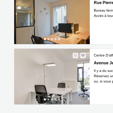
Rue Pierre
Rue Pier
Bureau fer
Accès à tous
Centre D'aff
53 Avenue 
Avenue Je
Il y a du su
Réservez un
ou, si vous 
En savoir 