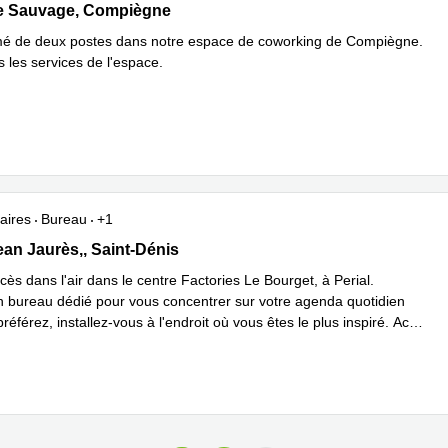
 Sauvage 2, Compiègne
re Sauvage, Compiègne
mé de deux postes dans notre espace de coworking de Compiègne.
 les services de l'espace.
aires
Bureau
+1
Jean Jaurès,2nd floor, Saint-Dénis
an Jaurès,, Saint-Dénis
ccès dans l'air dans le centre Factories Le Bourget, à Perial.
 bureau dédié pour vous concentrer sur votre agenda quotidien
préférez, installez-vous à l'endroit où vous êtes le plus inspiré. Ac
...
plus