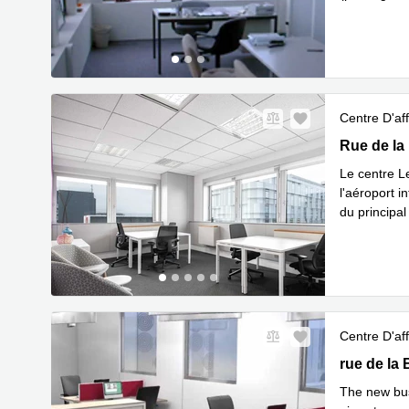
En savoir 
Centre D'aff
1 Rue de l
Rue de la
Le centre L
l'aéroport i
du principal
En savoir 
Centre D'aff
383 rue de 
rue de la 
The new bus