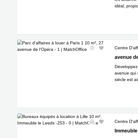
idéal, prop
En savoir 
Centre D'aff
27 avenue d
avenue de 
Développez 
avenue qui 
siècle est a
En savoir 
Centre D'aff
Immeuble l
Immeuble 