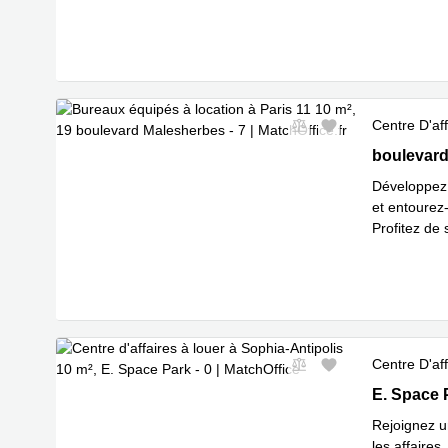
En savoir 
Centre D'aff
19 bouleva
boulevard
Développez 
et entourez
Profitez de 
En savoir 
Centre D'aff
E. Space P
E. Space 
Rejoignez u
les affaire