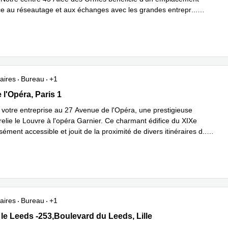
ice au réseautage et aux échanges avec les grandes entrepr
...
plus
aires
Bureau
+1
e l'Opéra, Paris 1
l'Opéra, Paris 1
votre entreprise au 27 Avenue de l'Opéra, une prestigieuse
relie le Louvre à l'opéra Garnier. Ce charmant édifice du XIXe
isément accessible et jouit de la proximité de divers itinéraires d
...
plus
aires
Bureau
+1
e Leeds -253,Boulevard du Leeds, Lille
le Leeds -253,Boulevard du Leeds, Lille