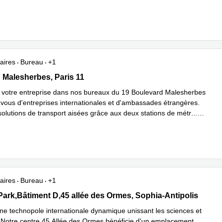
plus
aires
Bureau
+1
rd Malesherbes, Paris 11
 Malesherbes, Paris 11
votre entreprise dans nos bureaux du 19 Boulevard Malesherbes
-vous d'entreprises internationales et d'ambassades étrangères.
solutions de transport aisées grâce aux deux stations de métr
...
plus
aires
Bureau
+1
ark,Bâtiment D,45 allée des Ormes, Sophia-Antipolis
Park,Bâtiment D,45 allée des Ormes, Sophia-Antipolis
ne technopole internationale dynamique unissant les sciences et
s. Notre centre 45 Allée des Ormes bénéficie d'un emplacement