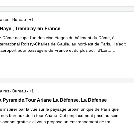
aires
Bureau
+1
a Haye, 5e étage,Le Dôme, BP 12910, Tremblay-en-France
 Haye,, Tremblay-en-France
e Dôme occupe l'un des cinq étages du bâtiment du Dôme, à
nternational Roissy-Charles de Gaulle, au nord-est de Paris. Il s'agit
 aéroport pour passagers de France et du plus actif d'Eur
...
plus
aires
Bureau
+1
 la Pyramide,Tour Ariane La Défense 9,La Défense Cedex, La Défe
la Pyramide,Tour Ariane La Défense, La Défense
s inspirer par la vue sur le paysage urbain unique de Paris que
t nos bureaux de la tour Ariane. Cet emplacement prisé au sein
sionnant gratte-ciel vous propose un environnement de tra
...
plus