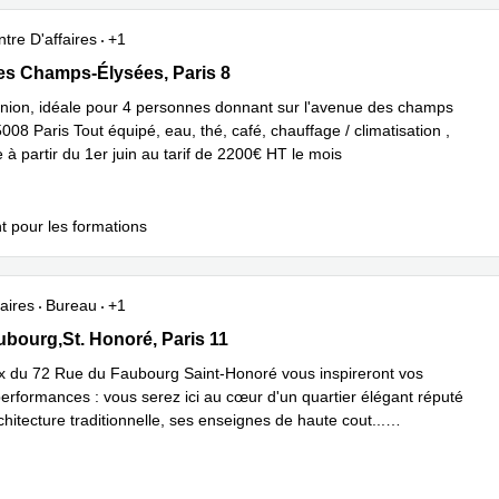
tre D'affaires
+1
 Champs-Élysées 39, Paris 8
s Champs-Élysées, Paris 8
union, idéale pour 4 personnes donnant sur l'avenue des champs
008 Paris Tout équipé, eau, thé, café, chauffage / climatisation ,
e à partir du 1er juin au tarif de 2200€ HT le mois
t pour les formations
aires
Bureau
+1
Faubourg,St. Honoré, Paris 11
ubourg,St. Honoré, Paris 11
 du 72 Rue du Faubourg Saint-Honoré vous inspireront vos
performances : vous serez ici au cœur d'un quartier élégant réputé
hitecture traditionnelle, ses enseignes de haute cout
...
plus