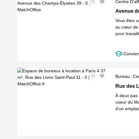
Centre D'aff
Nouveau
Avenue des
Avenue de
Vous êtes u
au cœur de 
pour travail
En savoir 
Convien
Bureau
Cen
Nouveau
Rue des Lio
Rue des L
À deux pas 
coeur du Ma
d’un emplac
En savoir 