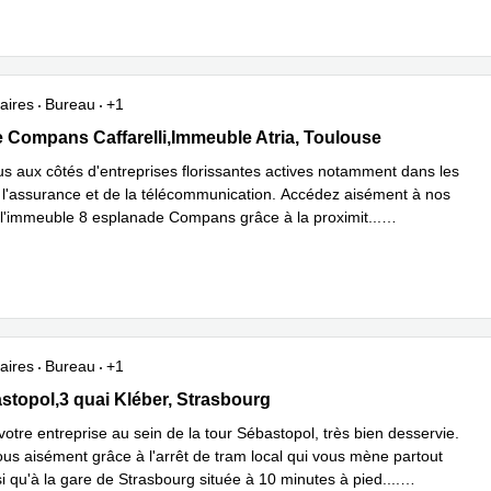
aires
Bureau
+1
de Compans Caffarelli,Immeuble Atria, Toulouse
 Compans Caffarelli,Immeuble Atria, Toulouse
ous aux côtés d'entreprises florissantes actives notamment dans les
 l'assurance et de la télécommunication. Accédez aisément à nos
l'immeuble 8 esplanade Compans grâce à la proximit
...
plus
aires
Bureau
+1
topol,3 quai Kléber, Strasbourg
stopol,3 quai Kléber, Strasbourg
otre entreprise au sein de la tour Sébastopol, très bien desservie.
us aisément grâce à l'arrêt de tram local qui vous mène partout
nsi qu'à la gare de Strasbourg située à 10 minutes à pied.
...