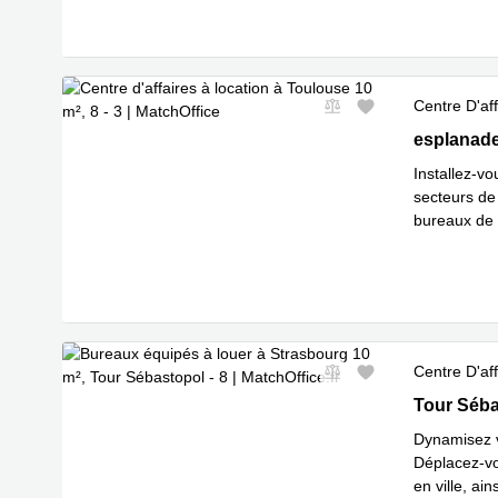
Centre D'aff
8, esplana
esplanade
Installez-v
secteurs de
bureaux de 
En savoir 
Centre D'aff
Tour Sébas
Tour Séba
Dynamisez v
Déplacez-vo
en ville, ai