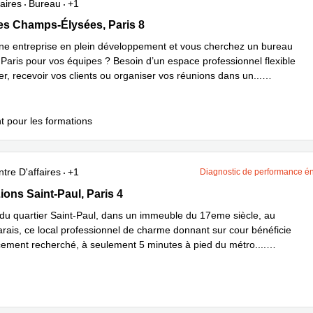
aires
Bureau
+1
 Champs-Élysées 39, Paris 8
s Champs-Élysées, Paris 8
ne entreprise en plein développement et vous cherchez un bureau
Paris pour vos équipes ? Besoin d’un espace professionnel flexible
ler, recevoir vos clients ou organiser vos réunions dans un
...
plus
t pour les formations
tre D'affaires
+1
Diagnostic de performance é
ns Saint-Paul 11, Paris 4
ions Saint-Paul, Paris 4
du quartier Saint-Paul, dans un immeuble du 17eme siècle, au
rais, ce local professionnel de charme donnant sur cour bénéficie
ement recherché, à seulement 5 minutes à pied du métro.
...
plus