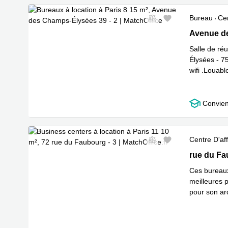
Bureau
Cen
Nouveau
Avenue des
Avenue de
Salle de ré
Élysées - 75
wifi .Louabl
Convien
Centre D'aff
72 rue du 
rue du Fa
Ces bureaux
meilleures 
pour son arc
En savoir 