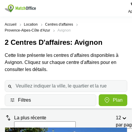
Ap
Rechercher / publier
Accueil
Location
Centres d'affaires
Provence-Alpes-Côte d'Azur
Avignon
Aide
Pages
Villes
Recherches
2
Centres D'affaires
: Avignon
de
Populaires
populaires
produits
Qui sommes-nous?
Cette liste présente les centres d’affaires disponibles à
Paris
Centres
Bureau
d'affaires
Avignon. Cliquez sur chaque centre d'affaires pour en
Lille
Paris
consulter les détails.
Publier un local
Centre
Lyon
d’affaires
Location
bureau
Prix
Bordeaux
Coworking
Lille
Marseille
Salles
Coworking
Filtres
Plan
Connexion
de
Paris
Nantes
réunion
Coworking
Toulouse
Bureau
La plus récente
12
Lyon
virtuel
par pa
Nice
Coworking