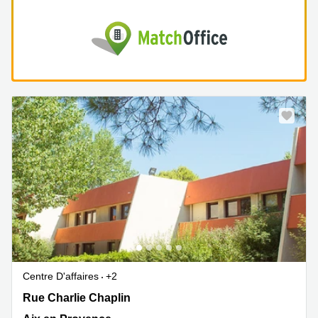
Centre D'affaires
+2
Rue Charlie Chaplin 15, Aix en Provence
Rue Charlie Chaplin