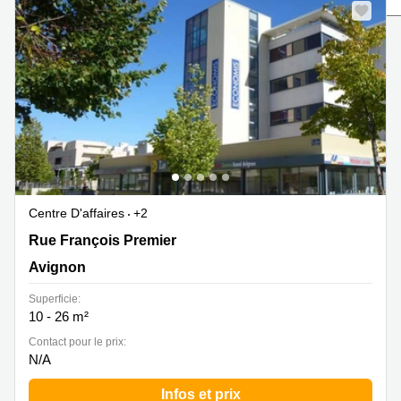
Marseille
Strasbourg
Centres
d'affaires
Toulouse
Coworking
Toulouse
Coworking
Nice
Centres
d'affaires
Centre D'affaires
+2
Lyon
2 Rue François Premier, Avignon
Rue François Premier
Location
Avignon
bureaux
Paris
Superficie:
Centre
10 - 26 m²
d'affaires
Contact pour le prix:
Montpellier
N/A
Infos et prix