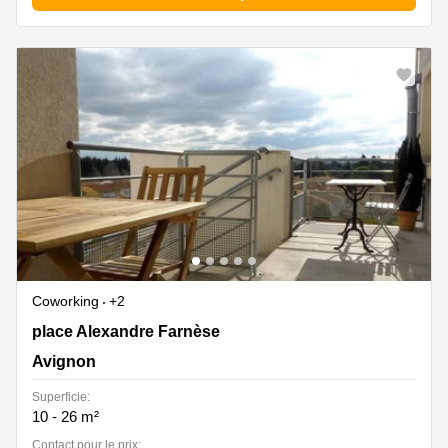
Coworking
+2
2 place Alexandre Farnèse, Avignon
place Alexandre Farnèse
Avignon
Superficie:
10 - 26 m²
Contact pour le prix: