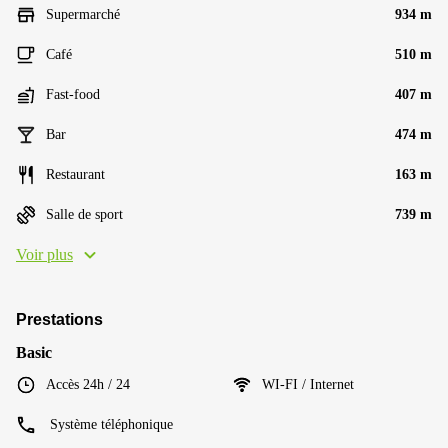
Supermarché
934 m
Café
510 m
Fast-food
407 m
Bar
474 m
Restaurant
163 m
Salle de sport
739 m
Voir plus
Prestations
Basic
Accès 24h / 24
WI-FI / Internet
Système téléphonique