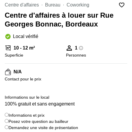
Marseille
Strasbourg
Centre d'affaires
Bureau
Coworking
Centres
Centre d'affaires à louer sur Rue
d'affaires
Toulouse
Georges Bonnac, Bordeaux
Coworking
Local vérifié
Toulouse
Coworking
10 - 12 m²
1
Nice
Superficie
Personnes
Centres
d'affaires
N/A
Lyon
Contact pour le prix
Location
bureaux
Paris
+ 7 images
Informations sur le local
100% gratuit et sans engagement
Centre
d'affaires
Montpellier
Informations et prix
Posez votre question au bailleur
Demandez une visite de présentation