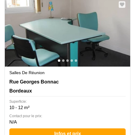
Salles De Réunion
335 Rue Georges Bonnac, Bordeaux
Rue Georges Bonnac
Bordeaux
Superficie:
10 - 12 m²
Contact pour le prix:
N/A
Infos et prix