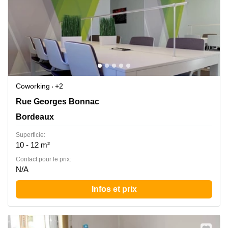
Coworking
+2
335 Rue Georges Bonnac, Bordeaux
Rue Georges Bonnac
Bordeaux
Superficie:
10 - 12 m²
Contact pour le prix:
N/A
Infos et prix