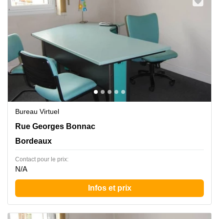
Bureau Virtuel
335 Rue Georges Bonnac, Bordeaux
Rue Georges Bonnac
Bordeaux
Contact pour le prix:
N/A
Infos et prix