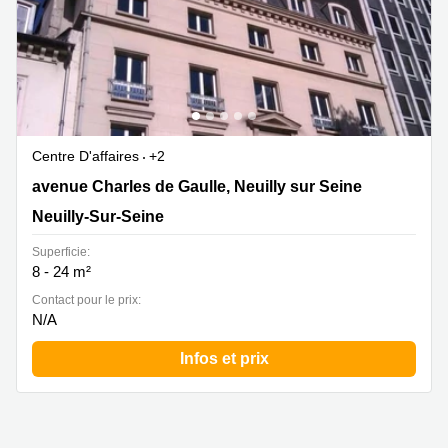
Centre D'affaires
+2
60 avenue Charles de Gaulle, Neuilly sur Seine, Neuilly-
avenue Charles de Gaulle, Neuilly sur Seine
Sur-Seine
Neuilly-Sur-Seine
Superficie:
8 - 24 m²
Contact pour le prix:
N/A
Infos et prix