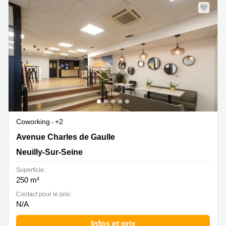
Coworking
+2
Avenue Charles de Gaulle 183, Neuilly-Sur-Seine
Avenue Charles de Gaulle
Neuilly-Sur-Seine
Superficie:
250 m²
Contact pour le prix:
N/A
Infos et prix