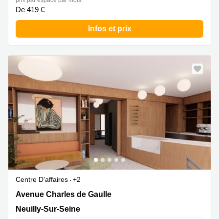
prix par espace par mois:
De 419 €
Infos et prix
Centre D'affaires
+2
145 Avenue Charles de Gaulle, Neuilly-Sur-Seine
Avenue Charles de Gaulle
Neuilly-Sur-Seine