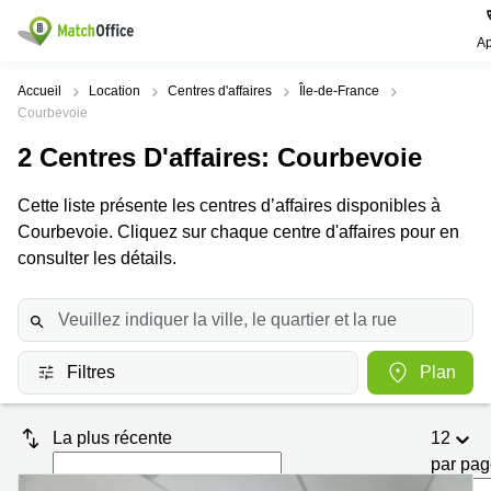
Ap
Rechercher / publier
Accueil
Location
Centres d'affaires
Île-de-France
Courbevoie
Aide
Pages
Villes
Recherches
2
Centres D'affaires
: Courbevoie
de
Populaires
populaires
produits
Qui sommes-nous?
Cette liste présente les centres d’affaires disponibles à
Paris
Centres
Bureau
d'affaires
Courbevoie. Cliquez sur chaque centre d'affaires pour en
Lille
Paris
consulter les détails.
Publier un local
Centre
Lyon
d’affaires
Location
bureau
Prix
Bordeaux
Coworking
Lille
Marseille
Salles
Coworking
Filtres
Plan
Connexion
de
Paris
Nantes
réunion
Coworking
Toulouse
Bureau
La plus récente
12
Lyon
virtuel
par pa
Nice
Coworking