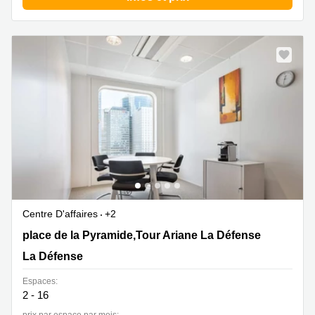
Centre D'affaires
+2
5 place de la Pyramide,Tour Ariane La Défense 9,La
place de la Pyramide,Tour Ariane La Défense
Défense Cedex, La Défense
La Défense
Espaces:
2 - 16