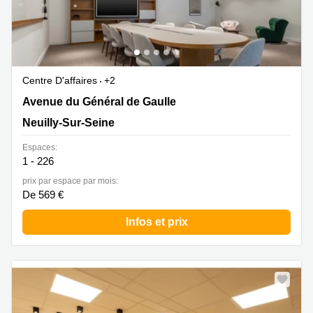
Centre D'affaires
+2
185 Avenue du Général de Gaulle, Neuilly-Sur-Seine
Avenue du Général de Gaulle
Neuilly-Sur-Seine
Espaces:
1 - 226
prix par espace par mois:
De 569 €
Infos et prix