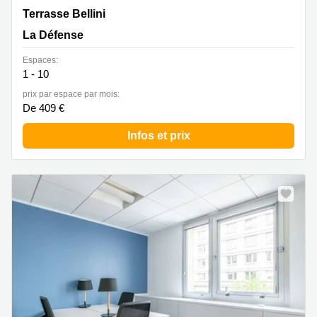
1 Terrasse Bellini, La Défense
Terrasse Bellini
La Défense
Espaces:
1 - 10
prix par espace par mois:
De 409 €
Infos et prix