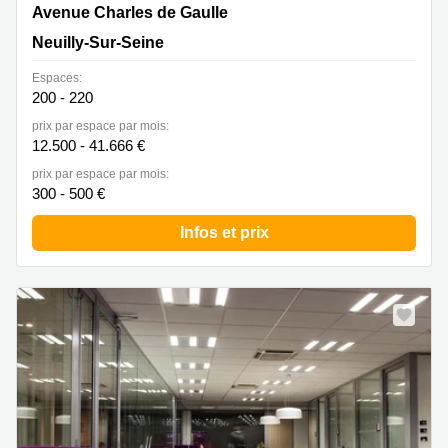
Avenue Charles de Gaulle 145, Neuilly-Sur-Seine
Avenue Charles de Gaulle
Neuilly-Sur-Seine
Espaces:
200 - 220
prix par espace par mois:
12.500 - 41.666 €
prix par espace par mois:
300 - 500 €
Infos et prix