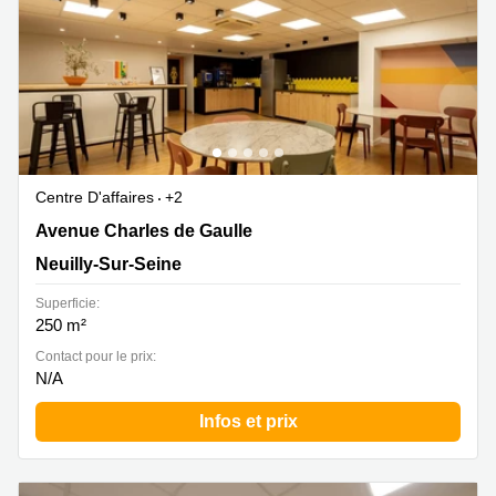
Centre D'affaires
+2
Avenue Charles de Gaulle 183, Neuilly-Sur-Seine
Avenue Charles de Gaulle
Neuilly-Sur-Seine
Superficie:
250 m²
Contact pour le prix:
N/A
Infos et prix