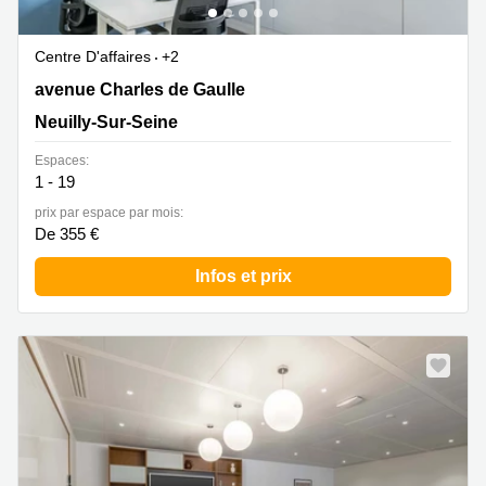
Centre D'affaires
+2
191-195 avenue Charles de Gaulle, Neuilly-Sur-Seine
avenue Charles de Gaulle
Neuilly-Sur-Seine
Espaces:
1 - 19
prix par espace par mois:
De 355 €
Infos et prix