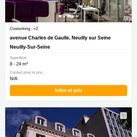
Coworking
+2
60 avenue Charles de Gaulle, Neuilly sur Seine, Neuilly-
avenue Charles de Gaulle, Neuilly sur Seine
Sur-Seine
Neuilly-Sur-Seine
Superficie:
8 - 24 m²
Contact pour le prix:
N/A
Infos et prix