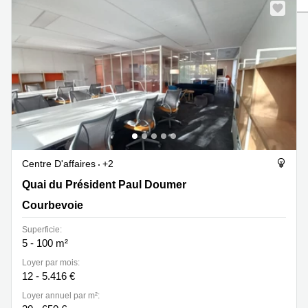
Marseille
Strasbourg
Centres
d'affaires
Toulouse
Coworking
Toulouse
Coworking
Nice
Centres
d'affaires
Centre D'affaires
+2
Lyon
Quai du Président Paul Doumer 25, Courbevoie
Quai du Président Paul Doumer
Location
Courbevoie
bureaux
Paris
Superficie:
Centre
5 - 100 m²
d'affaires
Loyer par mois:
Montpellier
12 - 5.416 €
Loyer annuel par m²: