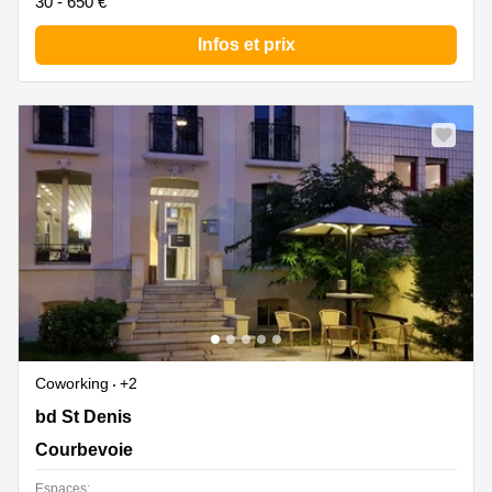
30 - 650 €
Infos et prix
Coworking
+2
293 bd St Denis, Courbevoie
bd St Denis
Courbevoie
Espaces: