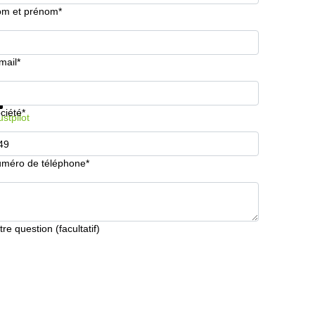
m et prénom*
mail*
formations et prix
Protection des données
ciété*
ustpilot
méro de téléphone*
tre question (facultatif)