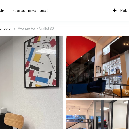
de
Qui sommes-nous?
Publi
enoble
Avenue Félix Viallet 30