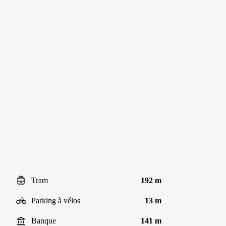
Tram
192 m
Parking à vélos
13 m
Banque
141 m