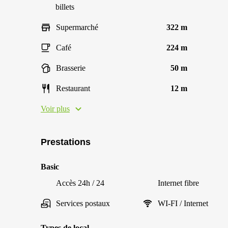
billets
Supermarché
322 m
Café
224 m
Brasserie
50 m
Restaurant
12 m
Voir plus
Prestations
Basic
Accès 24h / 24
Internet fibre
Services postaux
WI-FI / Internet
Types de local