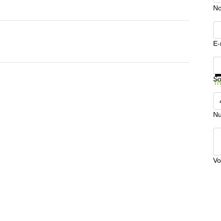
No
E-
In
So
Tr
Nu
Vo