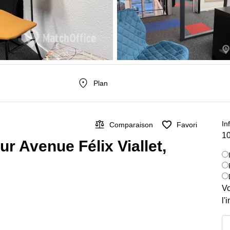
Plan
In
Comparaison
Favori
10
ur Avenue Félix Viallet,
Vo
l'