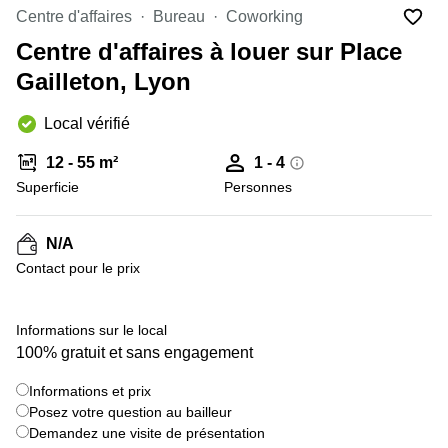
Marseille
Strasbourg
Centre d'affaires
Bureau
Coworking
Centres
Centre d'affaires à louer sur Place
d'affaires
Toulouse
Gailleton, Lyon
Coworking
Local vérifié
Toulouse
Coworking
12 - 55 m²
1 - 4
Nice
Superficie
Personnes
Centres
d'affaires
N/A
Lyon
Contact pour le prix
Location
bureaux
Paris
Informations sur le local
100% gratuit et sans engagement
Centre
d'affaires
Montpellier
Informations et prix
Posez votre question au bailleur
Demandez une visite de présentation