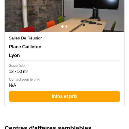
Salles De Réunion
2 Place Gailleton, Lyon
Place Gailleton
Lyon
Superficie:
12 - 50 m²
Contact pour le prix:
N/A
Infos et prix
Centres d'affaires semblables