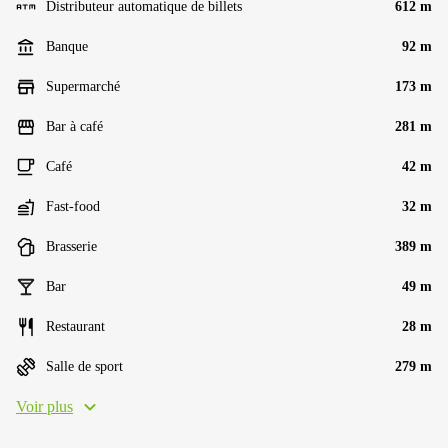
Distributeur automatique de billets
612 m
Banque
92 m
Supermarché
173 m
Bar à café
281 m
Café
42 m
Fast-food
32 m
Brasserie
389 m
Bar
49 m
Restaurant
28 m
Salle de sport
279 m
Voir plus