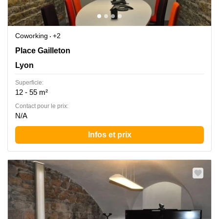
Coworking
+2
2 Place Gailleton, Lyon
Place Gailleton
Lyon
Superficie:
12 - 55 m²
Contact pour le prix:
N/A
Infos et prix