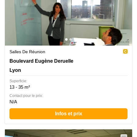
Salles De Réunion
Boulevard Eugène Deruelle 20, Lyon
Boulevard Eugène Deruelle
Lyon
Superficie:
13 - 35 m²
Contact pour le prix:
N/A
Infos et prix