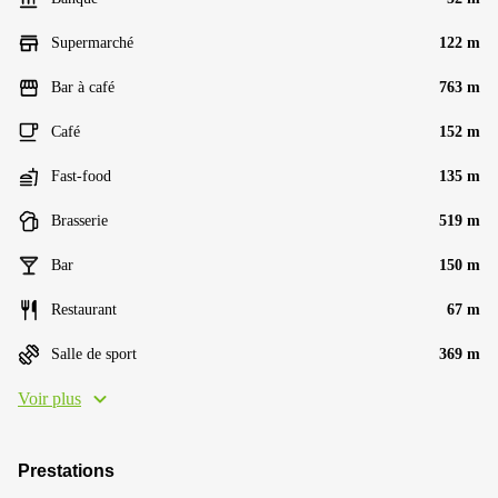
Supermarché
122 m
Bar à café
763 m
Café
152 m
Fast-food
135 m
Brasserie
519 m
Bar
150 m
Restaurant
67 m
Salle de sport
369 m
Voir plus
Prestations