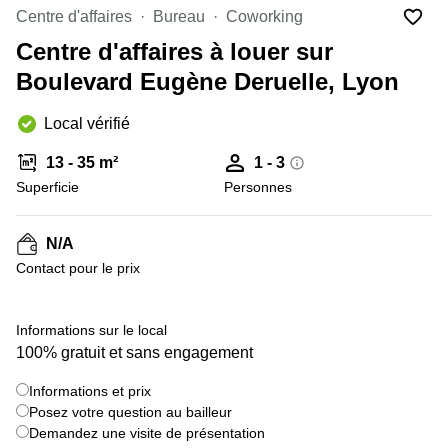
Marseille
Strasbourg
Centre d'affaires
Bureau
Coworking
Centres
Centre d'affaires à louer sur
d'affaires
Toulouse
Boulevard Eugène Deruelle, Lyon
Coworking
Local vérifié
Toulouse
Coworking
13 - 35 m²
1 - 3
Nice
Superficie
Personnes
Centres
d'affaires
N/A
Lyon
Contact pour le prix
Location
bureaux
Paris
+ 2 images
Informations sur le local
100% gratuit et sans engagement
Centre
d'affaires
Montpellier
Informations et prix
Posez votre question au bailleur
Demandez une visite de présentation