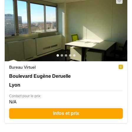
Bureau Virtuel
Boulevard Eugène Deruelle 20, Lyon
Boulevard Eugène Deruelle
Lyon
Contact pour le prix:
N/A
Infos et prix