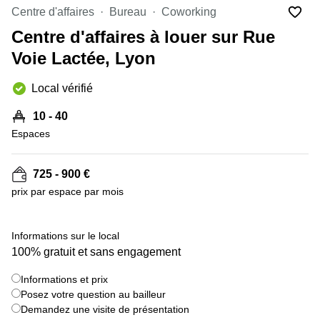
Marseille
Strasbourg
Centre d'affaires
Bureau
Coworking
Centres
Centre d'affaires à louer sur Rue
d'affaires
Toulouse
Voie Lactée, Lyon
Coworking
Local vérifié
Toulouse
Coworking
10 - 40
Nice
Espaces
Centres
d'affaires
725 - 900 €
Lyon
prix par espace par mois
Location
bureaux
Paris
+ 7 images
Informations sur le local
100% gratuit et sans engagement
Centre
d'affaires
Montpellier
Informations et prix
Posez votre question au bailleur
Demandez une visite de présentation