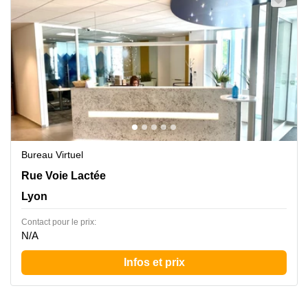
Bureau Virtuel
Rue Voie Lactée 11, Lyon
Rue Voie Lactée
Lyon
Contact pour le prix:
N/A
Infos et prix