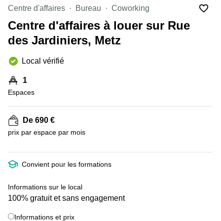
Marseille
Strasbourg
Centre d'affaires
Bureau
Coworking
Centres
Centre d'affaires à louer sur Rue
d'affaires
Toulouse
des Jardiniers, Metz
Coworking
Local vérifié
Toulouse
Coworking
1
Nice
Espaces
Centres
d'affaires
De 690 €
Lyon
prix par espace par mois
Location
bureaux
Paris
+ 2 images
Convient pour les formations
Centre
d'affaires
Informations sur le local
Montpellier
100% gratuit et sans engagement
Informations et prix