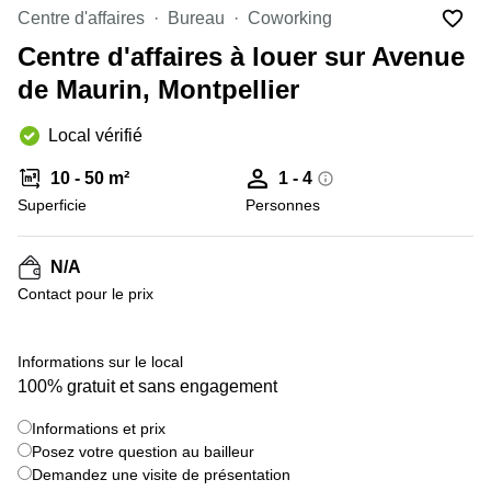
Marseille
Strasbourg
Centre d'affaires
Bureau
Coworking
Centres
Centre d'affaires à louer sur Avenue
d'affaires
Toulouse
de Maurin, Montpellier
Coworking
Local vérifié
Toulouse
Coworking
10 - 50 m²
1 - 4
Nice
Superficie
Personnes
Centres
d'affaires
N/A
Lyon
Contact pour le prix
Location
bureaux
Paris
+ 3 images
Informations sur le local
100% gratuit et sans engagement
Centre
d'affaires
Montpellier
Informations et prix
Posez votre question au bailleur
Demandez une visite de présentation