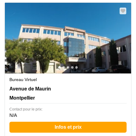
Bureau Virtuel
28 Avenue de Maurin, Montpellier
Avenue de Maurin
Montpellier
Contact pour le prix:
N/A
Infos et prix