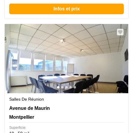
Infos et prix
Salles De Réunion
28 Avenue de Maurin, Montpellier
Avenue de Maurin
Montpellier
Superficie: