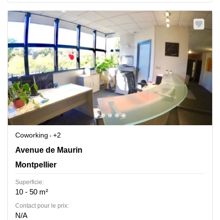
Coworking
+2
28 Avenue de Maurin, Montpellier
Avenue de Maurin
Montpellier
Superficie:
10 - 50 m²
Contact pour le prix:
N/A