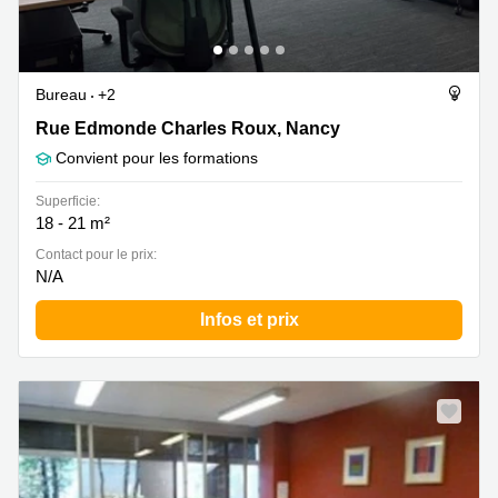
Bureau
+2
Rue Edmonde Charles Roux 5, Nancy
Rue Edmonde Charles Roux, Nancy
Convient pour les formations
Superficie:
18 - 21 m²
Contact pour le prix:
N/A
Infos et prix