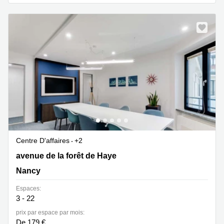
Centre D'affaires
+2
19 avenue de la forêt de Haye, Nancy
avenue de la forêt de Haye
Nancy
Espaces:
3 - 22
prix par espace par mois:
De 179 €