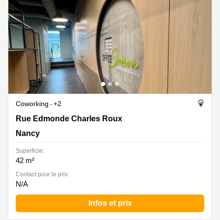
Coworking
+2
Rue Edmonde Charles Roux 5, Nancy
Rue Edmonde Charles Roux
Nancy
Superficie:
42 m²
Contact pour le prix:
N/A
Infos et prix