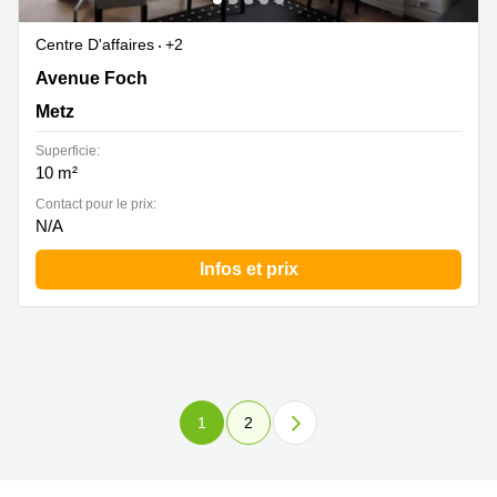
Centre D'affaires
+2
26 Avenue Foch, Metz
Avenue Foch
Metz
Superficie:
10 m²
Contact pour le prix:
N/A
Infos et prix
1
2