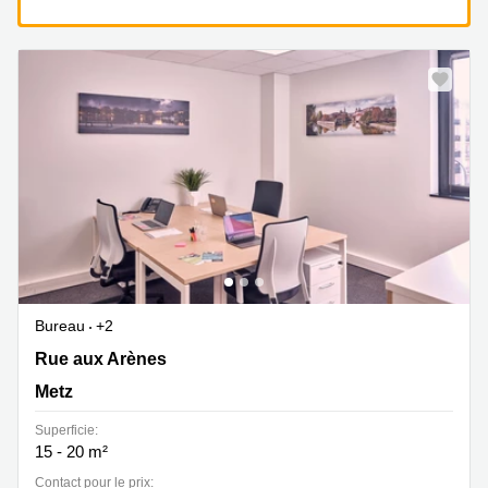
Bureau
+2
Rue aux Arènes 86, Metz
Rue aux Arènes
Metz
Superficie:
15 - 20 m²
Contact pour le prix: