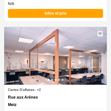
N/A
Infos et prix
Centre D'affaires
+2
Rue aux Arènes 86, Metz
Rue aux Arènes
Metz