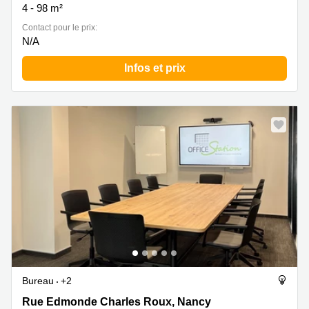
4 - 98 m²
Contact pour le prix:
N/A
Infos et prix
Bureau
+2
Rue Edmonde Charles Roux 5, Nancy
Rue Edmonde Charles Roux, Nancy