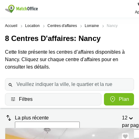
Ap
Rechercher / publier
Accueil
Location
Centres d'affaires
Lorraine
Nancy
8
Centres D'affaires
: Nancy
Aide
Pages
Villes
Recherches
de
Populaires
populaires
Cette liste présente les centres d’affaires disponibles à
produits
Qui sommes-nous?
Nancy. Cliquez sur chaque centre d'affaires pour en
Paris
Centres
Bureau
d'affaires
consulter les détails.
Lille
Paris
Publier un local
Centre
Lyon
d’affaires
Location
bureau
Prix
Bordeaux
Coworking
Lille
Filtres
Plan
Marseille
Salles
Coworking
Connexion
de
Paris
Nantes
réunion
La plus récente
12
Coworking
Toulouse
Bureau
Lyon
par pa
virtuel
Nice
Coworking