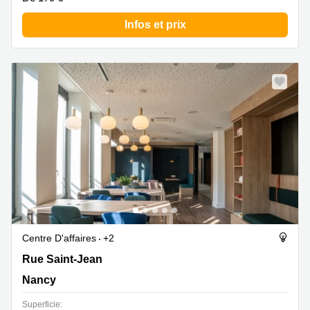
Infos et prix
Centre D'affaires
+2
Rue Saint-Jean 17, Nancy
Rue Saint-Jean
Nancy
Superficie: