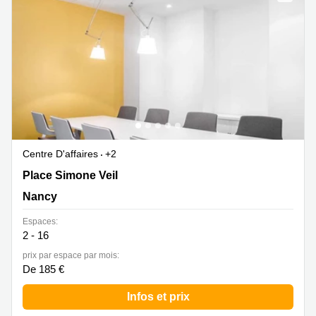
Marseille
Strasbourg
Centres
d'affaires
Toulouse
Coworking
Toulouse
Coworking
Nice
Centres
Centre D'affaires
+2
d'affaires
3 Place Simone Veil, Nancy
Place Simone Veil
Lyon
Nancy
Location
bureaux
Espaces:
Paris
2 - 16
Centre
prix par espace par mois:
d'affaires
De 185 €
Montpellier
Infos et prix