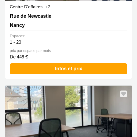
Centre D'affaires
+2
Rue de Newcastle 171, Nancy
Rue de Newcastle
Nancy
Espaces:
1 - 20
prix par espace par mois:
De 449 €
Infos et prix