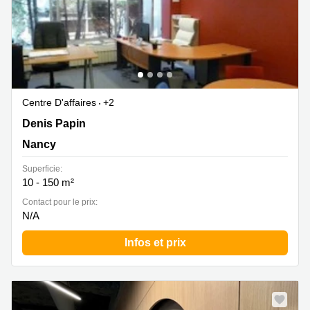
Centre D'affaires
+2
870 rue Denis Papin, Nancy
Denis Papin
Nancy
Superficie:
10 - 150 m²
Contact pour le prix:
N/A
Infos et prix