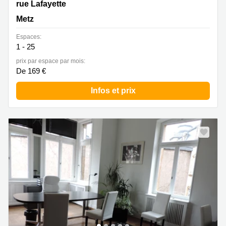
2 rue Lafayette, Metz
rue Lafayette
Metz
Espaces:
1 - 25
prix par espace par mois:
De 169 €
Infos et prix