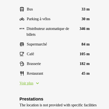
Bus
33 m
Parking à vélos
30 m
Distributeur automatique de
346 m
billets
Supermarché
84 m
Café
105 m
Brasserie
182 m
Restaurant
45 m
Voir plus
Prestations
The location is not provided with specific facilities