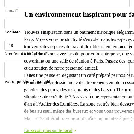
E-mail*
Un environnement inspirant pour fai
Société*
Trouvez l'inspiration dans un bâtiment historique élégamm
Paris. Voyez votre productivité s'envoler dans les espaces
trouverez des espaces de travail flexibles et entièrement éq
Numéro de téléphone*
tout ce dont vous avez besoin pour votre entreprise, que v
coworking ou une salle de réunion à Paris. Passez des jour
et au soutien de notre personnel amical.
Faites une pause en dégustant un café préparé par nos baris
Votre question (facultatif)
communauté professionnelle d'entrepreneurs en plein essor.
galeries, des parcs, des restaurants et des bars du 11e ar
stimuler votre créativité ? Assistez à une représentation a
d'art à l'Atelier des Lumières. La zone est très bien desser
de bus au seuil même des bureaux et vous vous trouverez a
Maur et Saint-Ambroise ne sont qu'à cinq minutes à pied).
En savoir plus sur le local