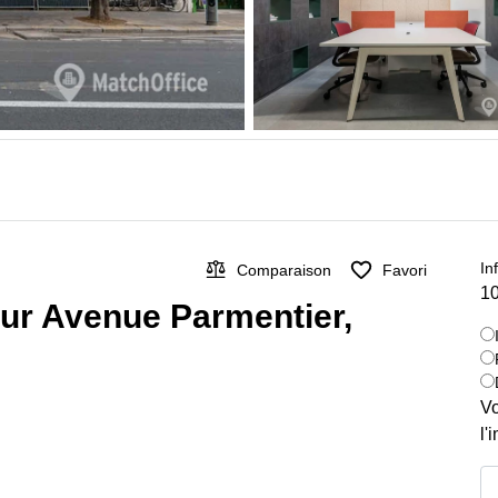
In
Comparaison
Favori
10
 sur Avenue Parmentier,
Vo
l'