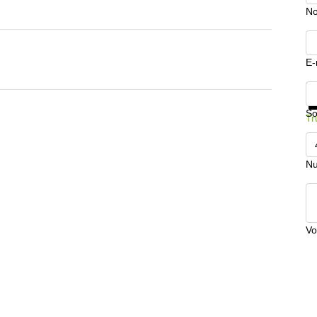
No
E-
In
So
Tr
Nu
Vo