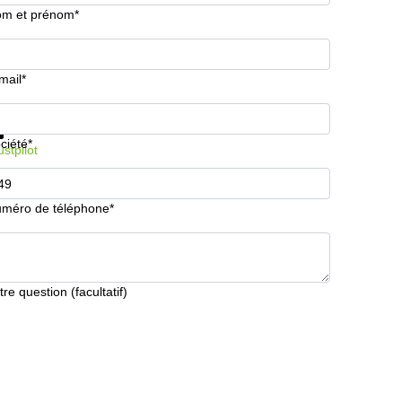
m et prénom*
mail*
formations et prix
Protection des données
ciété*
ustpilot
méro de téléphone*
tre question (facultatif)