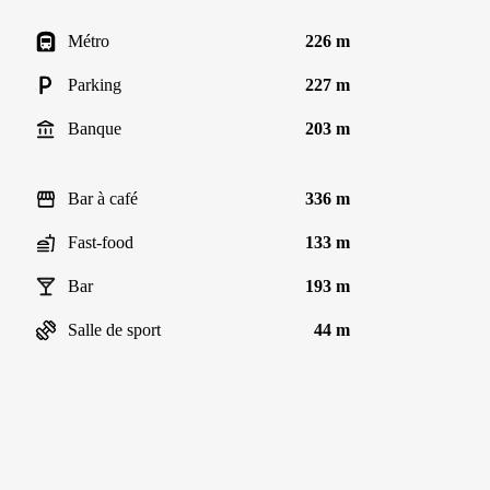
Métro
226 m
Parking
227 m
Banque
203 m
Bar à café
336 m
Fast-food
133 m
Bar
193 m
Salle de sport
44 m