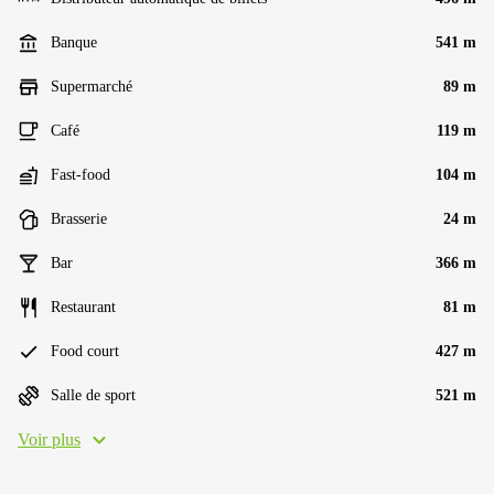
Banque
541 m
Supermarché
89 m
Café
119 m
Fast-food
104 m
Brasserie
24 m
Bar
366 m
Restaurant
81 m
Food court
427 m
Salle de sport
521 m
Voir plus