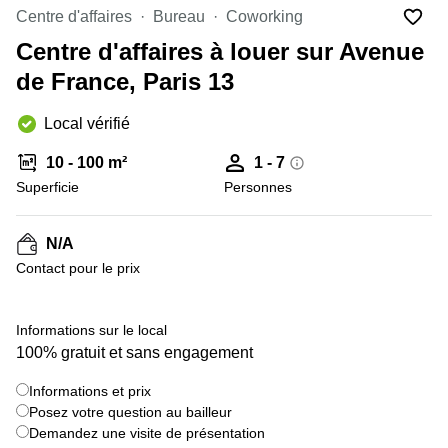
Marseille
Strasbourg
Centre d'affaires
Bureau
Coworking
Centres
Centre d'affaires à louer sur Avenue
d'affaires
Toulouse
de France, Paris 13
Coworking
Local vérifié
Toulouse
Coworking
10 - 100 m²
1 - 7
Nice
Superficie
Personnes
Centres
d'affaires
N/A
Lyon
Contact pour le prix
Location
bureaux
Paris
+ 1 images
Informations sur le local
100% gratuit et sans engagement
Centre
d'affaires
Montpellier
Informations et prix
Posez votre question au bailleur
Demandez une visite de présentation