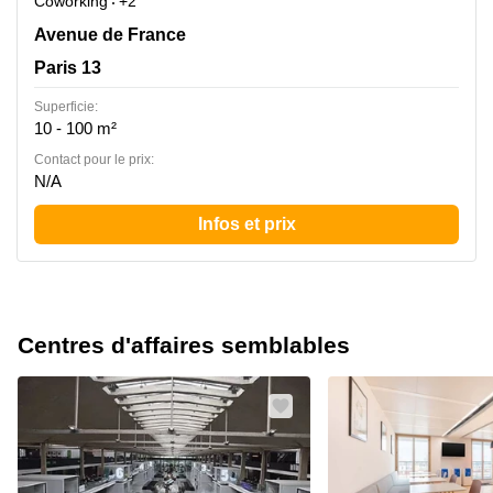
Coworking
+2
Avenue de France 198, Paris 13
Avenue de France
Paris 13
Superficie:
10 - 100 m²
Contact pour le prix:
N/A
Infos et prix
Centres d'affaires semblables