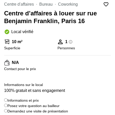
Marseille
Strasbourg
Centre d'affaires
Bureau
Coworking
Centres
Centre d'affaires à louer sur rue
d'affaires
Toulouse
Benjamin Franklin, Paris 16
Coworking
Local vérifié
Toulouse
Coworking
10 m²
1
Nice
Superficie
Personnes
Centres
d'affaires
N/A
Lyon
Contact pour le prix
Location
bureaux
Paris
+ 2 images
Informations sur le local
100% gratuit et sans engagement
Centre
d'affaires
Montpellier
Informations et prix
Posez votre question au bailleur
Demandez une visite de présentation