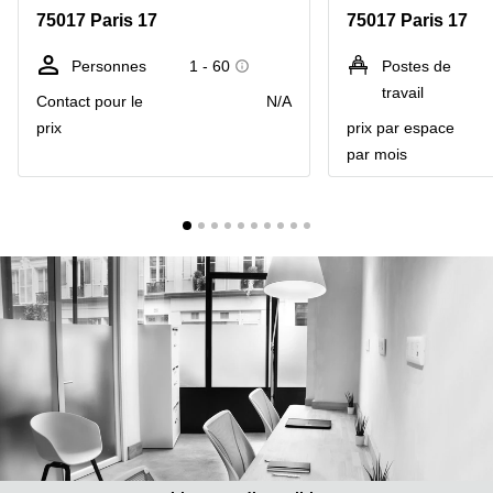
Marseille
Strasbourg
75017 Paris 17
75017 Paris 17
Centres
d'affaires
Personnes
1 - 60
Postes de
Toulouse
travail
Contact pour le
N/A
Coworking
prix
prix par espace
Toulouse
par mois
Coworking
Nice
Centres
d'affaires
Lyon
Location
bureaux
Paris
Centre
d'affaires
Montpellier