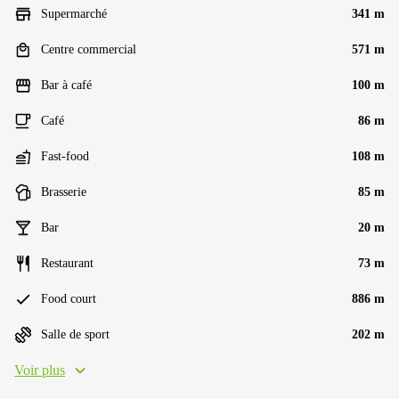
Supermarché
341 m
Centre commercial
571 m
Bar à café
100 m
Café
86 m
Fast-food
108 m
Brasserie
85 m
Bar
20 m
Restaurant
73 m
Food court
886 m
Salle de sport
202 m
Voir plus