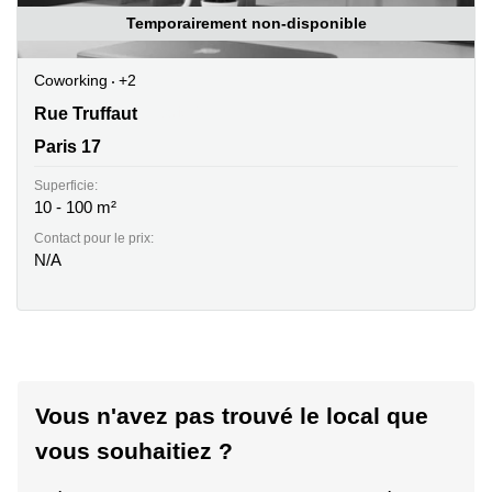
Temporairement non-disponible
Coworking
+2
33 rue Truffaut, Paris 17
Rue Truffaut
Paris 17
Superficie:
10 - 100 m²
Contact pour le prix:
N/A
Vous n'avez pas trouvé le local que
vous souhaitiez ?