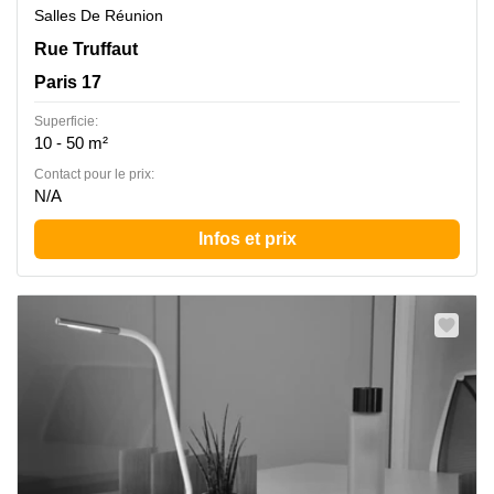
Salles De Réunion
33 rue Truffaut, Paris 17
Rue Truffaut
Paris 17
Superficie:
10 - 50 m²
Contact pour le prix:
N/A
Infos et prix