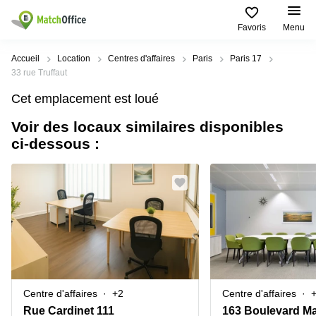
Favoris
Menu
Rechercher / publier
Accueil
Location
Centres d'affaires
Paris
Paris 17
33 rue Truffaut
Aide
Pages
Villes
Recherches
Cet emplacement est loué
de
Populaires
populaires
produits
Voir des locaux similaires disponibles
Qui sommes-nous?
Paris
Centres
ci-dessous :
Bureau
d'affaires
Lille
Paris
Publier un local
Centre
Lyon
d’affaires
Location
bureau
Prix
Bordeaux
Coworking
Lille
Marseille
Salles
Coworking
Connexion
de
Paris
Nantes
réunion
Coworking
Toulouse
Bureau
Lyon
Centre d'affaires
+2
Centre d'affaires
virtuel
Nice
Coworking
Rue Cardinet 111