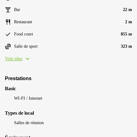
Bar
22 m
Restaurant
2 m
Food court
855 m
Salle de sport
323 m
Voir plus
Prestations
Basic
WI-FI / Internet
Types de local
Salles de réunion