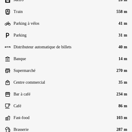
Train
558 m
Parking à vélos
41 m
Parking
31 m
Distributeur automatique de billets
40 m
Banque
14 m
Supermarché
270 m
Centre commercial
35 m
Bar à café
234 m
Café
86 m
Fast-food
103 m
Brasserie
287 m