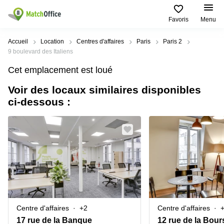
Favoris
Menu
Rechercher / publier
Accueil
Location
Centres d'affaires
Paris
Paris 2
9 boulevard des Italiens
Aide
Pages
Villes
Recherches
Cet emplacement est loué
de
Populaires
populaires
produits
Voir des locaux similaires disponibles
Qui sommes-nous?
Paris
Centres
ci-dessous :
Bureau
d'affaires
Lille
Paris
Publier un local
Centre
Lyon
d’affaires
Location
bureau
Prix
Bordeaux
Coworking
Lille
Marseille
Salles
Coworking
Connexion
de
Paris
Nantes
réunion
Coworking
Toulouse
Bureau
Lyon
Centre d'affaires
+2
Centre d'affaires
virtuel
Nice
Coworking
17 rue de la Banque
12 rue de la Bour