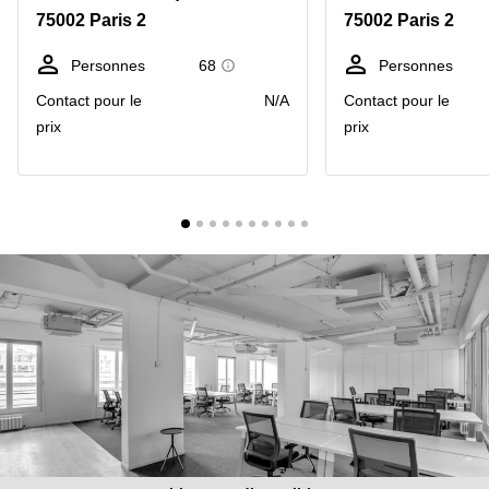
Marseille
Strasbourg
75002 Paris 2
75002 Paris 2
Centres
d'affaires
Personnes
68
Personnes
Toulouse
Contact pour le
N/A
Contact pour le
Coworking
prix
prix
Toulouse
Coworking
Nice
Centres
d'affaires
Lyon
Location
bureaux
Paris
Centre
d'affaires
Montpellier