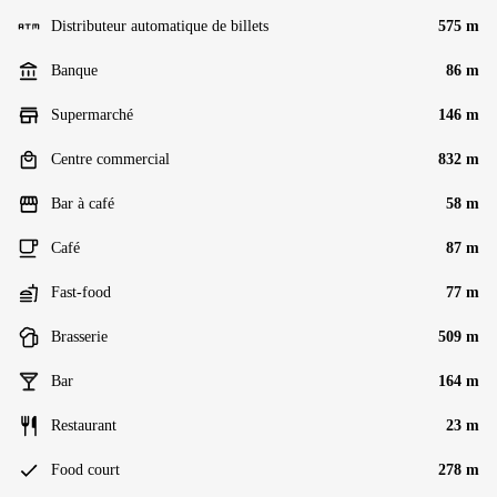
Distributeur automatique de billets
575 m
Banque
86 m
Supermarché
146 m
Centre commercial
832 m
Bar à café
58 m
Café
87 m
Fast-food
77 m
Brasserie
509 m
Bar
164 m
Restaurant
23 m
Food court
278 m