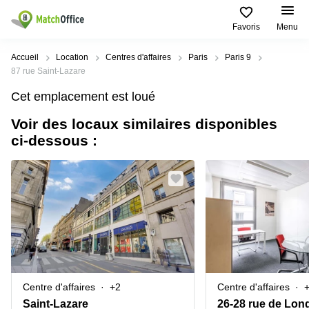
Favoris
Menu
Rechercher / publier
Accueil
Location
Centres d'affaires
Paris
Paris 9
87 rue Saint-Lazare
Aide
Pages
Villes
Recherches
Cet emplacement est loué
de
Populaires
populaires
produits
Voir des locaux similaires disponibles
Qui sommes-nous?
Paris
Centres
ci-dessous :
Bureau
d'affaires
Lille
Paris
Publier un local
Centre
Lyon
d’affaires
Location
bureau
Prix
Bordeaux
Coworking
Lille
Marseille
Salles
Coworking
Connexion
de
Paris
Nantes
réunion
Coworking
Toulouse
Bureau
Lyon
Centre d'affaires
+2
Centre d'affaires
virtuel
Nice
Coworking
Saint-Lazare
26-28 rue de Lon