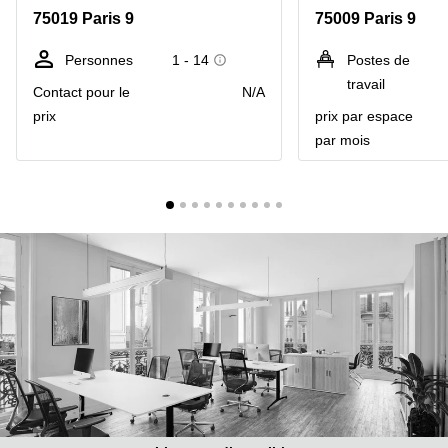
Marseille
Strasbourg
75019 Paris 9
75009 Paris 9
Centres
d'affaires
Personnes
1 - 14
Postes de
Toulouse
travail
Contact pour le
N/A
Coworking
prix
prix par espace
Toulouse
par mois
Coworking
Nice
Centres
d'affaires
Lyon
Location
bureaux
Paris
Centre
d'affaires
Montpellier