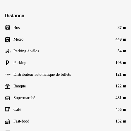
Distance
Bus
87 m
Métro
449 m
Parking à vélos
34 m
Parking
106 m
Distributeur automatique de billets
121 m
Banque
122 m
Supermarché
481 m
Café
456 m
Fast-food
132 m