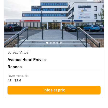
Bureau Virtuel
107 Avenue Henri Fréville, Rennes
Avenue Henri Fréville
Rennes
Loyer mensuel:
45 - 75 €
Infos et prix