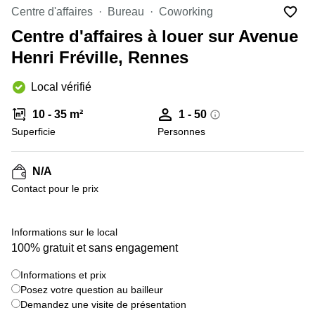
Marseille
Strasbourg
Centre d'affaires
Bureau
Coworking
Centres
Centre d'affaires à louer sur Avenue
d'affaires
Toulouse
Henri Fréville, Rennes
Coworking
Local vérifié
Toulouse
Coworking
10 - 35 m²
1 - 50
Nice
Superficie
Personnes
Centres
d'affaires
N/A
Lyon
Contact pour le prix
Location
bureaux
Paris
+ 3 images
Informations sur le local
100% gratuit et sans engagement
Centre
d'affaires
Montpellier
Informations et prix
Posez votre question au bailleur
Demandez une visite de présentation