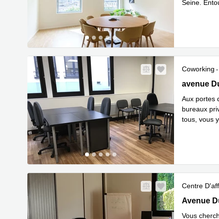
Seine. Entou
En savoir 
Coworking
avenue Duv
avenue Du
Aux portes 
bureaux pri
tous, vous y
En savoir 
Centre D'aff
Avenue Duv
Avenue Du
Vous cherch