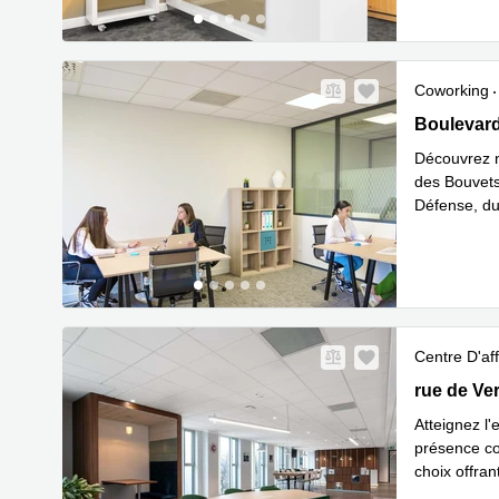
Coworking
3-5 Boulev
Boulevard
Découvrez n
des Bouvets
Défense, du
En s
cadr
...
Centre D'aff
31 rue de 
rue de Ve
Atteignez l
présence c
choix offran
En savoir 