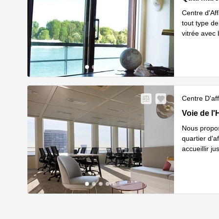
Centre d'Aff
tout type d
vitrée avec
En savoir 
Centre D'aff
6 voie de l
Voie de l'
Nous propos
quartier d'
accueillir 
En savoir 