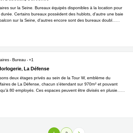
aires sur la Seine. Bureaux équipés disponibles à la location pour
e durée. Certains bureaux possèdent des hublots, d'autre une baie
 balcon sur la Seine, d'autres encore sont des bureaux doubl
...
plus
aires
Bureau
+1
'horlogerie, La Défense
Horlogerie, La Défense
ons deux étages privés au sein de la Tour W, emblème du
affaires de La Défense, chacun s'étendant sur 970m² et pouvant
jusqu'à 80 employés. Ces espaces peuvent être divisés en plusie
...
plus