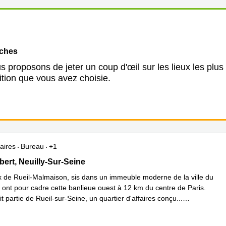
oches
 proposons de jeter un coup d'œil sur les lieux les plus
ition que vous avez choisie.
aires
Bureau
+1
Albert 1er, Neuilly-Sur-Seine
bert, Neuilly-Sur-Seine
 de Rueil-Malmaison, sis dans un immeuble moderne de la ville du
nt pour cadre cette banlieue ouest à 12 km du centre de Paris.
it partie de Rueil-sur-Seine, un quartier d'affaires conçu
...
plus