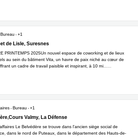
Bureau
+1
get de Lisle, Suresnes
t de Lisle, Suresnes
PRINTEMPS 2025Un nouvel espace de coworking et de lieux
ls au sein du bâtiment Vita, un havre de paix niché au cœur de
frant un cadre de travail paisible et inspirant, à 10 mi
...
plus
aires
Bureau
+1
re,Cours Valmy 1-7, La Défense
ère,Cours Valmy, La Défense
affaires Le Belvédère se trouve dans l'ancien siège social de
, dans le nord de Puteaux, dans le département des Hauts-de-