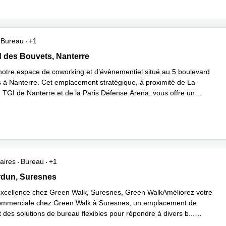
Bureau
+1
ard des Bouvets, Nanterre
 des Bouvets, Nanterre
otre espace de coworking et d’évènementiel situé au 5 boulevard
 à Nanterre. Cet emplacement stratégique, à proximité de La
 TGI de Nanterre et de la Paris Défense Arena, vous offre un
avoir plus
aires
Bureau
+1
Verdun, Suresnes
rdun, Suresnes
'excellence chez Green Walk, Suresnes, Green WalkAméliorez votre
ommerciale chez Green Walk à Suresnes, un emplacement de
t des solutions de bureau flexibles pour répondre à divers b
...
plus