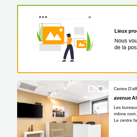
Lieux pr
Nous vous
de la pos
Centre D'aff
104 avenue 
avenue Al
Les bureaux
même nom, o
Le centre fa
En savoir 