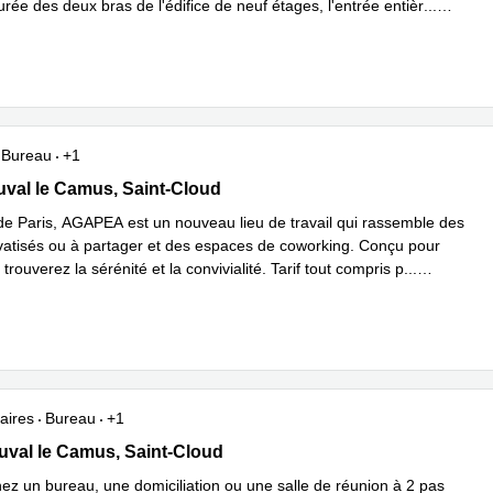
rée des deux bras de l'édifice de neuf étages, l'entrée entièr
...
plus
Bureau
+1
al le Camus 8, Saint-Cloud
val le Camus, Saint-Cloud
de Paris, AGAPEA est un nouveau lieu de travail qui rassemble des
vatisés ou à partager et des espaces de coworking. Conçu pour
 trouverez la sérénité et la convivialité. Tarif tout compris p
...
plus
aires
Bureau
+1
al le Camus 8, Saint-Cloud
val le Camus, Saint-Cloud
ez un bureau, une domiciliation ou une salle de réunion à 2 pas