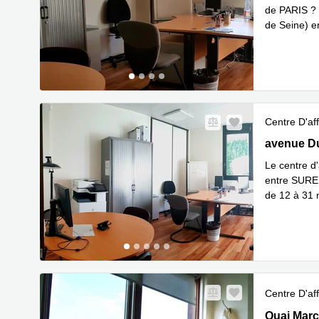
de PARIS ?
de Seine) 
En savoir 
Centre D'aff
avenue Duv
avenue Du
Le centre d
entre SURE
de 12 à 31 m
En savoir 
Centre D'aff
Le Surena,
Quai Marc