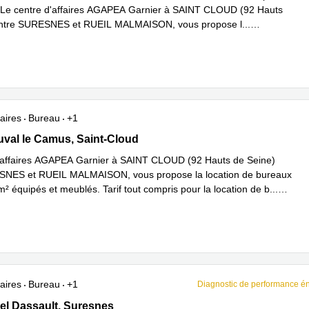
 Le centre d'affaires AGAPEA Garnier à SAINT CLOUD (92 Hauts
entre SURESNES et RUEIL MALMAISON, vous propose l
...
plus
aires
Bureau
+1
al le Camus 8, Saint-Cloud
val le Camus, Saint-Cloud
'affaires AGAPEA Garnier à SAINT CLOUD (92 Hauts de Seine)
SNES et RUEIL MALMAISON, vous propose la location de bureaux
² équipés et meublés. Tarif tout compris pour la location de b
...
plus
aires
Bureau
+1
Diagnostic de performance é
 face au 5 quai Marcel Dassault, Suresnes
el Dassault, Suresnes