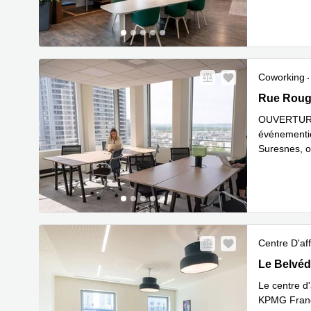
Coworking
42 rue Rou
Rue Rouge
OUVERTURE 
événementie
Suresnes, of
En savoir 
Centre D'aff
Le Belvédè
Le Belvéd
Le centre d'
KPMG France