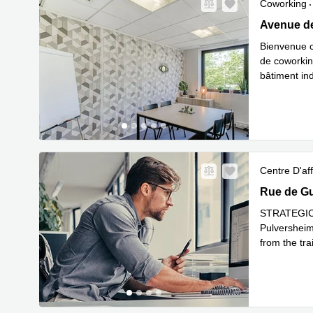
Coworking
55 avenue 
Avenue de
Bienvenue c
de coworkin
bâtiment in
En savoir 
Centre D'aff
Route de G
Rue de Gu
STRATEGIC 
Pulversheim
from the t
En savoir 