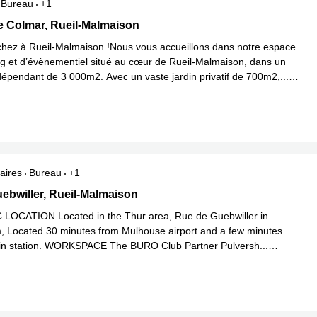
Bureau
+1
de Colmar, Rueil-Malmaison
 Colmar, Rueil-Malmaison
hez à Rueil-Malmaison !Nous vous accueillons dans notre espace
g et d’évènementiel situé au cœur de Rueil-Malmaison, dans un
dépendant de 3 000m2. Avec un vaste jardin privatif de 700m2,
...
plus
aires
Bureau
+1
uebwiller , Rueil-Malmaison
ebwiller, Rueil-Malmaison
LOCATION Located in the Thur area, Rue de Guebwiller in
, Located 30 minutes from Mulhouse airport and a few minutes
rain station. WORKSPACE The BURO Club Partner Pulversh
...
plus