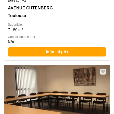
Bureau
+2
6 AVENUE GUTENBERG, Toulouse
AVENUE GUTENBERG
Toulouse
Superficie:
7 - 50 m²
Contact pour le prix:
N/A
Infos et prix