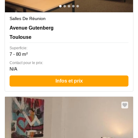
Salles De Réunion
6 AVENUE GUTENBERG, Toulouse
Avenue Gutenberg
Toulouse
Superficie:
7 - 80 m²
Contact pour le prix:
N/A
Infos et prix