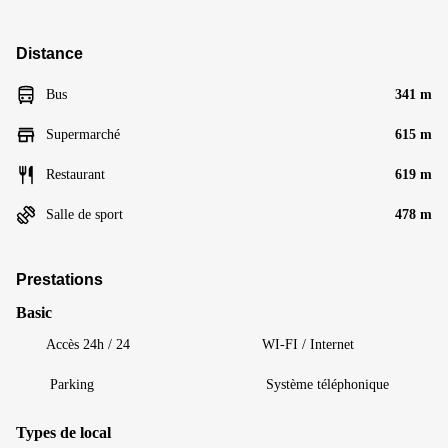
Distance
Bus
341 m
Supermarché
615 m
Restaurant
619 m
Salle de sport
478 m
Prestations
Basic
Accès 24h / 24
WI-FI / Internet
Parking
Système téléphonique
Types de local