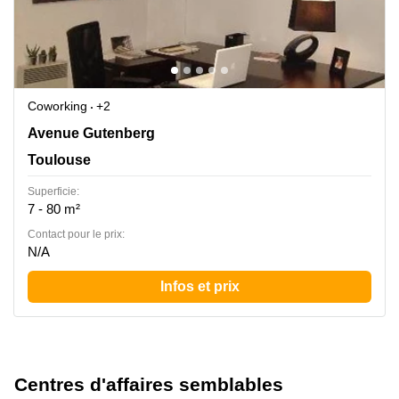
Coworking
+2
6 AVENUE GUTENBERG, Toulouse
Avenue Gutenberg
Toulouse
Superficie:
7 - 80 m²
Contact pour le prix:
N/A
Infos et prix
Centres d'affaires semblables