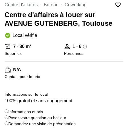
Marseille
Strasbourg
Centre d'affaires
Bureau
Coworking
Centres
Centre d'affaires à louer sur
d'affaires
Toulouse
AVENUE GUTENBERG, Toulouse
Coworking
Local vérifié
Toulouse
Coworking
7 - 80 m²
1 - 6
Nice
Superficie
Personnes
Centres
d'affaires
N/A
Lyon
Contact pour le prix
Location
bureaux
Paris
+ 8 images
Informations sur le local
100% gratuit et sans engagement
Centre
d'affaires
Montpellier
Informations et prix
Posez votre question au bailleur
Demandez une visite de présentation