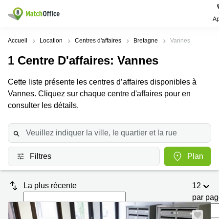
Ap
Rechercher / publier
Accueil
Location
Centres d'affaires
Bretagne
Vannes
1
Centre D'affaires
: Vannes
Aide
Pages
Villes
Recherches
de
Populaires
populaires
Cette liste présente les centres d’affaires disponibles à
produits
Qui sommes-nous?
Vannes. Cliquez sur chaque centre d'affaires pour en
Paris
Centres
Bureau
d'affaires
consulter les détails.
Lille
Paris
Publier un local
Centre
Lyon
d’affaires
Location
bureau
Prix
Bordeaux
Coworking
Lille
Filtres
Plan
Marseille
Salles
Coworking
Connexion
de
Paris
Nantes
réunion
La plus récente
12
Coworking
Toulouse
Bureau
Lyon
par pa
virtuel
Nice
Coworking