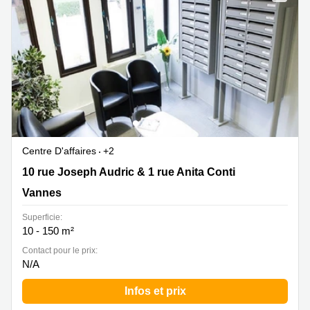
Marseille
Strasbourg
Centres
d'affaires
Toulouse
Coworking
Toulouse
Coworking
Nice
Centres
Centre D'affaires
+2
d'affaires
10 rue Joseph Audric & 1 rue Anita Conti, Vannes
10 rue Joseph Audric & 1 rue Anita Conti
Lyon
Vannes
Location
bureaux
Superficie:
Paris
10 - 150 m²
Centre
Contact pour le prix:
d'affaires
N/A
Montpellier
Infos et prix