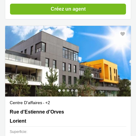
Créez un agent
Centre D'affaires
+2
Celtic Submarine, 1 rue Honoré d'Estienne d'Orves,
Rue d'Estienne d'Orves
Lorient
Lorient
Superficie: