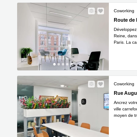
Coworking
90-92 Rout
Route de 
Développez 
Reine, dans
Paris. La ca
En savoir 
Coworking
1 Rue Augu
Rue Augus
Ancrez votr
ville carref
moyen de tra
En savoir 