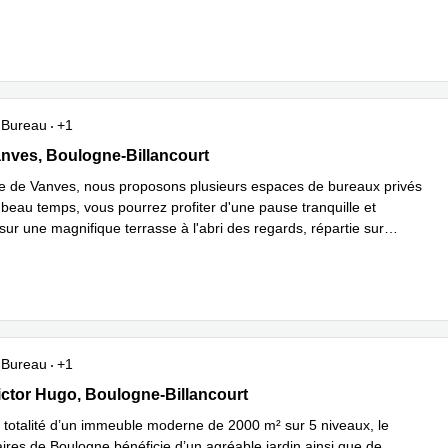
plus
Bureau
+1
de Vanves, Boulogne-Billancourt
nves, Boulogne-Billancourt
e de Vanves, nous proposons plusieurs espaces de bureaux privés
 beau temps, vous pourrez profiter d'une pause tranquille et
ur une magnifique terrasse à l'abri des regards, répartie sur
avoir plus
Bureau
+1
 Victor Hugo, Boulogne-Billancourt
ctor Hugo, Boulogne-Billancourt
 totalité d’un immeuble moderne de 2000 m² sur 5 niveaux, le
aires de Boulogne bénéficie d’un agréable jardin ainsi que de