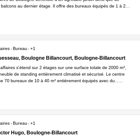
 balcons au dernier étage. Il offre des bureaux équipés de 1 à 25
...
plus
aires
Bureau
+1
Aguesseau, Boulogne Billancourt, Boulogne-Billancourt
esseau, Boulogne Billancourt, Boulogne-Billancourt
affaires s'étend sur 2 étages sur une surface totale de 2000 m²,
euble de standing entièrement climatisé et sécurisé. Le centre
e 70 bureaux de 10 à 40 m² entièrement équipés avec du
...
plus
aires
Bureau
+1
 Victor Hugo, Boulogne-Billancourt
ctor Hugo, Boulogne-Billancourt