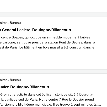
aires
Bureau
+1
 du General Leclerc, Boulogne-Billancourt
 General Leclerc, Boulogne-Billancourt
centre Spaces, qui occupe un immeuble moderne à faibles
e carbone, se trouve près de la station Pont de Sèvres, dans la
st de Paris. Le bâtiment en bois massif a été construit dans le
savoir plus
aires
Bureau
+1
Bouvier, Boulogne-Billancourt
uvier, Boulogne-Billancourt
érer votre activité dans cet édifice historique situé à Bourg-la-
 la banlieue sud de Paris. Notre centre 7 Rue le Bouvier prend
'ancienne bibliothèque municipale. Il se trouve à sept minutes à
...