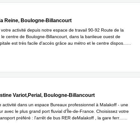
e de la Reine, Boulogne-Billancourt
la Reine, Boulogne-Billancourt
votre activité depuis notre espace de travail 90-92 Route de la
 le centre de Boulogne-Billancourt, dans la banlieue ouest de
pitale est très facile d'accès grâce au métro et le centre dispos
...
plus
stine Variot,Perial, Boulogne-Billancourt
tine Variot,Perial, Boulogne-Billancourt
e activité dans un espace Bureaux professionnel à Malakoff - une
our avec le plus grand port fluvial d'Île-de-France. Choisissez votre
nsport préféré : l'arrêt de bus RER deMalakoff , la gare ferr
...
plus