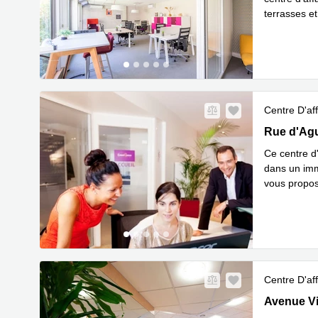
terrasses et
En savoir 
Centre D'aff
121 Rue d'
Rue d'Agu
Ce centre d'
dans un imm
vous propos
En savoir 
Centre D'aff
117 Avenue
Avenue Vi