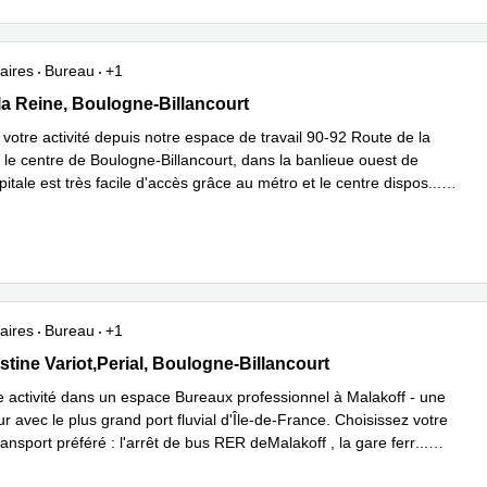
aires
Bureau
+1
e de la Reine, Boulogne-Billancourt
la Reine, Boulogne-Billancourt
votre activité depuis notre espace de travail 90-92 Route de la
 le centre de Boulogne-Billancourt, dans la banlieue ouest de
pitale est très facile d'accès grâce au métro et le centre dispos
...
plus
aires
Bureau
+1
stine Variot,Perial, Boulogne-Billancourt
tine Variot,Perial, Boulogne-Billancourt
e activité dans un espace Bureaux professionnel à Malakoff - une
our avec le plus grand port fluvial d'Île-de-France. Choisissez votre
nsport préféré : l'arrêt de bus RER deMalakoff , la gare ferr
...
plus