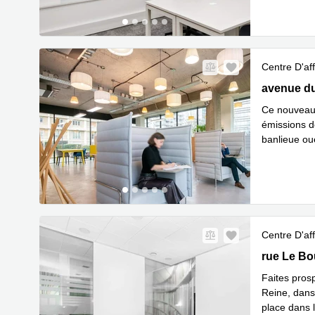
Centre D'aff
126 avenue
avenue du
Ce nouveau 
émissions d
banlieue oue
En 
respe
...
Centre D'aff
7, rue Le 
rue Le Bo
Faites prosp
Reine, dans
place dans l