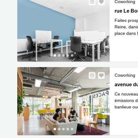
Coworking
7, rue Le 
rue Le Bo
Faites prosp
Reine, dans
place dans l
En savoir 
Coworking
126 avenue
avenue du
Ce nouveau 
émissions d
banlieue oue
En 
respe
...