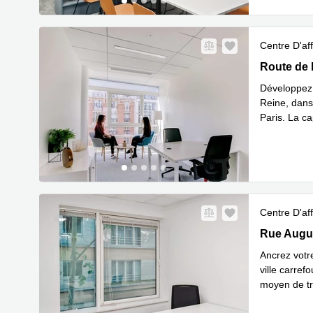
Centre D'aff
90-92 Rout
Route de 
Développez 
Reine, dans
Paris. La ca
En savoir 
Centre D'aff
1 Rue Augu
Rue Augus
Ancrez votr
ville carref
moyen de tra
En savoir 