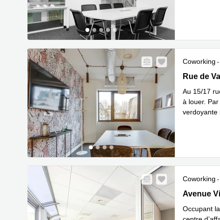
En savoir 
Coworking
15/17 rue 
Rue de Va
Au 15/17 ru
à louer. Par
verdoyante s
En s
plus
...
Coworking
117 Avenue
Avenue Vi
Occupant la
centre d’aff