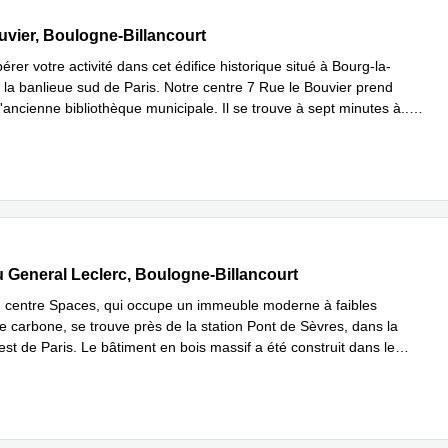
Bouvier, Boulogne-Billancourt
uvier, Boulogne-Billancourt
érer votre activité dans cet édifice historique situé à Bourg-la-
 la banlieue sud de Paris. Notre centre 7 Rue le Bouvier prend
'ancienne bibliothèque municipale. Il se trouve à sept minutes à
...
plus
 du General Leclerc, Boulogne-Billancourt
 General Leclerc, Boulogne-Billancourt
centre Spaces, qui occupe un immeuble moderne à faibles
e carbone, se trouve près de la station Pont de Sèvres, dans la
st de Paris. Le bâtiment en bois massif a été construit dans le
savoir plus