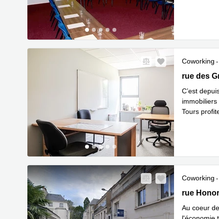
En savoir 
Coworking
39, rue des
rue des G
C’est depui
immobiliers 
Tours profit
En savoir 
Coworking
8, rue Hon
rue Honor
Au coeur de 
l'économie t