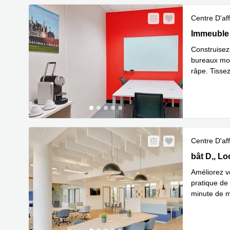
Centre D'aff
Immeuble V
Immeuble 
Construisez
bureaux mod
râpe. Tissez
communaut
Centre D'aff
31 bât D, 4
bât D,, L
Améliorez vo
pratique de 
minute de m
En savoir 