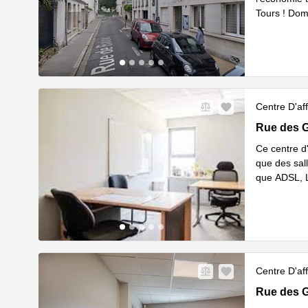
Tours ! Dom
En savoir 
Centre D'aff
Rue des Gr
Rue des G
Ce centre d
que des sall
que ADSL, L
En savoir 
Centre D'aff
39 Rue des
Rue des G