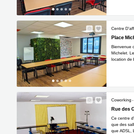
Centre D'aff
Place Mich
Place Mic
Bienvenue c
Michelet. Le
location de
En savoir 
Coworking
Rue des Gr
Rue des G
Ce centre d
que des sall
que ADSL, L