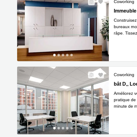
Coworking
Immeuble V
Immeuble 
Construisez
bureaux mod
râpe. Tissez
communaut
Coworking
31 bât D, 4
bât D,, L
Améliorez vo
pratique de 
minute de m
En savoir 