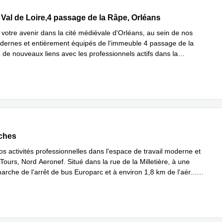
al de Loire,4 passage de la Râpe, Orléans
Val de Loire,4 passage de la Râpe, Orléans
 votre avenir dans la cité médiévale d'Orléans, au sein de nos
ernes et entièrement équipés de l'immeuble 4 passage de la
 de nouveaux liens avec les professionnels actifs dans la
En savoir plus
...
5 bât G rue de la Milletière, Loches
oches
s activités professionnelles dans l'espace de travail moderne et
Tours, Nord Aeronef. Situé dans la rue de la Milletière, à une
arche de l'arrêt de bus Europarc et à environ 1,8 km de l'aér
...
plus