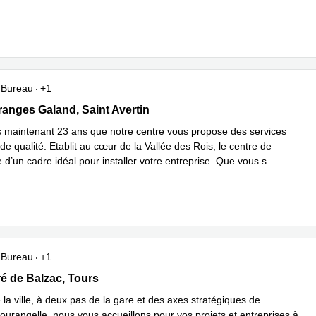
plus
Bureau
+1
 Granges Galand , Saint Avertin
ranges Galand, Saint Avertin
s maintenant 23 ans que notre centre vous propose des services
de qualité. Etablit au cœur de la Vallée des Rois, le centre de
e d’un cadre idéal pour installer votre entreprise. Que vous s
...
plus
Bureau
+1
oré de Balzac, Tours
é de Balzac, Tours
la ville, à deux pas de la gare et des axes stratégiques de
ourangelle, nous vous accueillons pour vos projets et entreprises à