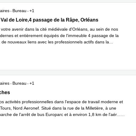
aires
Bureau
+1
al de Loire,4 passage de la Râpe, Orléans
Val de Loire,4 passage de la Râpe, Orléans
 votre avenir dans la cité médiévale d'Orléans, au sein de nos
ernes et entièrement équipés de l'immeuble 4 passage de la
 de nouveaux liens avec les professionnels actifs dans la
En savoir plus
...
aires
Bureau
+1
5 bât G rue de la Milletière, Loches
oches
s activités professionnelles dans l'espace de travail moderne et
Tours, Nord Aeronef. Situé dans la rue de la Milletière, à une
arche de l'arrêt de bus Europarc et à environ 1,8 km de l'aér
...
plus