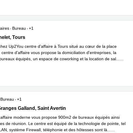
aires
Bureau
+1
elet 15, Tours
helet, Tours
hez Up2You centre d'affaire à Tours situé au cœur de la place
 centre d'affaire vous propose la domiciliation d'entreprises, la
 bureaux équipés, un espace de coworking et la location de sal
...
plus
Bureau
+1
anges Galland 39 , Saint Avertin
ranges Galland, Saint Avertin
'affaire moderne vous propose 900m2 de bureaux équipés ainsi
es de réunion. Le centre est équipé de la technologie de pointe, tel
AN, système Firewall, téléphonie et des hôtesses sont là
...