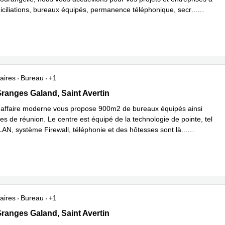
iciliations, bureaux équipés, permanence téléphonique, secr
...
plus
aires
Bureau
+1
anges Galland 39 , Saint Avertin
ranges Galand, Saint Avertin
'affaire moderne vous propose 900m2 de bureaux équipés ainsi
es de réunion. Le centre est équipé de la technologie de pointe, tel
AN, système Firewall, téléphonie et des hôtesses sont là
...
plus
aires
Bureau
+1
 Granges Galand , Saint Avertin
ranges Galand, Saint Avertin