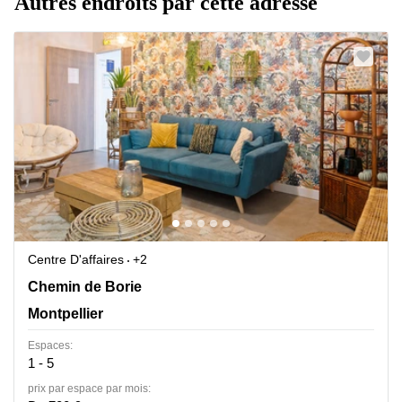
Autres endroits par cette adresse
Centre D'affaires
+2
Chemin de Borie 1, Montpellier
Chemin de Borie
Montpellier
Espaces:
1 - 5
prix par espace par mois: