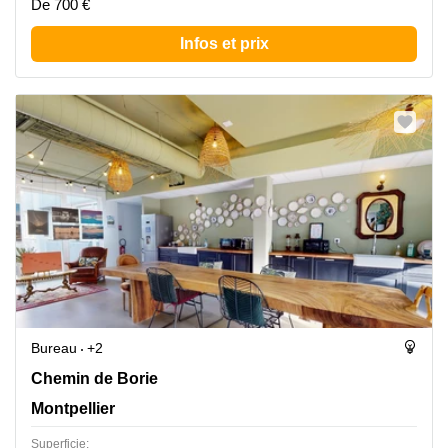
De 700 €
Infos et prix
Bureau
+2
Chemin de Borie 1, Montpellier
Chemin de Borie
Montpellier
Superficie: