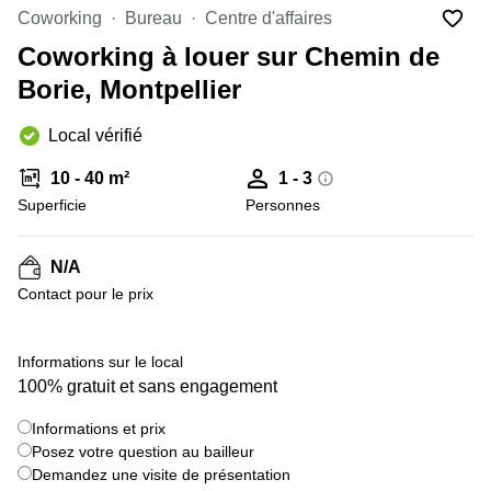
Marseille
Strasbourg
Coworking
Bureau
Centre d'affaires
Centres
Coworking à louer sur Chemin de
d'affaires
Toulouse
Borie, Montpellier
Coworking
Local vérifié
Toulouse
Coworking
10 - 40 m²
1 - 3
Nice
Superficie
Personnes
Centres
d'affaires
N/A
Lyon
Contact pour le prix
Location
bureaux
Paris
+ 3 images
Informations sur le local
100% gratuit et sans engagement
Centre
d'affaires
Montpellier
Informations et prix
Posez votre question au bailleur
Demandez une visite de présentation