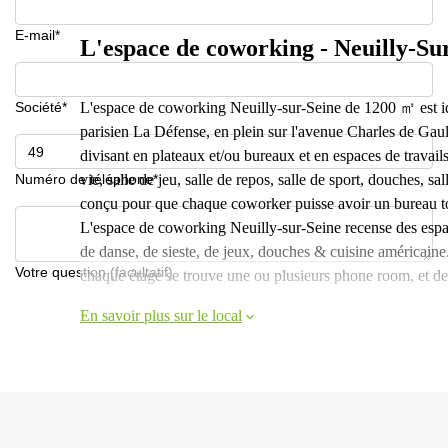
E-mail*
L'espace de coworking - Neuilly-Su
Société*
L'espace de coworking Neuilly-sur-Seine de 1200 ㎡ est idé
parisien La Défense, en plein sur l'avenue Charles de Gaul
divisant en plateaux et/ou bureaux et en espaces de travails
Numéro de téléphone*
vie, salle de jeu, salle de repos, salle de sport, douches, 
conçu pour que chaque coworker puisse avoir un bureau tout
L'espace de coworking Neuilly-sur-Seine recense des espace
de danse, de sieste, de jeux, douches & cuisine américain
Votre question (facultatif)
chaque étage se trouve une ou plusieurs phone room, et des r
En savoir plus sur le local