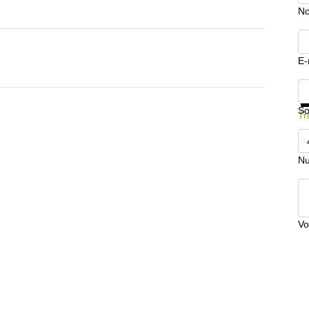
No
E-
In
So
Tr
Nu
Vo