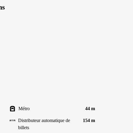
ns
Métro
44 m
Distributeur automatique de
154 m
billets