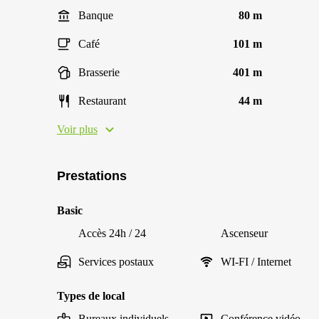
Banque
80 m
Café
101 m
Brasserie
401 m
Restaurant
44 m
Voir plus
Prestations
Basic
Accès 24h / 24
Ascenseur
Services postaux
WI-FI / Internet
Types de local
Bureaux individuels
Conférence vidéo