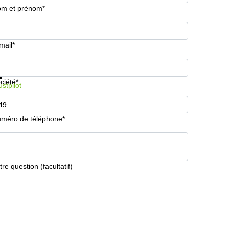
m et prénom*
mail*
formations et prix
Protection des données
ciété*
ustpilot
méro de téléphone*
tre question (facultatif)