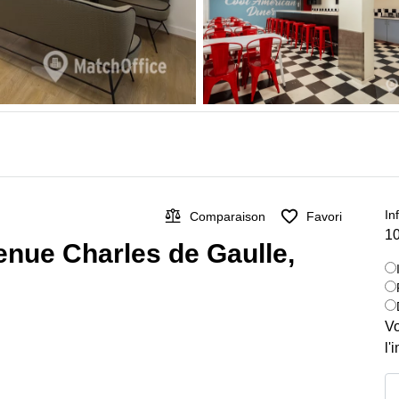
In
Comparaison
Favori
10
enue Charles de Gaulle,
Vo
l'