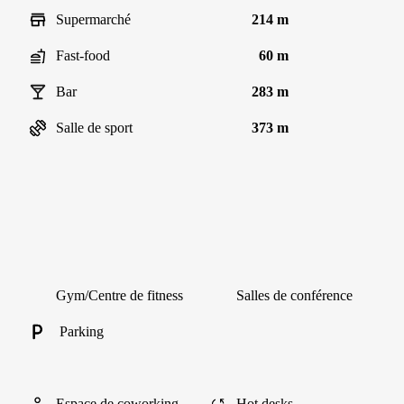
Supermarché
214 m
Fast-food
60 m
Bar
283 m
Salle de sport
373 m
Gym/Centre de fitness
Salles de conférence
Parking
Espace de coworking
Hot desks