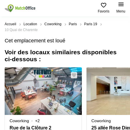
Favoris
Menu
Rechercher / publier
Accueil
Location
Coworking
Paris
Paris 19
10 Quai de Charente
Aide
Pages
Villes
Recherches
Cet emplacement est loué
de
Populaires
populaires
produits
Voir des locaux similaires disponibles
Qui sommes-nous?
Paris
Centres
ci-dessous :
Bureau
d'affaires
Lille
Paris
Publier un local
Centre
Lyon
d’affaires
Location
bureau
Prix
Bordeaux
Coworking
Lille
Marseille
Salles
Coworking
Connexion
de
Paris
Nantes
réunion
Coworking
Toulouse
Bureau
Lyon
Coworking
+2
Coworking
virtuel
Nice
Coworking
Rue de la Clôture 2