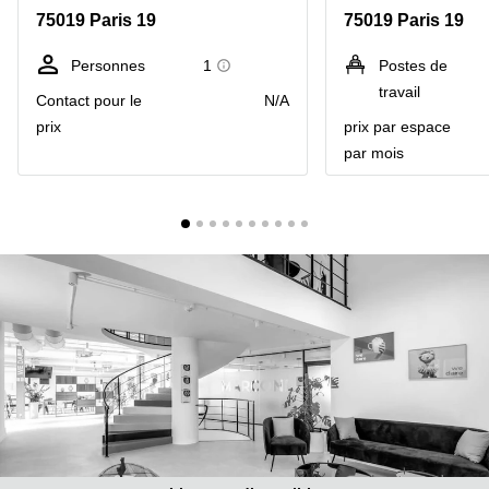
Marseille
Strasbourg
75019 Paris 19
75019 Paris 19
Centres
d'affaires
Personnes
1
Postes de
Toulouse
travail
Contact pour le
N/A
Coworking
prix
prix par espace
Toulouse
par mois
Coworking
Nice
Centres
d'affaires
Lyon
Location
bureaux
Paris
Centre
d'affaires
Montpellier