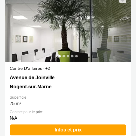
Centre D'affaires
+2
5 Avenue de Joinville, Nogent-sur-Marne
Avenue de Joinville
Nogent-sur-Marne
Superficie:
75 m²
Contact pour le prix:
N/A
Infos et prix