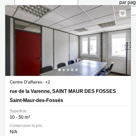
Marseille
par pa
Strasbourg
Centres
d'affaires
Toulouse
Coworking
Toulouse
Coworking
Nice
Centres
d'affaires
Lyon
Centre D'affaires
+2
Location
30 rue de la Varenne, SAINT MAUR DES FOSSES, Saint-
rue de la Varenne, SAINT MAUR DES FOSSES
bureaux
Paris
Maur-des-Fossés
Saint-Maur-des-Fossés
Centre
Superficie:
d'affaires
10 - 50 m²
Montpellier
Contact pour le prix:
N/A