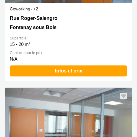
Coworking
+2
58 rue Roger Salengro, Fontenay sous Bois, Fontenay
Rue Roger-Salengro
sous Bois
Fontenay sous Bois
Superficie:
15 - 20 m²
Contact pour le prix:
N/A
Infos et prix