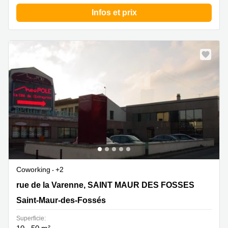
Infos et prix
Coworking
+2
30 rue de la Varenne, SAINT MAUR DES FOSSES, Saint-
rue de la Varenne, SAINT MAUR DES FOSSES
Maur-des-Fossés
Saint-Maur-des-Fossés
Superficie: