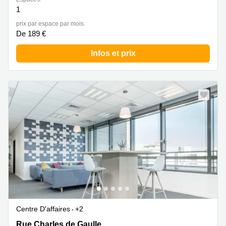
1
prix par espace par mois:
De 189 €
Infos et prix
Centre D'affaires
+2
5 Rue Charles de Gaulle,6éme étage, Alfortville
Rue Charles de Gaulle,