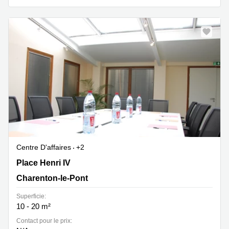
Centre D'affaires
+2
Place Henri IV 7, Charenton-le-Pont
Place Henri IV
Charenton-le-Pont
Superficie:
10 - 20 m²
Contact pour le prix: