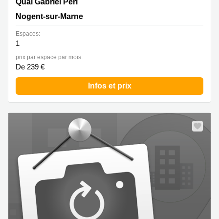
7 Quai Gabriel Péri, Nogent-sur-Marne
Quai Gabriel Péri
Nogent-sur-Marne
Espaces:
1
prix par espace par mois:
De 239 €
Infos et prix