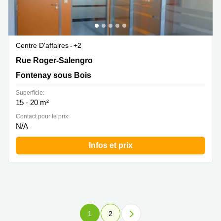
Centre D'affaires
+2
58 rue Roger Salengro, Fontenay sous Bois, Fontenay
Rue Roger-Salengro
sous Bois
Fontenay sous Bois
Superficie:
15 - 20 m²
Contact pour le prix:
N/A
Infos et prix
1
2