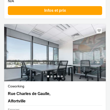
N/A
Infos et prix
Coworking
5 Rue Charles de Gaulle,6éme étage, Alfortville
Rue Charles de Gaulle,
Alfortville
Espaces: