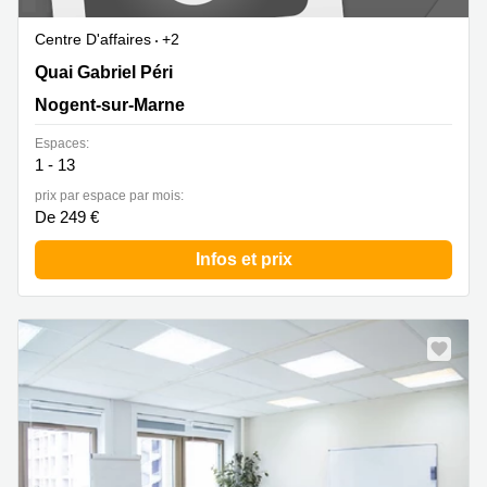
Centre D'affaires
+2
7 Quai Gabriel Péri, Nogent-sur-Marne
Quai Gabriel Péri
Nogent-sur-Marne
Espaces:
1 - 13
prix par espace par mois:
De 249 €
Infos et prix