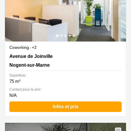
Coworking
+2
5 Avenue de Joinville, Nogent-sur-Marne
Avenue de Joinville
Nogent-sur-Marne
Superficie:
75 m²
Contact pour le prix:
N/A
Infos et prix