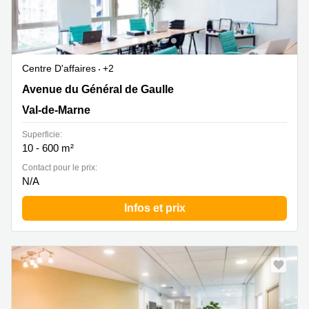
Centre D'affaires
+2
70 avenue du Général De Gaulle, Val-de-Marne
Avenue du Général de Gaulle
Val-de-Marne
Superficie:
10 - 600 m²
Contact pour le prix:
N/A
Infos et prix