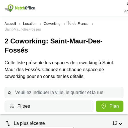
Ap
Rechercher / publier
Accueil
Location
Coworking
Île-de-France
Saint-Maur-des-Fossés
Aide
Pages
Villes
Recherches
2
Coworking
: Saint-Maur-Des-
de
Populaires
populaires
produits
Fossés
Qui sommes-nous?
Paris
Centres
Bureau
d'affaires
Cette liste présente les espaces de coworking à Saint-
Lille
Paris
Publier un local
Maur-des-Fossés. Cliquez sur chaque espace de
Centre
Lyon
d’affaires
Location
coworking pour en consulter les détails.
bureau
Prix
Bordeaux
Coworking
Lille
Marseille
Salles
Coworking
Connexion
de
Paris
Nantes
réunion
Filtres
Plan
Coworking
Toulouse
Bureau
Lyon
virtuel
Nice
La plus récente
12
Coworking