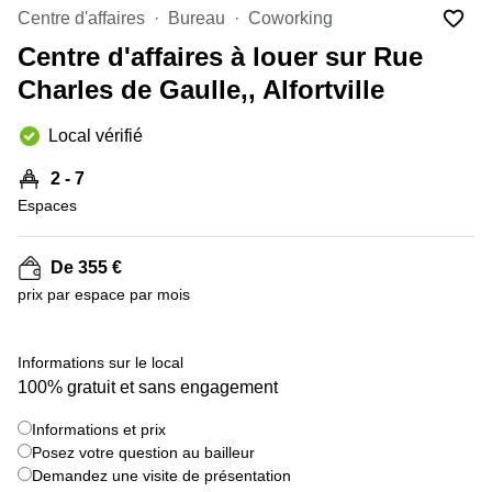
Marseille
Strasbourg
Centre d'affaires
Bureau
Coworking
Centres
Centre d'affaires à louer sur Rue
d'affaires
Toulouse
Charles de Gaulle,, Alfortville
Coworking
Local vérifié
Toulouse
Coworking
2 - 7
Nice
Espaces
Centres
d'affaires
De 355 €
Lyon
prix par espace par mois
Location
bureaux
Paris
+ 4 images
Informations sur le local
100% gratuit et sans engagement
Centre
d'affaires
Montpellier
Informations et prix
Posez votre question au bailleur
Demandez une visite de présentation