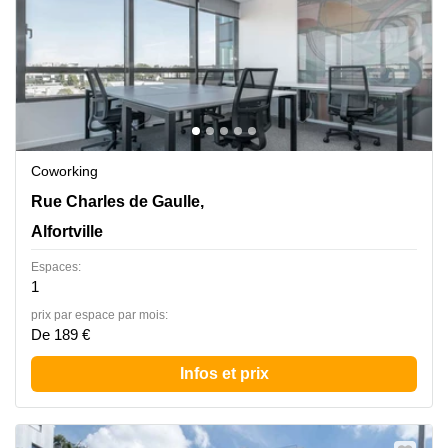
Coworking
5 Rue Charles de Gaulle,6éme étage, Alfortville
Rue Charles de Gaulle,
Alfortville
Espaces:
1
prix par espace par mois:
De 189 €
Infos et prix