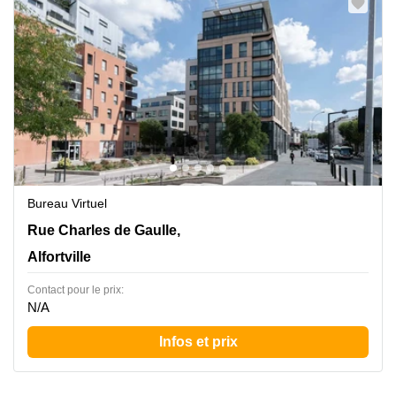
Bureau Virtuel
5 Rue Charles de Gaulle,6éme étage, Alfortville
Rue Charles de Gaulle,
Alfortville
Contact pour le prix:
N/A
Infos et prix