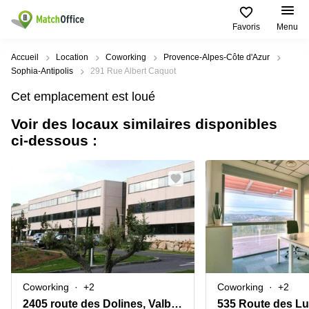
Favoris
Menu
Rechercher / publier
Accueil
Location
Coworking
Provence-Alpes-Côte d'Azur
Sophia-Antipolis
291 Rue Albert Caquot
Aide
Pages
Villes
Recherches
Cet emplacement est loué
de
Populaires
populaires
produits
Voir des locaux similaires disponibles
Qui sommes-nous?
Paris
Centres
ci-dessous :
Bureau
d'affaires
Lille
Paris
Publier un local
Centre
Lyon
d’affaires
Location
bureau
Prix
Bordeaux
Coworking
Lille
Marseille
Salles
Coworking
Connexion
de
Paris
Nantes
réunion
Coworking
Toulouse
Bureau
Lyon
Coworking
+2
Coworking
+2
virtuel
Nice
Coworking
2405 route des Dolines, Valbonne-Sophia Antipolis
535 Route des Lu