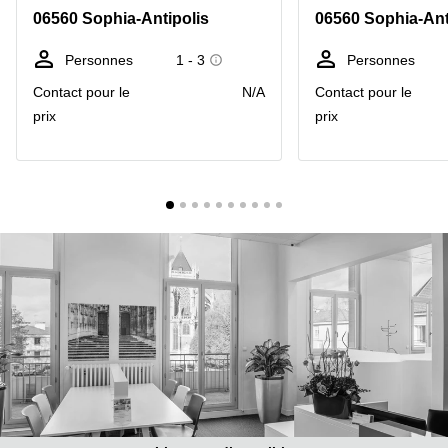
Marseille
Strasbourg
06560 Sophia-Antipolis
06560 Sophia-Ant
Centres
d'affaires
Personnes
1 - 3
Personnes
Toulouse
Contact pour le
N/A
Contact pour le
Coworking
prix
prix
Toulouse
Coworking
Nice
Centres
d'affaires
Lyon
Location
bureaux
Paris
Centre
d'affaires
Montpellier