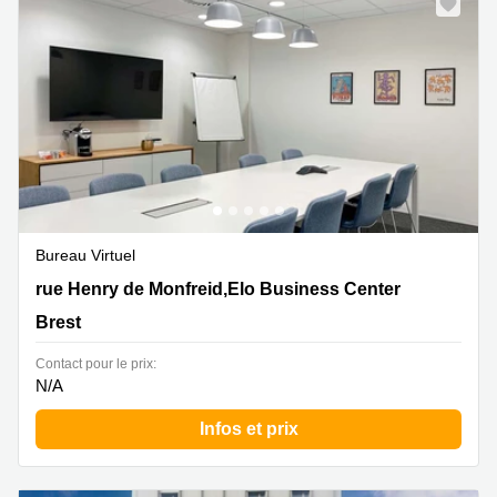
Bureau Virtuel
50 rue Henry de Monfreid,Elo Business Center, Brest
rue Henry de Monfreid,Elo Business Center
Brest
Contact pour le prix:
N/A
Infos et prix