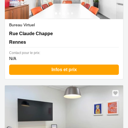
Bureau Virtuel
2 Rue Claude Chappe, Rennes
Rue Claude Chappe
Rennes
Contact pour le prix:
N/A
Infos et prix