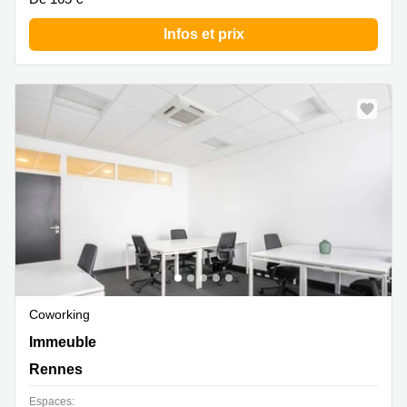
Infos et prix
Coworking
Immeuble 3 Soleils,20 rue d'Isly, Rennes
Immeuble
Rennes
Espaces: