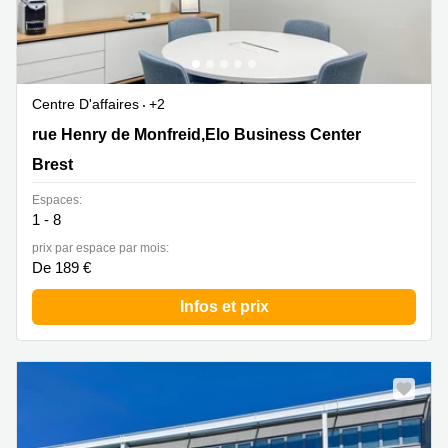
Centre D'affaires
+2
50 rue Henry de Monfreid,Elo Business Center, Brest
rue Henry de Monfreid,Elo Business Center
Brest
Espaces:
1 - 8
prix par espace par mois:
De 189 €
Infos et prix