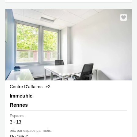
Centre D'affaires
+2
Immeuble 3 Soleils,20 rue d'Isly, Rennes
Immeuble
Rennes
Espaces:
3 - 13
prix par espace par mois:
De 165 €