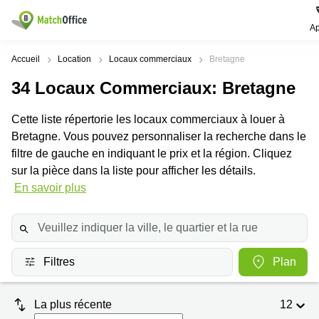
Ap
Rechercher / publier
Accueil
Location
Locaux commerciaux
Bretagne
34
Locaux Commerciaux
: Bretagne
Aide
Pages
Villes
Recherches
de
Populaires
populaires
Cette liste répertorie les locaux commerciaux à louer à
produits
Qui sommes-nous?
Bretagne. Vous pouvez personnaliser la recherche dans le
Paris
Centres
Bureau
d'affaires
filtre de gauche en indiquant le prix et la région. Cliquez
Lille
Paris
Publier un local
sur la pièce dans la liste pour afficher les détails.
Centre
Lyon
d’affaires
Location
En savoir plus
bureau
Prix
Bordeaux
Coworking
Lille
Marseille
Salles
Coworking
Connexion
de
Paris
Nantes
réunion
Filtres
Plan
Coworking
Toulouse
Bureau
Lyon
virtuel
La plus récente
12
Nice
Coworking