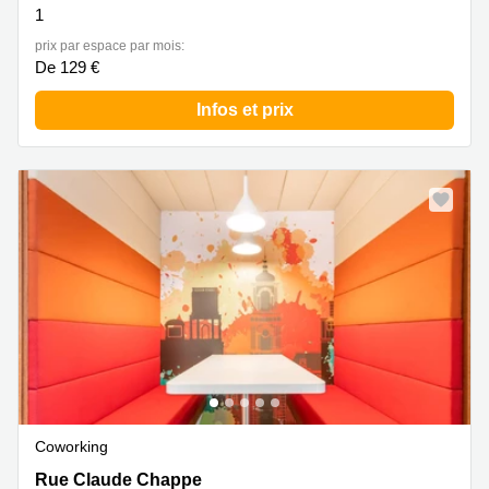
1
prix par espace par mois:
De 129 €
Infos et prix
Coworking
2 Rue Claude Chappe, Rennes
Rue Claude Chappe