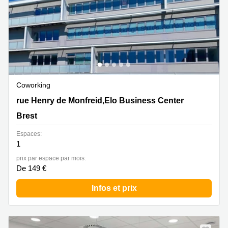
Coworking
50 rue Henry de Monfreid,Elo Business Center, Brest
rue Henry de Monfreid,Elo Business Center
Brest
Espaces:
1
prix par espace par mois:
De 149 €
Infos et prix