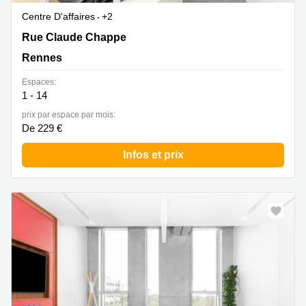
Centre D'affaires
+2
2 Rue Claude Chappe, Rennes
Rue Claude Chappe
Rennes
Espaces:
1 - 14
prix par espace par mois:
De 229 €
Infos et prix