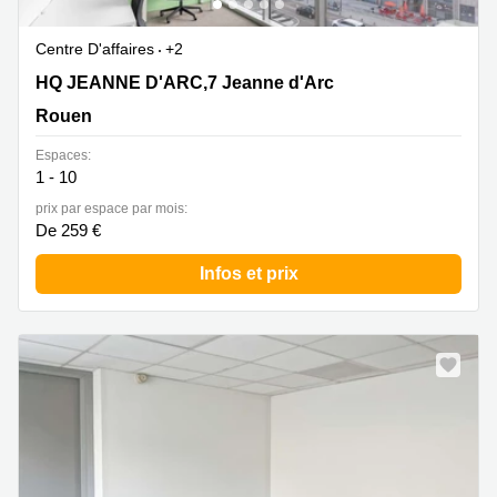
Centre D'affaires
+2
HQ JEANNE D'ARC,7bis rue Jeanne d'Arc, Rouen
HQ JEANNE D'ARC,7 Jeanne d'Arc
Rouen
Espaces:
1 - 10
prix par espace par mois:
De 259 €
Infos et prix