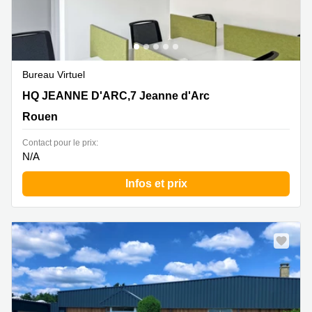
Bureau Virtuel
HQ JEANNE D'ARC,7bis rue Jeanne d'Arc, Rouen
HQ JEANNE D'ARC,7 Jeanne d'Arc
Rouen
Contact pour le prix:
N/A
Infos et prix