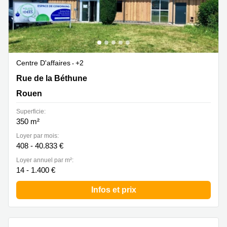
Centre D'affaires
+2
Rue de la Béthune 4, Rouen
Rue de la Béthune
Rouen
Superficie:
350 m²
Loyer par mois:
408 - 40.833 €
Loyer annuel par m²:
14 - 1.400 €
Infos et prix