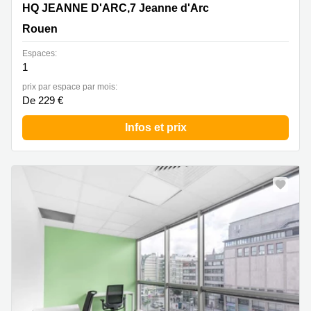
HQ JEANNE D'ARC,7bis rue Jeanne d'Arc, Rouen
HQ JEANNE D'ARC,7 Jeanne d'Arc
Rouen
Espaces:
1
prix par espace par mois:
De 229 €
Infos et prix