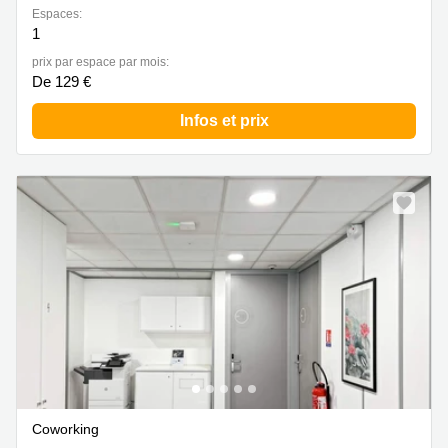
Espaces:
1
prix par espace par mois:
De 129 €
Infos et prix
Coworking