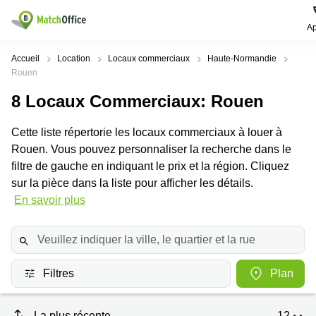
Ap
Rechercher / publier
Accueil
Location
Locaux commerciaux
Haute-Normandie
Rouen
Aide
Pages
Villes
Recherches
8
Locaux Commerciaux
: Rouen
de
Populaires
populaires
produits
Qui sommes-nous?
Cette liste répertorie les locaux commerciaux à louer à
Paris
Centres
Bureau
d'affaires
Rouen. Vous pouvez personnaliser la recherche dans le
Lille
Paris
filtre de gauche en indiquant le prix et la région. Cliquez
Publier un local
Centre
sur la pièce dans la liste pour afficher les détails.
Lyon
d’affaires
Location
bureau
En savoir plus
Prix
Bordeaux
Coworking
Lille
Marseille
Salles
Coworking
Connexion
de
Paris
Nantes
réunion
Coworking
Filtres
Plan
Toulouse
Bureau
Lyon
virtuel
Nice
Coworking
La plus récente
12