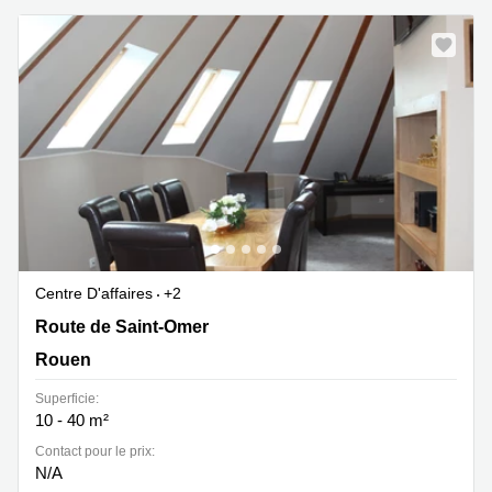
Centre D'affaires
+2
Route de Saint-Omer 1320, Rouen
Route de Saint-Omer
Rouen
Superficie:
10 - 40 m²
Contact pour le prix:
N/A