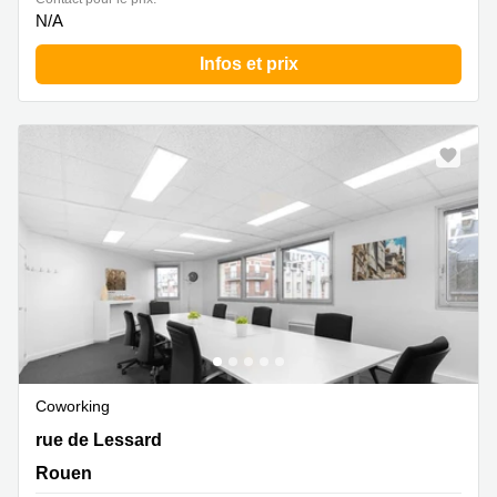
N/A
Infos et prix
Coworking
72 rue de Lessard, Rouen
rue de Lessard
Rouen