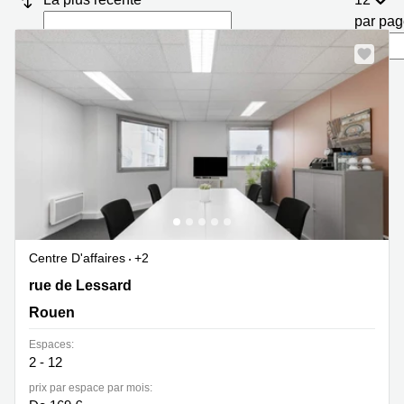
Marseille
Strasbourg
par pa
Centres
d'affaires
Toulouse
Coworking
Toulouse
Coworking
Nice
Centres
d'affaires
Lyon
Location
Centre D'affaires
+2
bureaux
72 rue de Lessard, Rouen
rue de Lessard
Paris
Rouen
Centre
d'affaires
Espaces:
Montpellier
2 - 12
prix par espace par mois: