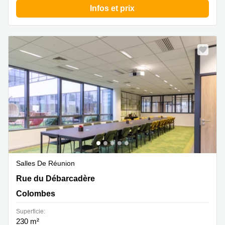
Infos et prix
Salles De Réunion
1 Rue du Débarcadère, Colombes
Rue du Débarcadère
Colombes
Superficie:
230 m²