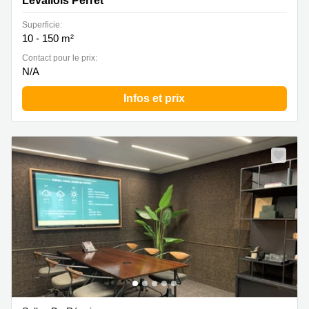
Levallois Perret
Superficie:
10 - 150 m²
Contact pour le prix:
N/A
Infos et prix