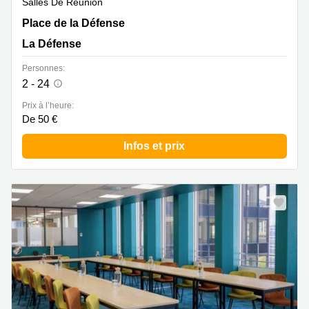
Salles De Réunion
1 bis Place de la Défense, La Défense
Place de la Défense
La Défense
Personnes:
2 - 24
Prix à l’heure:
De 50 €
Infos et prix