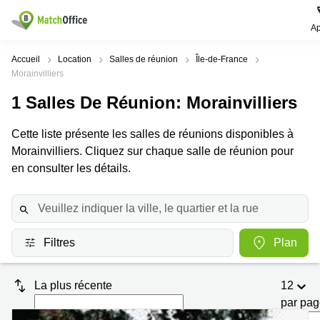
Ap
Rechercher / publier
Accueil
Location
Salles de réunion
Île-de-France
Morainvilliers
Aide
Pages
Villes
Recherches
1
Salles De Réunion
: Morainvilliers
de
Populaires
populaires
produits
Qui sommes-nous?
Cette liste présente les salles de réunions disponibles à
Paris
Centres
Bureau
d'affaires
Morainvilliers. Cliquez sur chaque salle de réunion pour
Lille
Paris
en consulter les détails.
Publier un local
Centre
Lyon
d’affaires
Location
bureau
Prix
Bordeaux
Coworking
Lille
Marseille
Salles
Coworking
Filtres
Plan
Connexion
de
Paris
Nantes
réunion
Coworking
Toulouse
Bureau
La plus récente
12
Lyon
virtuel
par pa
Nice
Coworking