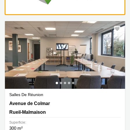
Salles De Réunion
55 avenue de Colmar, Rueil-Malmaison
Avenue de Colmar
Rueil-Malmaison
Superficie:
300 m²