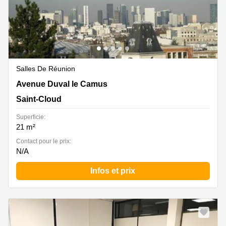
Salles De Réunion
Avenue Duval le Camus 8, Saint-Cloud
Avenue Duval le Camus
Saint-Cloud
Superficie:
21 m²
Contact pour le prix:
N/A
Infos et prix