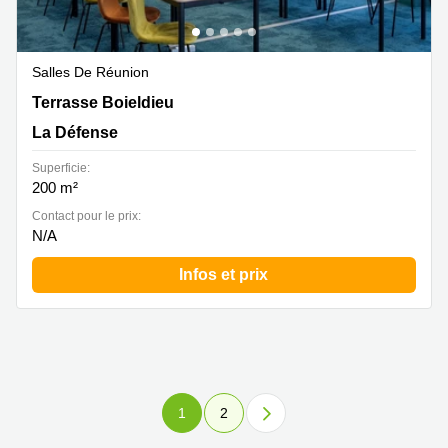
Salles De Réunion
Tour Franklin, 100 Terr. Boieldieu, La Défense
Terrasse Boieldieu
La Défense
Superficie:
200 m²
Contact pour le prix:
N/A
Infos et prix
1
2