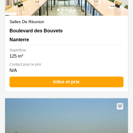
Salles De Réunion
3-5 Boulevard des Bouvets, Nanterre
Boulevard des Bouvets
Nanterre
Superficie:
125 m²
Contact pour le prix:
N/A
Infos et prix