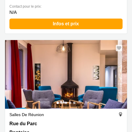
Contact pour le prix:
N/A
Infos et prix
Salles De Réunion
Rue du Parc 4, Pontoise
Rue du Parc