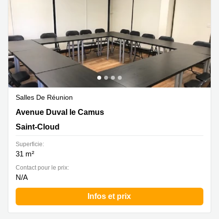
Salles De Réunion
Avenue Duval le Camus 8, Saint-Cloud
Avenue Duval le Camus
Saint-Cloud
Superficie:
31 m²
Contact pour le prix:
N/A
Infos et prix