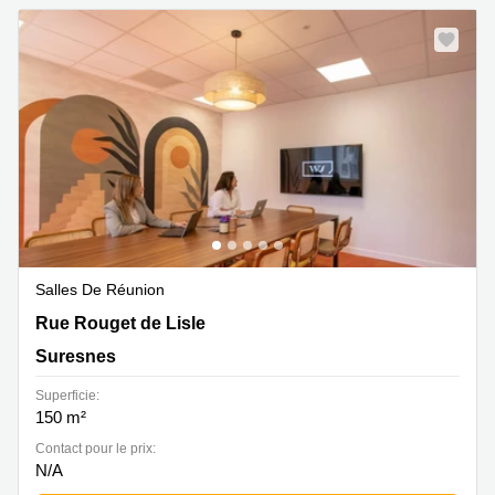
Salles De Réunion
42 rue Rouget de Lisle, Suresnes
Rue Rouget de Lisle
Suresnes
Superficie:
150 m²
Contact pour le prix:
N/A