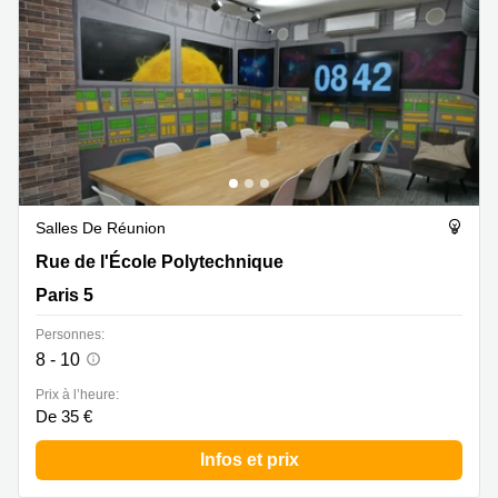
Salles De Réunion
Rue de l'École Polytechnique, Paris 5
Rue de l'École Polytechnique
Paris 5
Personnes:
8 - 10
Prix à l’heure:
De 35 €
Infos et prix