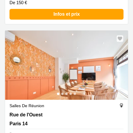
De 150 €
Infos et prix
Salles De Réunion
Rue de l'Ouest 94, Paris 14
Rue de l'Ouest
Paris 14