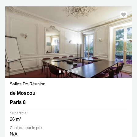
Salles De Réunion
11 bis rue de Moscou, Paris 8
de Moscou
Paris 8
Superficie:
26 m²
Contact pour le prix:
N/A