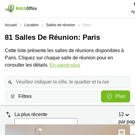
Ap
Rechercher / publier
Accueil
Location
Salles de réunion
Paris
81
Salles De Réunion
: Paris
Aide
Pages
Villes
Recherches
de
Populaires
populaires
Cette liste présente les salles de réunions disponibles à
produits
Qui sommes-nous?
Paris. Cliquez sur chaque salle de réunion pour en
Paris
Centres
Bureau
d'affaires
consulter les détails.
En savoir plus
Lille
Paris
Publier un local
Centre
Lyon
d’affaires
Location
bureau
Prix
Bordeaux
Coworking
Lille
Filtres
Plan
Marseille
Salles
Coworking
Connexion
de
Paris
Nantes
réunion
La plus récente
12
Coworking
Toulouse
Bureau
Lyon
par pa
virtuel
Nice
Coworking