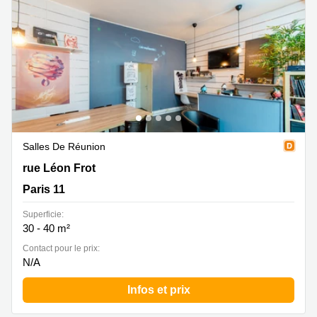
Salles De Réunion
30 rue Léon Frot, Paris 11
rue Léon Frot
Paris 11
Superficie:
30 - 40 m²
Contact pour le prix:
N/A
Infos et prix