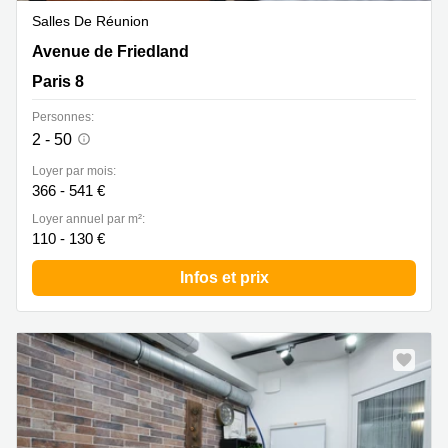
Salles De Réunion
Avenue de Friedland 40, Paris 8
Avenue de Friedland
Paris 8
Personnes:
2 - 50
Loyer par mois:
366 - 541 €
Loyer annuel par m²:
110 - 130 €
Infos et prix