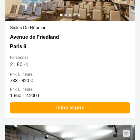
Salles De Réunion
Avenue de Friedland 40, Paris 8
Avenue de Friedland
Paris 8
Personnes:
2 - 80
Prix à l’heure:
733 - 920 €
Prix à l’heure:
1.650 - 2.200 €
Infos et prix