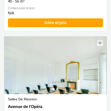
40 - 55 m²
Contact pour le prix:
N/A
Infos et prix
Salles De Réunion
Avenue de l'Opéra 3, Paris 1
Avenue de l'Opéra