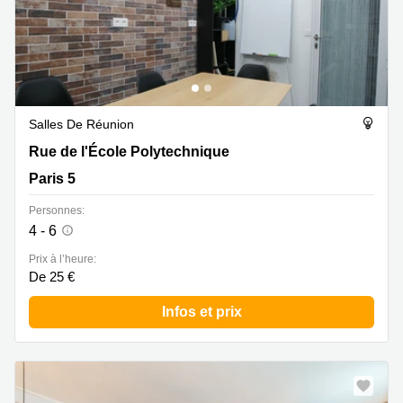
Salles De Réunion
Rue de l'École Polytechnique 11, Paris 5
Rue de l'École Polytechnique
Paris 5
Personnes:
4 - 6
Prix à l’heure:
De 25 €
Infos et prix