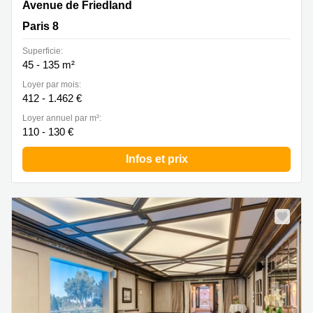
Avenue de Friedland 40, Paris 8
Avenue de Friedland
Paris 8
Superficie:
45 - 135 m²
Loyer par mois:
412 - 1.462 €
Loyer annuel par m²:
110 - 130 €
Infos et prix