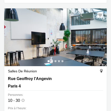
Salles De Réunion
Rue Geoffroy l'Angevin 7, Paris 4
Rue Geoffroy l'Angevin
Paris 4
Personnes:
10 - 30
Prix à l’heure: