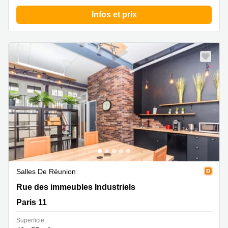
Infos et prix
Salles De Réunion
Rue des immeubles Industriels 12, Paris 11
Rue des immeubles Industriels
Paris 11
Superficie: