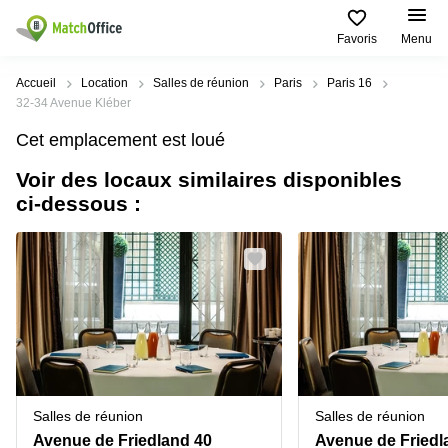
Favoris
Menu
Rechercher / publier
Accueil
Location
Salles de réunion
Paris
Paris 16
32-34 Avenue Kléber
Aide
Pages
Villes
Recherches
Cet emplacement est loué
de
Populaires
populaires
produits
Voir des locaux similaires disponibles
Qui sommes-nous?
Paris
Centres
ci-dessous :
Bureau
d'affaires
Lille
Paris
Publier un local
Centre
Lyon
d’affaires
Location
bureau
Prix
Bordeaux
Coworking
Lille
Marseille
Salles
Coworking
Connexion
de
Paris
Nantes
réunion
Coworking
Toulouse
Bureau
Lyon
Salles de réunion
Salles de réunion
virtuel
Nice
Coworking
Avenue de Friedland 40
Avenue de Friedl