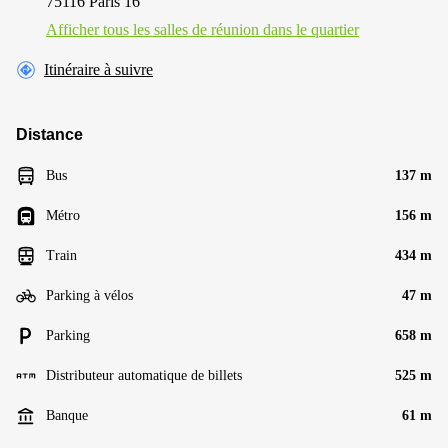
75116 Paris 16
Afficher tous les salles de réunion dans le quartier
Itinéraire à suivre
Distance
Bus
137 m
Métro
156 m
Train
434 m
Parking à vélos
47 m
Parking
658 m
Distributeur automatique de billets
525 m
Banque
61 m