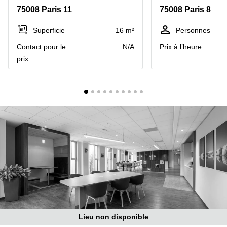
Marseille
Strasbourg
75008 Paris 11
75008 Paris 8
Centres
d'affaires
Superficie
16 m²
Personnes
Toulouse
Contact pour le
N/A
Prix à l’heure
Coworking
prix
Toulouse
Coworking
Nice
Centres
d'affaires
Lyon
Location
bureaux
Paris
Centre
d'affaires
Montpellier
Lieu non disponible