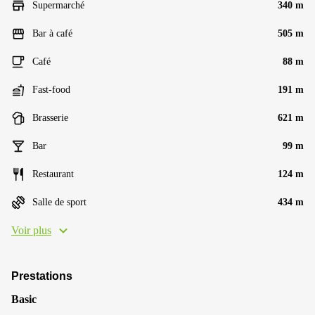
Supermarché
340 m
Bar à café
505 m
Café
88 m
Fast-food
191 m
Brasserie
621 m
Bar
99 m
Restaurant
124 m
Salle de sport
434 m
Voir plus
Prestations
Basic