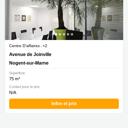
Centre D'affaires
+2
5 Avenue de Joinville, Nogent-sur-Marne
Avenue de Joinville
Nogent-sur-Marne
Superficie:
75 m²
Contact pour le prix:
N/A
Infos et prix