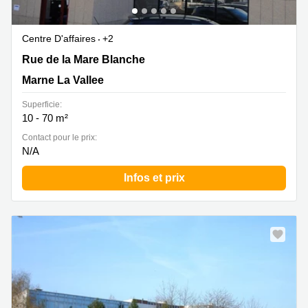
Centre D'affaires
+2
6 rue de la Mare Blanche, Marne La Vallee
Rue de la Mare Blanche
Marne La Vallee
Superficie:
10 - 70 m²
Contact pour le prix:
N/A
Infos et prix