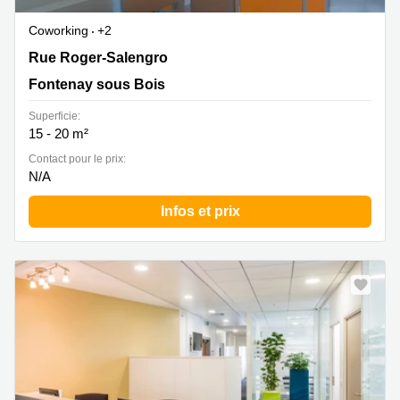
Coworking
+2
58 rue Roger Salengro, Fontenay sous Bois, Fontenay
Rue Roger-Salengro
sous Bois
Fontenay sous Bois
Superficie:
15 - 20 m²
Contact pour le prix:
N/A
Infos et prix