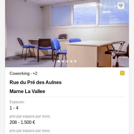
Coworking
+2
Rue du Pré des Aulnes 2, Marne La Vallee
Rue du Pré des Aulnes
Marne La Vallee
Espaces:
1 - 4
prix par espace par mois:
208 - 1.500 €
prix par espace par mois: