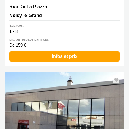
201 Rue De La Piazza, Noisy-le-Grand
Rue De La Piazza
Noisy-le-Grand
Espaces:
1 - 8
prix par espace par mois:
De 159 €
Infos et prix