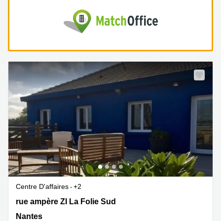
Centre D'affaires
+2
18 rue ampère ZI La Folie Sud , Nantes
rue ampère ZI La Folie Sud
Nantes