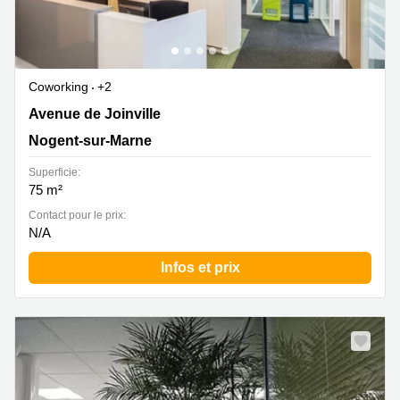
Coworking
+2
5 Avenue de Joinville, Nogent-sur-Marne
Avenue de Joinville
Nogent-sur-Marne
Superficie:
75 m²
Contact pour le prix:
N/A
Infos et prix