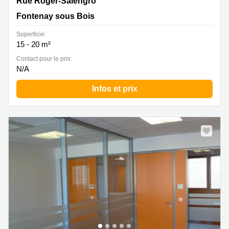
58 rue Roger Salengro, Fontenay sous Bois, Fontenay
Rue Roger-Salengro
sous Bois
Fontenay sous Bois
Superficie:
15 - 20 m²
Contact pour le prix:
N/A
Infos et prix