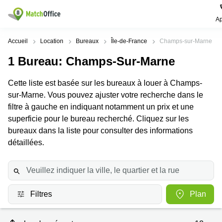
Ap
Rechercher / publier
Accueil
Location
Bureaux
Île-de-France
Champs-sur-Marne
1
Bureau
: Champs-Sur-Marne
Aide
Pages
Villes
Recherches
de
Populaires
populaires
Cette liste est basée sur les bureaux à louer à Champs-
produits
Qui sommes-nous?
sur-Marne. Vous pouvez ajuster votre recherche dans le
Paris
Centres
Bureau
d'affaires
filtre à gauche en indiquant notamment un prix et une
Lille
Paris
Publier un local
superficie pour le bureau recherché. Cliquez sur les
Centre
Lyon
d’affaires
Location
bureaux dans la liste pour consulter des informations
bureau
détaillées.
Prix
Bordeaux
Coworking
Lille
Marseille
Salles
Coworking
Connexion
de
Paris
Nantes
réunion
Coworking
Filtres
Plan
Toulouse
Bureau
Lyon
virtuel
Nice
Coworking