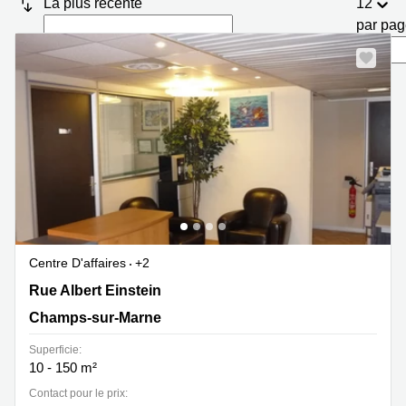
La plus récente
12
Marseille
Strasbourg
par pa
Centres
d'affaires
Toulouse
Coworking
Toulouse
Coworking
Nice
Centres
d'affaires
Lyon
Location
Centre D'affaires
+2
bureaux
Paris
11 Rue Albert Einstein, Champs-sur-Marne
Rue Albert Einstein
Champs-sur-Marne
Centre
d'affaires
Superficie:
Montpellier
10 - 150 m²
Contact pour le prix: