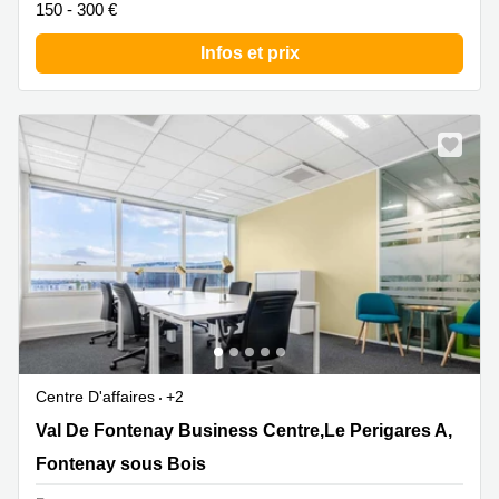
150 - 300 €
Infos et prix
Centre D'affaires
+2
Val De Fontenay Business Centre,Le Perigares A, 201
Val De Fontenay Business Centre,Le Perigares A,
Rue Carnot,CS 80033, Fontenay sous Bois
Fontenay sous Bois