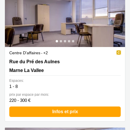
Centre D'affaires
+2
Rue du Pré des Aulnes 2, Marne La Vallee
Rue du Pré des Aulnes
Marne La Vallee
Espaces:
1 - 8
prix par espace par mois:
220 - 300 €
Infos et prix