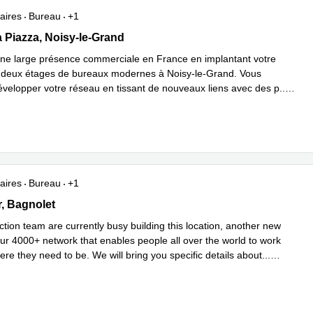
aires
Bureau
+1
 La Piazza, Noisy-le-Grand
 Piazza, Noisy-le-Grand
une large présence commerciale en France en implantant votre
 deux étages de bureaux modernes à Noisy-le-Grand. Vous
évelopper votre réseau en tissant de nouveaux liens avec des p
...
plus
aires
Bureau
+1
 Cuvier, Bagnolet
r, Bagnolet
tion team are currently busy building this location, another new
our 4000+ network that enables people all over the world to work
ere they need to be. We will bring you specific details about
...
plus