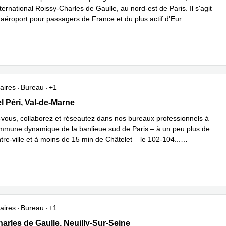
nternational Roissy-Charles de Gaulle, au nord-est de Paris. Il s'agit
 aéroport pour passagers de France et du plus actif d'Eur
...
plus
aires
Bureau
+1
 Gabriel Péri, Val-de-Marne
l Péri, Val-de-Marne
vous, collaborez et réseautez dans nos bureaux professionnels à
ommune dynamique de la banlieue sud de Paris – à un peu plus de
tre-ville et à moins de 15 min de Châtelet – le 102-104
...
plus
aires
Bureau
+1
enue Charles de Gaulle, Neuilly-Sur-Seine
arles de Gaulle, Neuilly-Sur-Seine