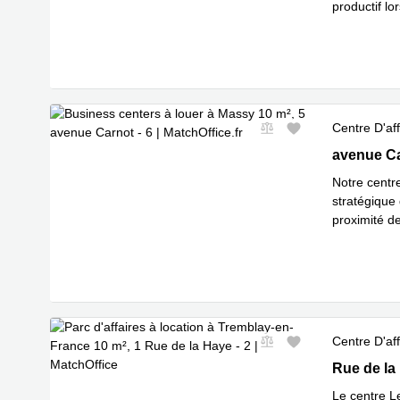
productif lo
En savoir 
Centre D'aff
5 avenue C
avenue C
Notre centr
stratégique 
proximité d
En
l'aérop
...
Centre D'aff
1 Rue de l
Rue de la
Le centre L