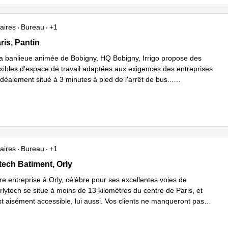
aires
Bureau
+1
aris, Pantin
ris, Pantin
la banlieue animée de Bobigny, HQ Bobigny, Irrigo propose des
exibles d'espace de travail adaptées aux exigences des entreprises
déalement situé à 3 minutes à pied de l'arrêt de bus
...
plus
aires
Bureau
+1
ech Batiment 516,1 allée du commandant Mouchotte, Orly
tech Batiment, Orly
tre entreprise à Orly, célèbre pour ses excellentes voies de
rlytech se situe à moins de 13 kilomètres du centre de Paris, et
st aisément accessible, lui aussi. Vos clients ne manqueront pas
voir plus