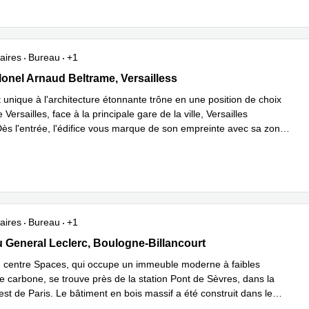
aires
Bureau
+1
 Colonel Arnaud Beltrame, Versailless
lonel Arnaud Beltrame, Versailless
 unique à l'architecture étonnante trône en une position de choix
 Versailles, face à la principale gare de la ville, Versailles
Dès l'entrée, l'édifice vous marque de son empreinte avec sa zone
oir plus
aires
Bureau
+1
 du General Leclerc, Boulogne-Billancourt
 General Leclerc, Boulogne-Billancourt
centre Spaces, qui occupe un immeuble moderne à faibles
e carbone, se trouve près de la station Pont de Sèvres, dans la
st de Paris. Le bâtiment en bois massif a été construit dans le
savoir plus