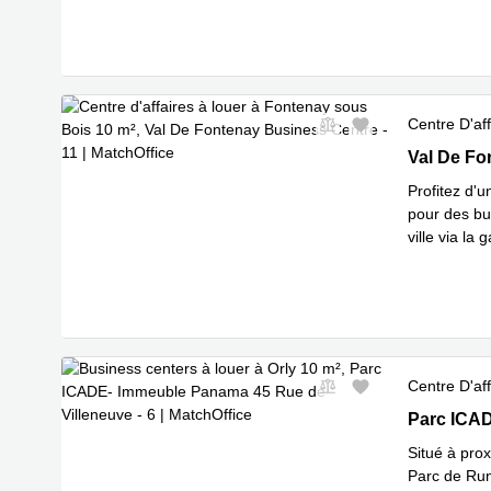
respe
...
Centre D'aff
Val De Fon
Val De Fo
sous Bois
Profitez d'
pour des bu
ville via l
En savoir 
Centre D'aff
Parc ICADE
Parc ICAD
Situé à prox
Parc de Rung