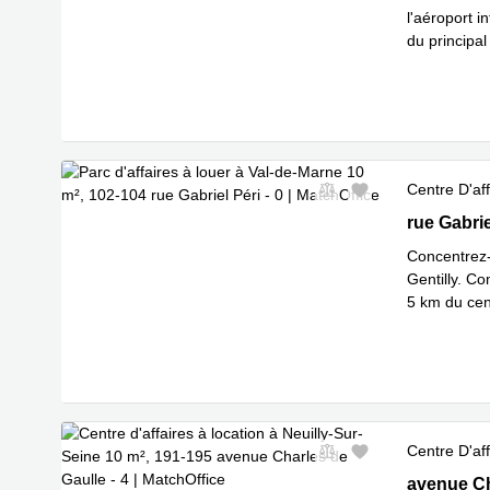
l'aéroport i
du principal
En savoir 
Centre D'aff
102-104 rue
rue Gabrie
Concentrez-
Gentilly. C
5 km du cen
En savoir 
Centre D'aff
191-195 av
avenue Ch