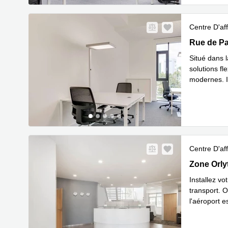
Centre D'aff
27 Rue de P
Rue de Pa
Situé dans 
solutions fl
modernes. I
En savoir 
Centre D'aff
Zone Orlyt
Zone Orly
Installez vo
transport. O
l'aéroport e
En sa
d'ê
...