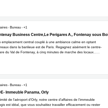
aires
Bureau
+1
tenay Business Centre,Le Perigares A, 201 Rue Carnot,CS 80033,
ntenay Business Centre,Le Perigares A,, Fontenay sous Bo
un emplacement central couplé à une ambiance calme en optant
reaux dans la banlieue est de Paris. Regagnez aisément le centre-
a gare du Val de Fontenay, à cinq minutes de marche des locaux
...
plus
aires
Bureau
+1
- Immeuble Panama 45 Rue de Villeneuve, Orly
E- Immeuble Panama, Orly
imité de l'aéroport d'Orly, notre centre d'affaires de l'immeuble
is est idéal, que vous souhaitiez travailler efficacement ou rester