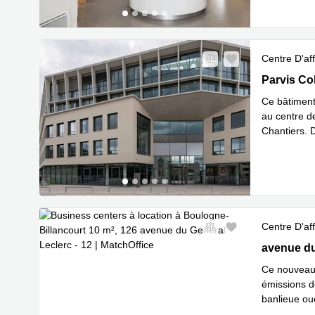
Centre D'aff
2-12 Parvis
Parvis Co
Ce bâtiment
au centre de
Chantiers. 
En sav
de
...
Centre D'aff
126 avenue
avenue du
Ce nouveau 
émissions d
banlieue oue
En 