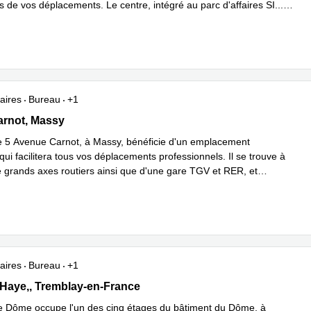
rs de vos déplacements. Le centre, intégré au parc d'affaires SI
...
plus
aires
Bureau
+1
arnot, Massy
arnot, Massy
e 5 Avenue Carnot, à Massy, bénéficie d'un emplacement
qui facilitera tous vos déplacements professionnels. Il se trouve à
e grands axes routiers ainsi que d'une gare TGV et RER, et
 savoir plus
aires
Bureau
+1
a Haye, 5e étage,Le Dôme, BP 12910, Tremblay-en-France
 Haye,, Tremblay-en-France
e Dôme occupe l'un des cinq étages du bâtiment du Dôme, à