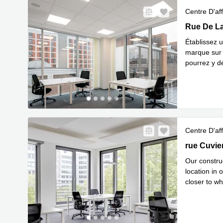
Centre D'aff
201 Rue De
Rue De La
Établissez 
marque sur
pourrez y d
En savoir 
Centre D'aff
38 - 42 rue
rue Cuvie
Our construc
location in 
closer to wh
En savoir 