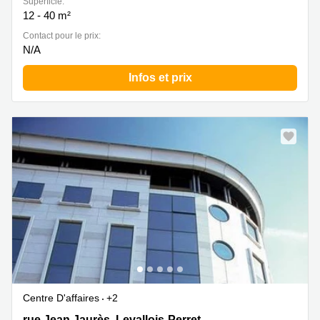
Superficie:
12 - 40 m²
Contact pour le prix:
N/A
Infos et prix
Centre D'affaires
+2
120 rue Jean Jaurès, Levallois-Perret, Levallois Perret
rue Jean Jaurès, Levallois-Perret