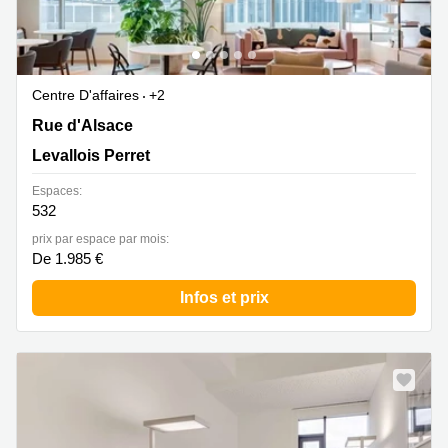
Centre D'affaires
+2
35 Rue d'Alsace, Levallois Perret
Rue d'Alsace
Levallois Perret
Espaces:
532
prix par espace par mois:
De 1.985 €
Infos et prix