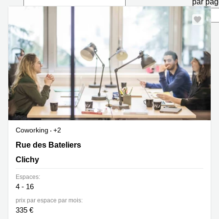
par pa
Marseille
Strasbourg
Centres
d'affaires
Toulouse
Coworking
Toulouse
Coworking
Nice
Centres
d'affaires
Lyon
Coworking
+2
Location
6 Rue des Bateliers, Clichy
Rue des Bateliers
bureaux
Paris
Clichy
Centre
Espaces:
d'affaires
4 - 16
Montpellier
prix par espace par mois:
335 €