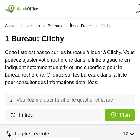
Ap
Rechercher / publier
Accueil
Location
Bureaux
Île-de-France
Clichy
1
Bureau
: Clichy
Aide
Pages
Villes
Recherches
de
Populaires
populaires
Cette liste est basée sur les bureaux à louer à Clichy. Vous
produits
Qui sommes-nous?
pouvez ajuster votre recherche dans le filtre à gauche en
Paris
Centres
Bureau
d'affaires
indiquant notamment un prix et une superficie pour le
Lille
Paris
Publier un local
bureau recherché. Cliquez sur les bureaux dans la liste
Centre
Lyon
d’affaires
Location
pour consulter des informations détaillées.
bureau
Prix
Bordeaux
Coworking
Lille
Marseille
Salles
Coworking
Connexion
de
Paris
Nantes
réunion
Filtres
Plan
Coworking
Toulouse
Bureau
Lyon
virtuel
La plus récente
12
Nice
Coworking