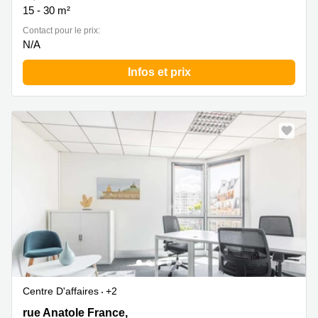
15 - 30 m²
Contact pour le prix:
N/A
Infos et prix
Centre D'affaires
+2
105 rue Anatole France,6ème étage, Levallois Perret
rue Anatole France,