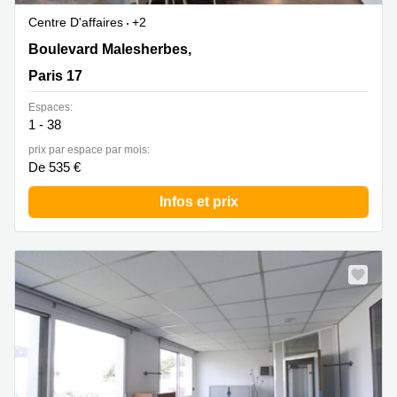
Centre D'affaires
+2
163 Boulevard Malesherbes,163 Boulevard
Boulevard Malesherbes,
Malesherbes, Paris 17
Paris 17
Espaces:
1 - 38
prix par espace par mois:
De 535 €
Infos et prix