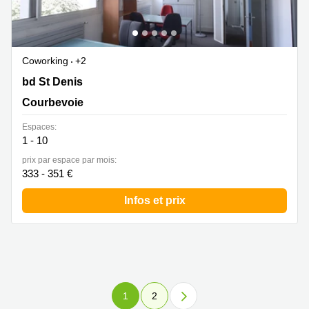
Coworking
+2
293 bd St Denis, Courbevoie
bd St Denis
Courbevoie
Espaces:
1 - 10
prix par espace par mois:
333 - 351 €
Infos et prix
1
2