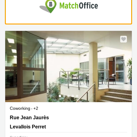
Coworking
+2
120 rue Jean Jaurès, Levallois Perret
Rue Jean Jaurès
Levallois Perret