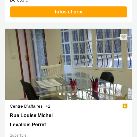
Infos et prix
Centre D'affaires
+2
Rue Louise Michel 69, Levallois Perret
Rue Louise Michel
Levallois Perret
Superficie: