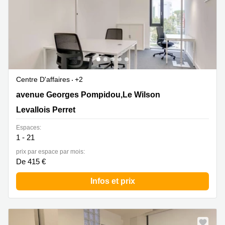
Centre D'affaires
+2
44 avenue Georges Pompidou,Le Wilson, Levallois
avenue Georges Pompidou,Le Wilson
Perret
Levallois Perret
Espaces:
1 - 21
prix par espace par mois:
De 415 €
Infos et prix