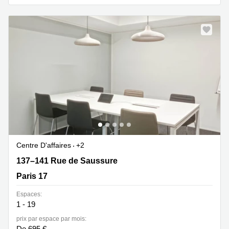
Centre D'affaires
+2
137–141 Rue de Saussure, Paris 17
137–141 Rue de Saussure
Paris 17
Espaces:
1 - 19
prix par espace par mois:
De 695 €