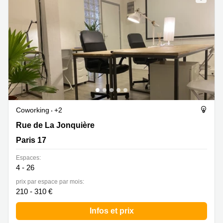
Coworking
+2
Rue de La Jonquière 60, Paris 17
Rue de La Jonquière
Paris 17
Espaces:
4 - 26
prix par espace par mois:
210 - 310 €
Infos et prix