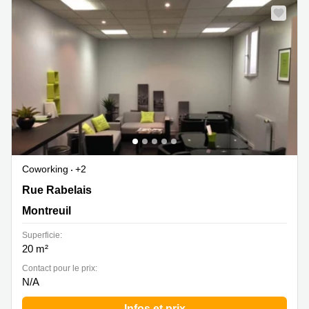
Coworking
+2
Rue Rabelais 18, Montreuil
Rue Rabelais
Montreuil
Superficie:
20 m²
Contact pour le prix:
N/A
Infos et prix