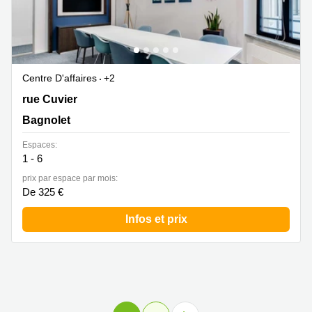
Centre D'affaires
+2
38 - 42 rue Cuvier, Bagnolet
rue Cuvier
Bagnolet
Espaces:
1 - 6
prix par espace par mois:
De 325 €
Infos et prix