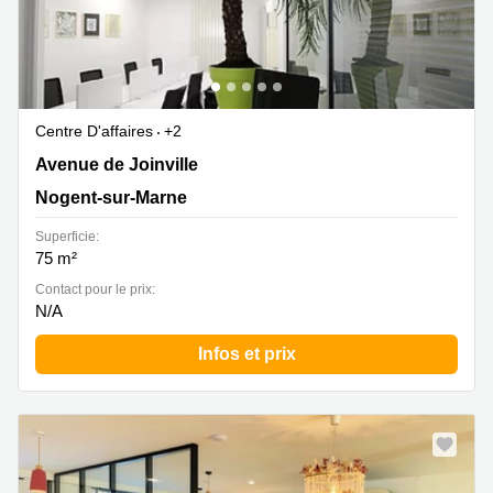
Centre D'affaires
+2
5 Avenue de Joinville, Nogent-sur-Marne
Avenue de Joinville
Nogent-sur-Marne
Superficie:
75 m²
Contact pour le prix:
N/A
Infos et prix