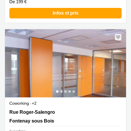
De 199 €
Infos et prix
Coworking
+2
58 rue Roger Salengro, Fontenay sous Bois, Fontenay
Rue Roger-Salengro
sous Bois
Fontenay sous Bois