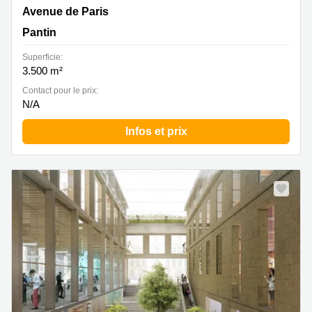
avenue de Paris, Pantin
Avenue de Paris
Pantin
Superficie:
3.500 m²
Contact pour le prix:
N/A
Infos et prix