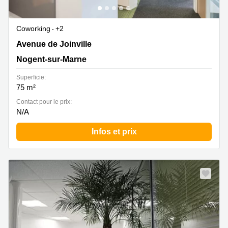
Coworking
+2
5 Avenue de Joinville, Nogent-sur-Marne
Avenue de Joinville
Nogent-sur-Marne
Superficie:
75 m²
Contact pour le prix:
N/A
Infos et prix