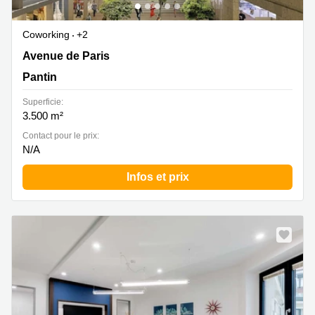
Coworking
+2
Avenue de Paris, Pantin
Avenue de Paris
Pantin
Superficie:
3.500 m²
Contact pour le prix:
N/A
Infos et prix