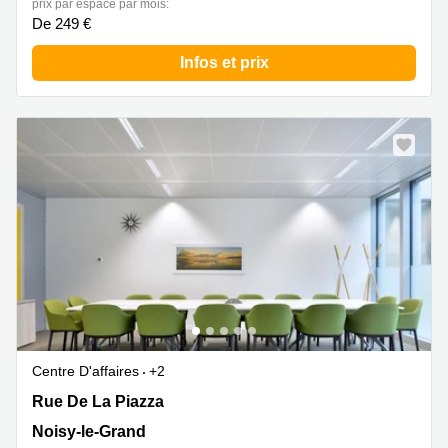
prix par espace par mois:
De 249 €
Infos et prix
Centre D'affaires
+2
201 Rue De La Piazza, Noisy-le-Grand
Rue De La Piazza
Noisy-le-Grand