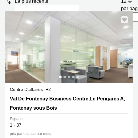
La plus récente
12
Marseille
Strasbourg
par pa
Centres
d'affaires
Toulouse
Coworking
Toulouse
Coworking
Nice
Centres
d'affaires
Lyon
Location
Centre D'affaires
+2
bureaux
Paris
Val De Fontenay Business Centre,Le Perigares A, 201
Val De Fontenay Business Centre,Le Perigares A,
Rue Carnot,CS 80033, Fontenay sous Bois
Fontenay sous Bois
Centre
d'affaires
Espaces:
Montpellier
1 - 37
prix par espace par mois: