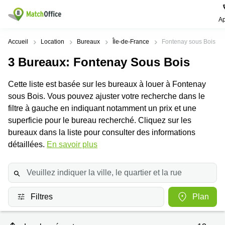
Ap
Rechercher / publier
Accueil
Location
Bureaux
Île-de-France
Fontenay sous Bois
3
Bureaux
: Fontenay Sous Bois
Aide
Pages
Villes
Recherches
de
Populaires
populaires
Cette liste est basée sur les bureaux à louer à Fontenay
produits
Qui sommes-nous?
sous Bois. Vous pouvez ajuster votre recherche dans le
Paris
Centres
Bureau
d'affaires
filtre à gauche en indiquant notamment un prix et une
Lille
Paris
Publier un local
superficie pour le bureau recherché. Cliquez sur les
Centre
Lyon
d’affaires
Location
bureaux dans la liste pour consulter des informations
bureau
détaillées.
En savoir plus
Prix
Bordeaux
Coworking
Lille
Marseille
Salles
Coworking
Connexion
de
Paris
Nantes
réunion
Coworking
Filtres
Plan
Toulouse
Bureau
Lyon
virtuel
Nice
Coworking