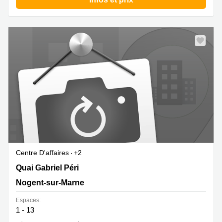
Centre D'affaires
+2
7 Quai Gabriel Péri, Nogent-sur-Marne
Quai Gabriel Péri
Nogent-sur-Marne
Espaces:
1 - 13