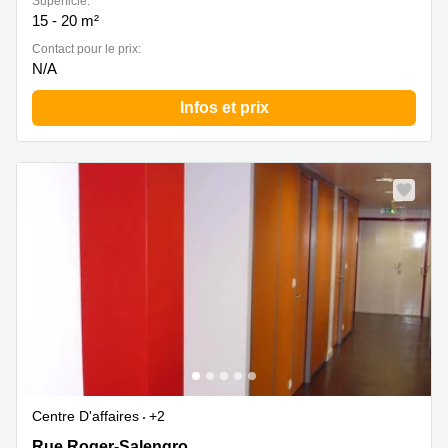
Superficie:
15 - 20 m²
Contact pour le prix:
N/A
Infos et prix
Centre D'affaires
+2
58 rue Roger Salengro, Fontenay sous Bois, Fontenay
Rue Roger-Salengro