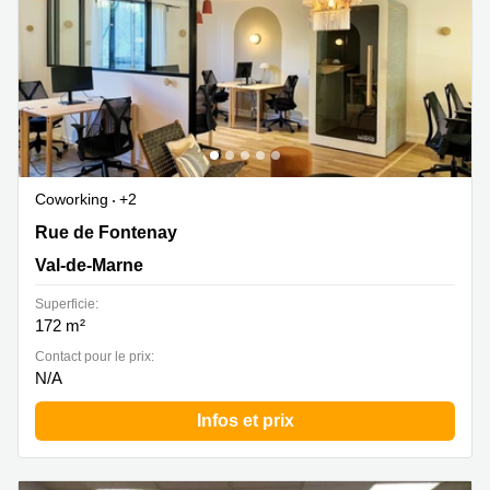
Coworking
+2
Rue de Fontenay 16, Val-de-Marne
Rue de Fontenay
Val-de-Marne
Superficie:
172 m²
Contact pour le prix:
N/A
Infos et prix